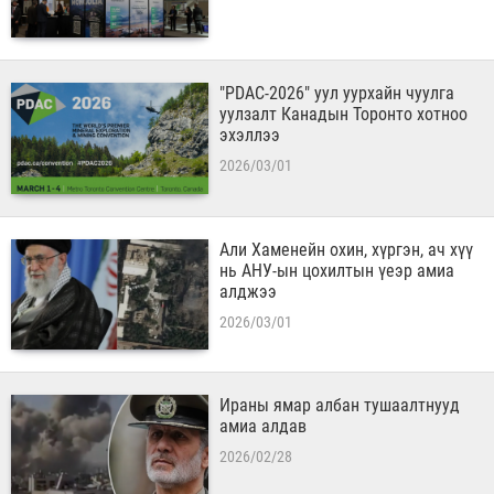
"PDAC-2026" уул уурхайн чуулга
уулзалт Канадын Торонто хотноо
эхэллээ
2026/03/01
Али Хаменейн охин, хүргэн, ач хүү
нь АНУ-ын цохилтын үеэр амиа
алджээ
2026/03/01
Ираны ямар албан тушаалтнууд
амиа алдав
2026/02/28