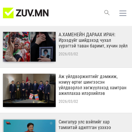
А.ХАМЕНЕЙН ДАРААХ ИРАН:
Ирээдүйг шийдэхэд чухал
үүрэгтэй таван баримт, хүчин зүйл
2026/03/02
Аж үйлдвэржилтийг дэмжиж,
нэмүү өртөг шингээсэн
үйлдвэрлэл хөгжүүлэхэд хамтран
ажиллахаа илэрхийлэв
2026/03/02
Сингапур улс вэйпийг хар
тамхитай адилтган үзэхээ