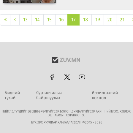
13
14
15
16
17
18
19
20
21
Бидний
Сурталчилгаа
Үйлчилгээний
тухай
байршуулах
нөхцөл
НИЙТЛЭЛҮҮДИЙГ ЗӨВШӨӨРӨЛГҮЙГЭЭР БОЛОН ДУРДАЛГҮЙГЭЭР АХИН НИЙТЛЭХ, ХЭВЛЭХ,
ЭШ ТАТАХЫГ ХОРИГЛОНО.
БҮХ ЭРХ ХУУЛИАР ХАМГААЛАГДСАН ©2015 - 2026