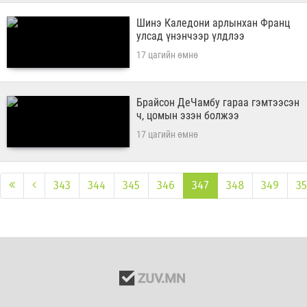
Шинэ Каледони арлынхан Франц
улсад үнэнчээр үлдлээ
17 цагийн өмнө
Брайсон ДеЧамбу гараа гэмтээсэн
ч, цомын эзэн болжээ
17 цагийн өмнө
343
344
345
346
347
348
349
3