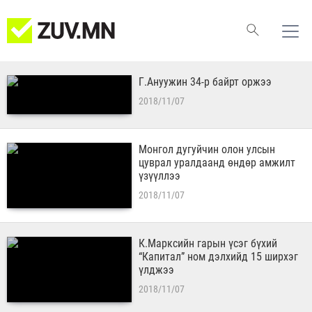
Г.Ануужин 34-р байрт оржээ
2018/11/07
Монгол дугуйчин олон улсын
цуврал уралдаанд өндөр амжилт
үзүүллээ
2018/11/07
К.Марксийн гарын үсэг бүхий
“Капитал” ном дэлхийд 15 ширхэг
үлджээ
2018/11/07