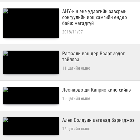
АНУ-ын энэ удаагийн завсрын
сонгуулийн ирц хамгийн өндөр
байж магадгүй
2018/11/07
Рафаэль ван дер Ваарт зодог
тайллаа
11 цагийн өмнө
Леонардо ди Каприо кино хийнэ
15 цагийн өмнө
Алек Болдуин цагдаад баригджээ
16 цагийн өмнө