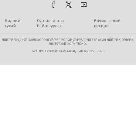
Бидний
Сурталчилгаа
Үйлчилгээний
тухай
байршуулах
нөхцөл
НИЙТЛЭЛҮҮДИЙГ ЗӨВШӨӨРӨЛГҮЙГЭЭР БОЛОН ДУРДАЛГҮЙГЭЭР АХИН НИЙТЛЭХ, ХЭВЛЭХ,
ЭШ ТАТАХЫГ ХОРИГЛОНО.
БҮХ ЭРХ ХУУЛИАР ХАМГААЛАГДСАН ©2015 - 2026