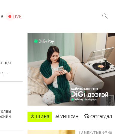
ЭВ
LIVE
г, цаг
ох,…
н олны
несийн
ШИНЭ
УНШСАН
СЭТГЭГДЭЛ
18 минутын өмнө