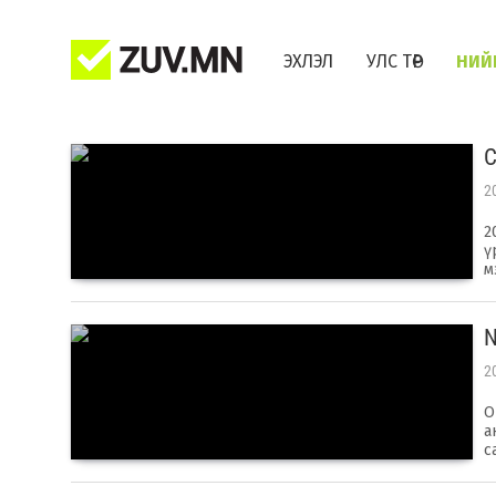
ЭХЛЭЛ
УЛС ТӨР
НИЙ
С
2
2
ү
м
N
2
О
а
с