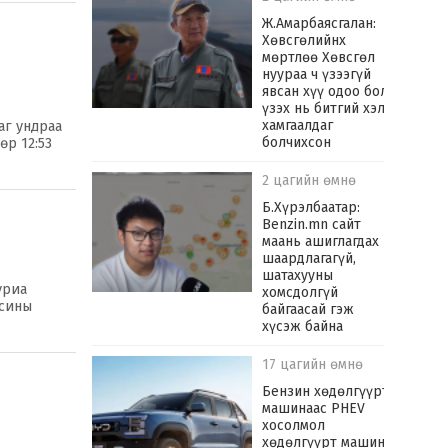
Ж.Амарбаясгалан:
Хөвсгөлийнх
мөртлөө Хөвсгөл
нуураа ч үзээгүй
явсан хүү одоо бол
үзэх нь битгий хэл
хамгаалдаг
аг ундраа
болчихсон
өр 12:53
2 цагийн өмнө
Б.Хүрэлбаатар:
Benzin.mn сайт
маань ашиглагдах
шаардлагагүй,
шатахууны
уриа
хомсдолгүй
ксины
байгаасай гэж
хүсэж байна
17 цагийн өмнө
​Бензин хөдөлгүүрт
машинаас PHEV
хосолмол
хөдөлгүүрт машин