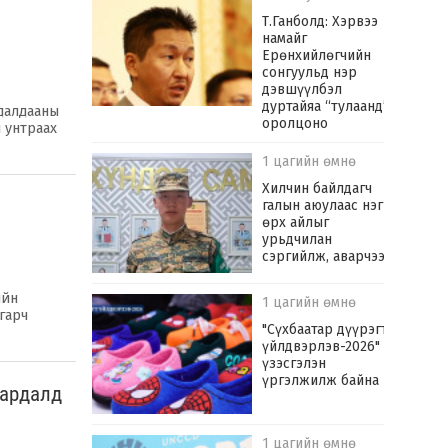
Т.Ганболд: Хэрвээ
намайг
Ерөнхийлөгчийн
сонгуульд нэр
дэвшүүлбэл
дуртайяа “тулаанд”
удалдааны
оролцоно
 унтраах
1 цагийн өмнө
Хилчин байлдагч
галын аюулаас нэг
өрх айлыг
урьдчилан
сэргийлж, аварчээ
ийн
1 цагийн өмнө
гарч
"Сүхбаатар дүүрэгт
үйлдвэрлэв-2026"
үзэсгэлэн
үргэлжилж байна
зардалд
1 цагийн өмнө