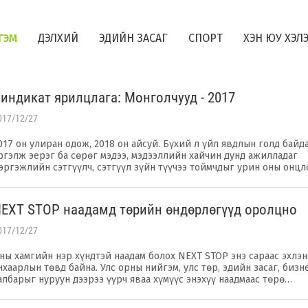
ГЭМ
ДЭЛХИЙ
ЭДИЙН ЗАСАГ
СПОРТ
ХЭН ЮУ ХЭЛ
индикат ярилцлага: Монголчууд - 2017
017/12/27
017 он улиран одож, 2018 он айсуй. Бүхий л үйл явдлын голд байда
ргэлж эерэг ба сөрөг мэдээ, мэдээллийн хайчин дунд ажилладаг
эргэжлийн сэтгүүлч, сэтгүүл зүйн түүчээ тоймчдыг урин оны онцл
EXT STOP наадамд төрийн өндөрлөгүүд оролцно
017/12/27
ны хамгийн нэр хүндтэй наадам болох NEXT STOP энэ сараас эхлэ
нхаарлын төвд байна. Улс орны нийгэм, улс төр, эдийн засаг, биз
албарыг нуруун дээрээ үүрч яваа хүмүүс энэхүү наадмаас төрө…