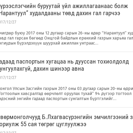
үрээслэгчийн буруутай үйл ажиллагаанаас болж
Нарантуул” худалдааны төвд дахин гал гарчээ
017/12/27
чигдөр буюу 2017 оны 12 дугаар сарын 26-ны өдөр “Нарантуул” х
өвд гал гарсан бөгөөд Онцгой байдлын ерөнхий газрын харьяа гал
нгиудын бүрэлдэхүүн шуурхай ажиллан унтраас…
адаад паспортын хугацаа нь дууссан тохиолдолд
унгуулахгүй, дахин шинээр авна
017/12/27
онгол Улсын Засгийн газрын 2017 оны 03 дугаар сарын 20-ны өдр
Тогтоолын хавсралтад өөрчлөлт оруулах тухай” 94 дүгээр тогтоол 
ндэсний энгийн гадаад паспортын сунгалтын бүртгэлийг…
вөрмонголчууд Б.Лхагвасүрэнгийн эмчилгээний 
ориулж 55 сая төгрөг цуглуулжээ