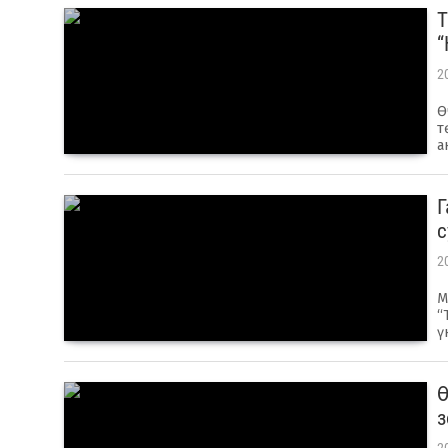
Т
“
2
Ө
т
а
Г
с
2
М
“
ү
Ө
з