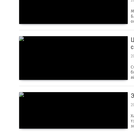
2
М
Б
о
Ц
с
2
С
б
а
Э
2
Х
т
э