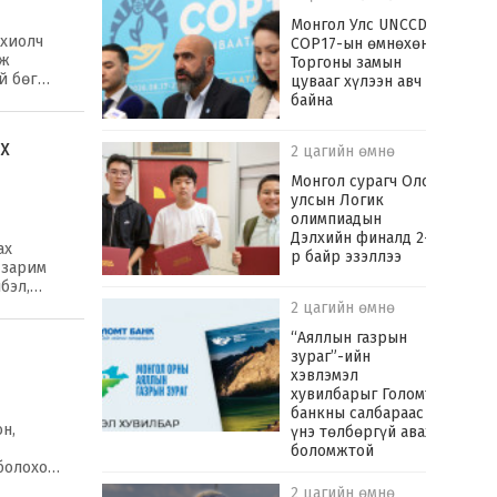
Монгол Улс UNCCD
охиолч
COP17-ын өмнөхөн
эж
Торгоны замын
ай бөг…
цувааг хүлээн авч
байна
х
2 цагийн өмнө
Монгол сурагч Олон
улсын Логик
олимпиадын
Дэлхийн финалд 2-
ах
р байр эзэллээ
 зарим
лбэл,…
2 цагийн өмнө
“Аяллын газрын
зураг”-ийн
хэвлэмэл
хувилбарыг Голомт
банкны салбараас
н,
үнэ төлбөргүй авах
боломжтой
 болохо…
2 цагийн өмнө