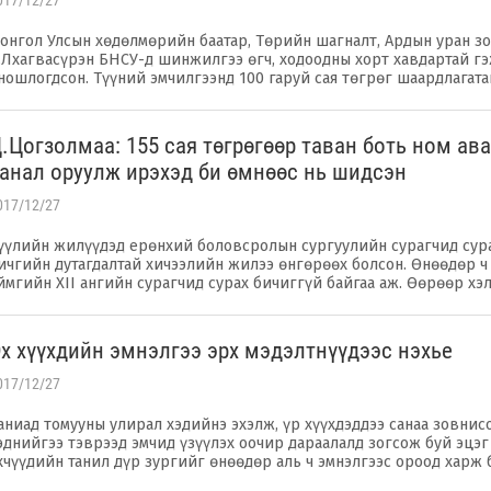
017/12/27
онгол Улсын хөдөлмөрийн баатар, Төрийн шагналт, Ардын уран з
.Лхагвасүрэн БНСУ-д шинжилгээ өгч, ходоодны хорт хавдартай г
ношлогдсон. Түүний эмчилгээнд 100 гаруй сая төгрөг шаардлагат
.Цогзолмаа: 155 сая төгрөгөөр таван боть ном ава
анал оруулж ирэхэд би өмнөөс нь шидсэн
017/12/27
үүлийн жилүүдэд ерөнхий боловсролын сургуулийн сурагчид сур
ичгийн дутагдалтай хичээлийн жилээ өнгөрөөх болсон. Өнөөдөр ч
ймгийн XII ангийн сурагчид сурах бичиггүй байгаа аж. Өөрөөр хэ
х хүүхдийн эмнэлгээ эрх мэдэлтнүүдээс нэхье
017/12/27
аниад томууны улирал хэдийнэ эхэлж, үр хүүхдэддээ санаа зовнисо
эднийгээ тэврээд эмчид үзүүлэх оочир дараалалд зогсож буй эцэг
хчүүдийн танил дүр зургийг өнөөдөр аль ч эмнэлгээс ороод харж