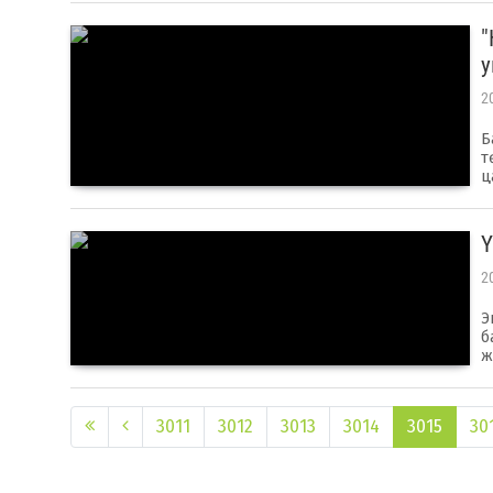
"
у
2
Б
т
ц
Ү
2
Э
б
ж
3011
3012
3013
3014
3015
30