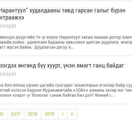
Нарантуул" худалдааны төвд гарсан галыг бүрэн
нтраажээ
017/12/27
аянзүрх дүүргийн 14-р хороо Нарантуул захын хашаан дотор Баял
өвийн хойно цахилгаан барааны павьлион шатсан дуудлага өчигд
агт ирсэн байна. Дуудлагын дагуу н…
зэгдэх өнгөнд бүү хуурт, үнэн ямагт ганц байдаг
017/12/27
нэ бол японы орчин цагийн сонгодог зохиолчдын эгнээнд байр су
аттай эзлэсэн Харуки Муракамигийн «1Q84» романы эхэнд нэг та
олооч хэлдэг үг болохыг санаж байгаа биз дээ? Миний с…
16
3017
3018
3019