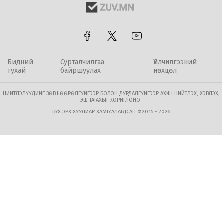
Бидний
Сурталчилгаа
Үйлчилгээний
тухай
байршуулах
нөхцөл
НИЙТЛЭЛҮҮДИЙГ ЗӨВШӨӨРӨЛГҮЙГЭЭР БОЛОН ДУРДАЛГҮЙГЭЭР АХИН НИЙТЛЭХ, ХЭВЛЭХ,
ЭШ ТАТАХЫГ ХОРИГЛОНО.
БҮХ ЭРХ ХУУЛИАР ХАМГААЛАГДСАН ©2015 - 2026