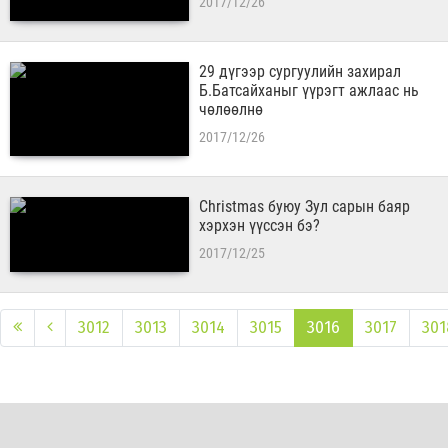
2017/12/26
29 дүгээр сургуулийн захирал
Б.Батсайханыг үүрэгт ажлаас нь
чөлөөлнө
2017/12/26
Christmas буюу Зул сарын баяр
хэрхэн үүссэн бэ?
2017/12/25
3012
3013
3014
3015
3016
3017
301