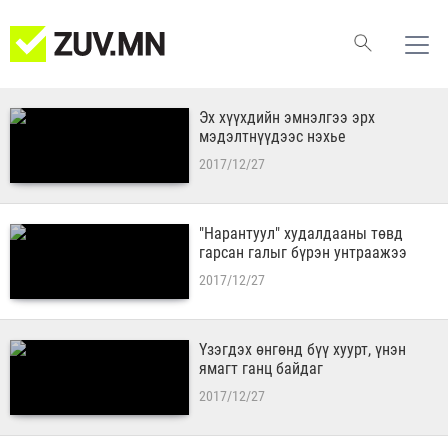
Эх хүүхдийн эмнэлгээ эрх
мэдэлтнүүдээс нэхье
2017/12/27
"Нарантуул" худалдааны төвд
гарсан галыг бүрэн унтраажээ
2017/12/27
Үзэгдэх өнгөнд бүү хуурт, үнэн
ямагт ганц байдаг
2017/12/27