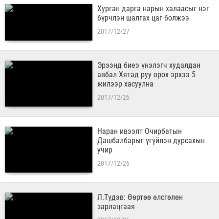
Хурган дарга нарын халаасыг нэг
бүрчлэн шалгах цаг болжээ
2017/12/27
Эрээнд биеэ үнэлэгч худалдан
авбал Хятад руу орох эрхээ 5
жилээр хасуулна
2017/12/26
Наран ивээлт Очирбатын
Дашбалбарыг үгүйлэн дурсахын
учир
2017/12/26
Л.Түдэв: Өөртөө өлсгөлөн
зарлацгаая