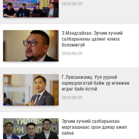
2026/06/29
​З.Мэндсайхан: Эрчим хүчний
салбарынхны цалинг нэмэх
боломжгүй
2026/06/29
​Г.Лувсанжамц: Уул уурхай
хариуцлагатай байж үр өгөөжөө
өгдөг байх ёстой
2026/06/29
Эрчим хүчний салбарынхан
маргаашнаас орон даяар ажил
хаяна