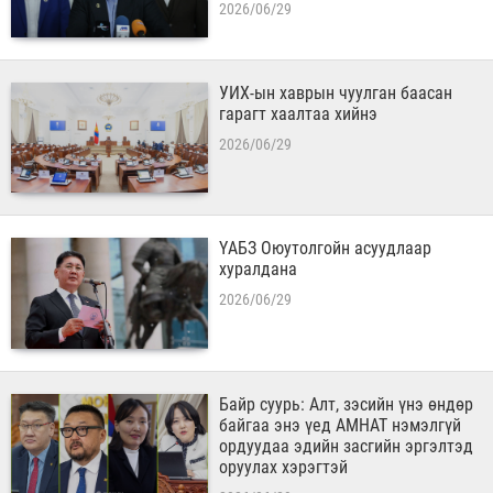
2026/06/29
УИХ-ын хаврын чуулган баасан
гарагт хаалтаа хийнэ
2026/06/29
ҮАБЗ Оюутолгойн асуудлаар
хуралдана
2026/06/29
Байр суурь: Алт, зэсийн үнэ өндөр
байгаа энэ үед АМНАТ нэмэлгүй
ордуудаа эдийн засгийн эргэлтэд
оруулах хэрэгтэй