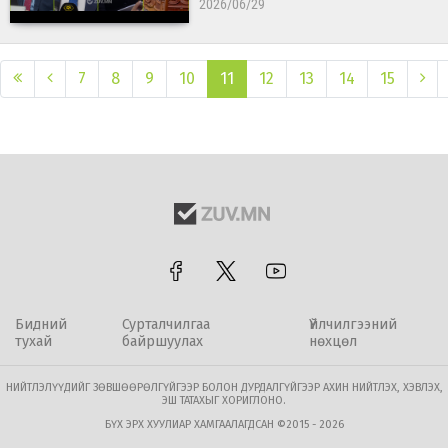
2026/06/29
7
8
9
10
11
12
13
14
15
Бидний
Сурталчилгаа
Үйлчилгээний
тухай
байршуулах
нөхцөл
НИЙТЛЭЛҮҮДИЙГ ЗӨВШӨӨРӨЛГҮЙГЭЭР БОЛОН ДУРДАЛГҮЙГЭЭР АХИН НИЙТЛЭХ, ХЭВЛЭХ,
ЭШ ТАТАХЫГ ХОРИГЛОНО.
БҮХ ЭРХ ХУУЛИАР ХАМГААЛАГДСАН ©2015 - 2026