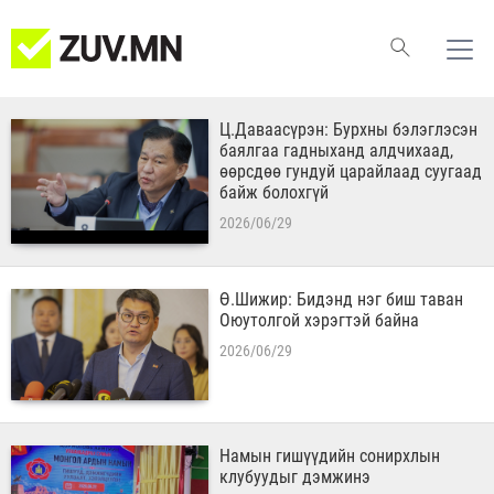
Ц.Даваасүрэн: Бурхны бэлэглэсэн
баялгаа гадныханд алдчихаад,
өөрсдөө гундуй царайлаад суугаад
байж болохгүй
2026/06/29
Ө.Шижир: Бидэнд нэг биш таван
Оюутолгой хэрэгтэй байна
2026/06/29
Намын гишүүдийн сонирхлын
клубуудыг дэмжинэ