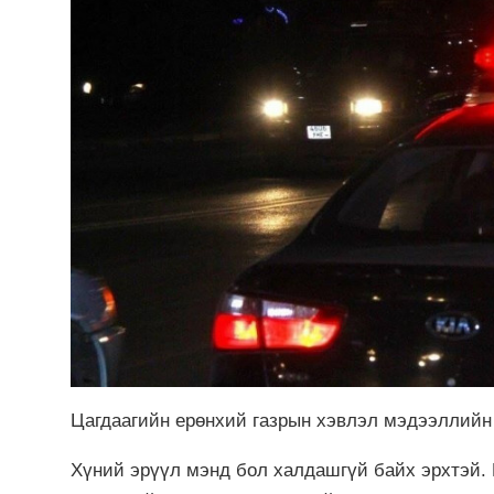
Цагдаагийн ерөнхий газрын хэвлэл мэдээллий
Хүний эрүүл мэнд бол халдашгүй байх эрхтэй. 