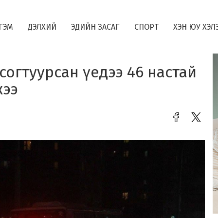
ГЭМ
ДЭЛХИЙ
ЭДИЙН ЗАСАГ
СПОРТ
ХЭН ЮУ ХЭЛ
огтуурсан үедээ 46 настай
жээ