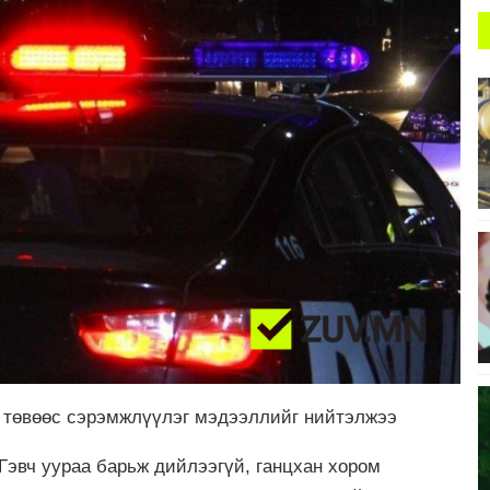
н төвөөс сэрэмжлүүлэг мэдээллийг нийтэлжээ
Гэвч уураа барьж дийлээгүй, ганцхан хором