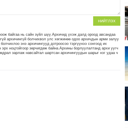
НИЙТЛЭХ
роож байгаа нь сайн зүйл шүү.Архичид үхэж далд ороод авсандаа
игүй архичингүй болчихвол улс хөгжинөө одоо архичдын арми залуу
болчихлоо энэ архичингууд дотроосоо тэргүүнээ сонгоод их
 эрх ноцтойгоор зөрчигдөж байна.Архины борлуулалтанд архи уугч
ямдрал зарлаж навсайтал шартсан архичингуудын шарыг нэг удаа ч