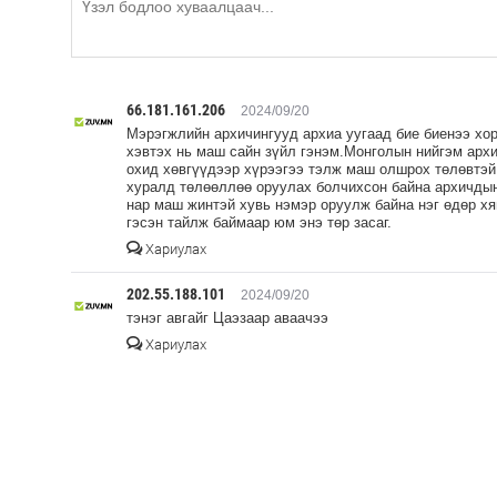
66.181.161.206
2024/09/20
Мэрэгжлийн архичингууд архиа уугаад бие биенээ хо
хэвтэх нь маш сайн зүйл гэнэм.Монголын нийгэм арх
охид хөвгүүдээр хүрээгээ тэлж маш олшрох төлөвтэй 
хуралд төлөөллөө оруулах болчихсон байна архичдын
нар маш жинтэй хувь нэмэр оруулж байна нэг өдөр х
гэсэн тайлж баймаар юм энэ төр засаг.
Хариулах
202.55.188.101
2024/09/20
тэнэг авгайг Цаэзаар аваачээ
Хариулах