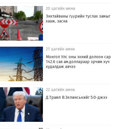
20 цагийн өмнө
Энхтайваны гүүрийн туслах замыг
хааж, засна
21 цагийн өмнө
Монгол Улс оны эхний долоон сард
142.6 сая ам.доллараар эрчим хүч
худалдаж авчээ
22 цагийн өмнө
Д.Трамп В.Зелинськийг 5:0-джээ