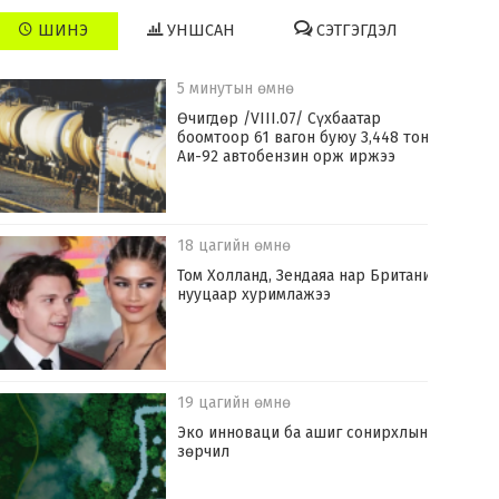
ШИНЭ
УНШСАН
СЭТГЭГДЭЛ
5 минутын өмнө
Өчигдөр /VIII.07/ Сүхбаатар
боомтоор 61 вагон буюу 3,448 тонн
Аи-92 автобензин орж иржээ
18 цагийн өмнө
Том Холланд, Зендаяа нар Британид
нууцаар хуримлажээ
19 цагийн өмнө
Эко инноваци ба ашиг сонирхлын
зөрчил