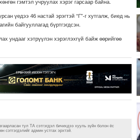
хөнгөн гэмтэл учруулах хэрэг гарсаар байна.
урсан үедээ 46 настай эрэгтэй “Г”-г хутгалж, биед нь
агийн байгууллагад бүртгэгдсэн.
улах ундааг хэтрүүлэн хэрэглэхгүй байж өөрийгөө
згаарласан тул ТА сэтгэгдэл бичихдээ хууль зүйн болон ёс
н сэтгэгдэлийг админ устгах эрхтэй.