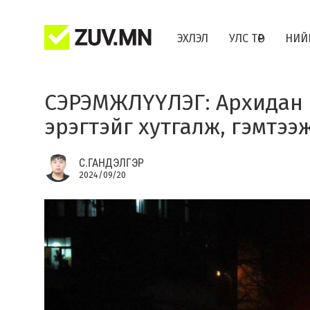
ЭХЛЭЛ
УЛС ТӨР
НИЙ
СЭРЭМЖЛҮҮЛЭГ: Архидан с
эрэгтэйг хутгалж, гэмтээ
С.ГАНДЭЛГЭР
2024/09/20