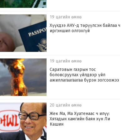
19 цагийн өмнө
Хүүхдээ АНУ-д төрүүлсэн байлаа ч
иргэншил олгохгүй
19 цагийн өмнө
Саратовын газрын тос
боловсруулах үйлдвэр үйл
ажиллагаагаагаа бүрэн зогсоожээ
20 цагийн өмнө
Жек Ма, Ма Хуатенаас ч илүү:
Хятадын хамгийн баян хүн Ли
Кашин