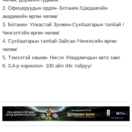
2. Офицеруудын ордон- Ботаник /Цагдаагийн
академийн өргөн чөлөө/
3. Ботаник- Улиастай Зунжин-Сүхбаатарын талбай /
Чингэлтэйн өргөн чөлөө/
4. Сүхбаатарын талбай-Зайсан /Чингисийн өргөн
чөлөө/
5. Тэмээтэй хөшөө- Нисэх /Наадамчдын авто зам/
6. 3,4-р хороолол- 100 айл /Их тойруу/