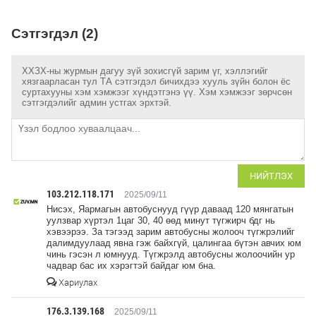
Сэтгэгдэл (2)
ХХЗХ-ны журмын дагуу зүй зохисгүй зарим үг, хэллэгийг
хязгаарласан тул ТА сэтгэгдэл бичихдээ хууль зүйн болон ёс
суртахууны хэм хэмжээг хүндэтгэнэ үү. Хэм хэмжээг зөрчсөн
сэтгэгдэлийг админ устгах эрхтэй.
НИЙТЛЭХ
103.212.118.171
2025/09/11
Нисэх, Яармагын автобуснууд гүүр даваад 120 мянгатын
уулзвар хүртэл 1цаг 30, 40 өөд минут түгжирч бдг нь
хэвээрээ. За тэгээд зарим автобусны жолооч түгжрэлийг
далимдуулаад явна гэж байхгүй, цалингаа бүтэн авчих юм
чинь гэсэн л юмнууд. Түгжрэлд автобусны жолоочийн ур
чадвар бас их хэрэгтэй байдаг юм бна.
Хариулах
176.3.139.168
2025/09/11