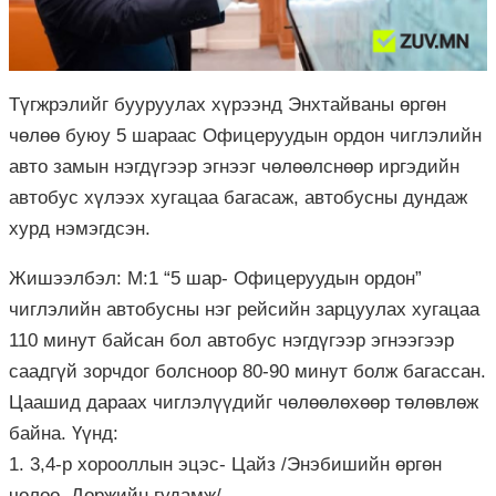
Түгжрэлийг бууруулах хүрээнд Энхтайваны өргөн
чөлөө буюу 5 шараас Офицеруудын ордон чиглэлийн
авто замын нэгдүгээр эгнээг чөлөөлснөөр иргэдийн
автобус хүлээх хугацаа багасаж, автобусны дундаж
хурд нэмэгдсэн.
Жишээлбэл: М:1 “5 шар- Офицеруудын ордон”
чиглэлийн автобусны нэг рейсийн зарцуулах хугацаа
110 минут байсан бол автобус нэгдүгээр эгнээгээр
саадгүй зорчдог болсноор 80-90 минут болж багассан.
Цаашид дараах чиглэлүүдийг чөлөөлөхөөр төлөвлөж
байна. Үүнд:
1. 3,4-р хорооллын эцэс- Цайз /Энэбишийн өргөн
чөлөө, Доржийн гудамж/