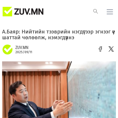
А.Баяр: Нийтийн тээврийн нэгдүгээр эгнээг үе
шаттай чөлөөлж, нэмэгдүүлнэ
ZUV.MN
2025/09/11