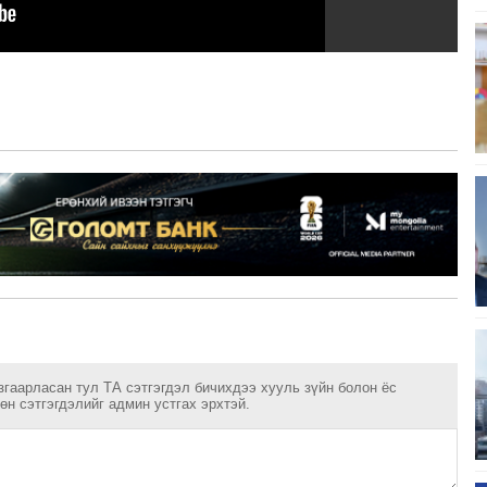
згаарласан тул ТА сэтгэгдэл бичихдээ хууль зүйн болон ёс
н сэтгэгдэлийг админ устгах эрхтэй.