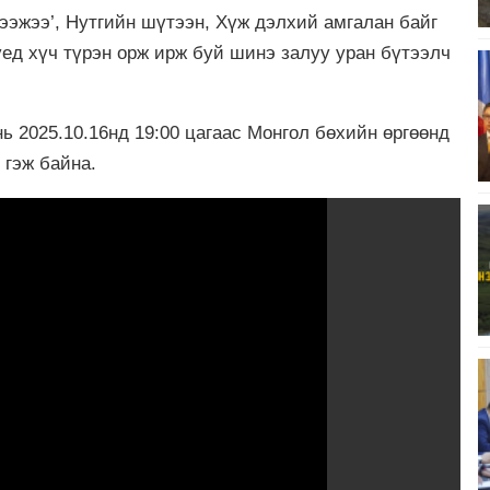
ч ээжээ’, Нутгийн шүтээн, Хүж дэлхий амгалан байг
үед хүч түрэн орж ирж буй шинэ залуу уран бүтээлч
ь 2025.10.16нд 19:00 цагаас Монгол бөхийн өргөөнд
 гэж байна.