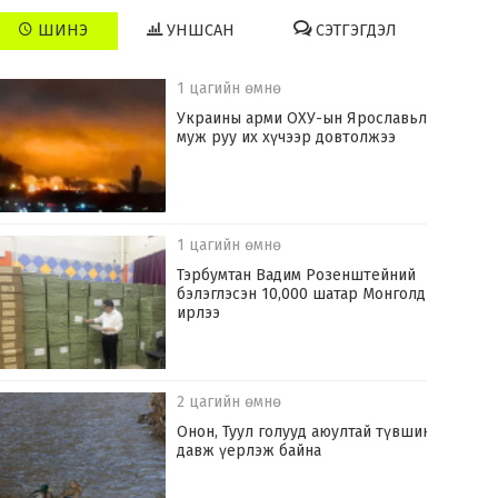
ШИНЭ
УНШСАН
СЭТГЭГДЭЛ
1 цагийн өмнө
Украины арми ОХУ-ын Ярославьл
муж руу их хүчээр довтолжээ
1 цагийн өмнө
Тэрбумтан Вадим Розенштейний
бэлэглэсэн 10,000 шатар Монголд
ирлээ
2 цагийн өмнө
Онон, Туул голууд аюултай түвшинг
давж үерлэж байна