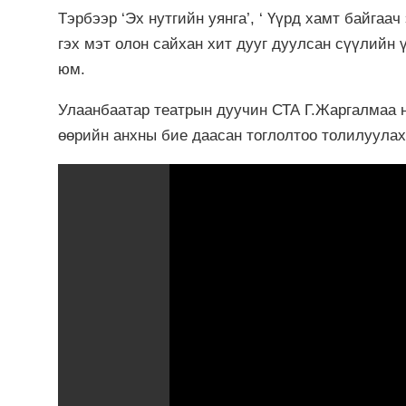
Тэрбээр ‘Эх нутгийн уянга’, ‘ Үүрд хамт байгаа
гэх мэт олон сайхан хит дууг дуулсан сүүлийн 
юм.
Улаанбаатар театрын дуучин СТА Г.Жаргалмаа н
өөрийн анхны бие даасан тоглолтоо толилуулах