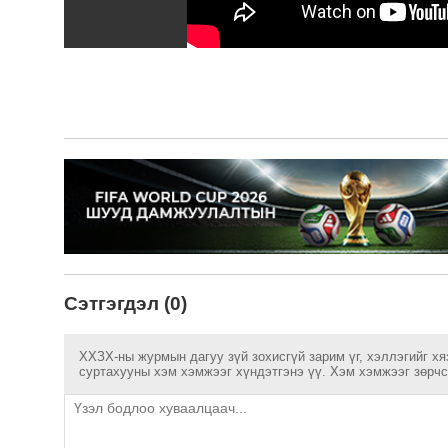
Сэтгэгдэл (0)
ХХЗХ-ны журмын дагуу зүй зохисгүй зарим үг, хэллэгийг хя
суртахууны хэм хэмжээг хүндэтгэнэ үү. Хэм хэмжээг зөрчсө