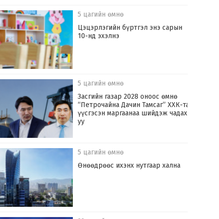
5 цагийн өмнө
Цэцэрлэгийн бүртгэл энэ сарын
10-нд эхэлнэ
5 цагийн өмнө
Засгийн газар 2028 оноос өмнө
“Петрочайна Дачин Тамсаг” ХХК-тай
үүсгэсэн маргаанаа шийдэж чадах
уу
5 цагийн өмнө
Өнөөдрөөс ихэнх нутгаар хална