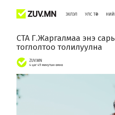
ЭХЛЭЛ
УЛС ТӨР
НИЙ
СТА Г.Жаргалмаа энэ сар
тоглолтоо толилуулна
ZUV.MN
4 цаг 49 минутын өмнө