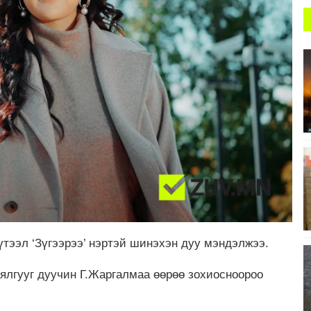
тээл ‘Зүгээрээ’ нэртэй шинэхэн дуу мэндэлжээ.
аялгууг дуучин Г.Жаргалмаа өөрөө зохиосноороо