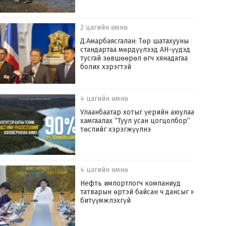
2 цагийн өмнө
Д.Амарбаясгалан: Төр шатахууны
стандартаа мөрдүүлээд АН-үүдэд
тусгай зөвшөөрөл өгч хянадагаа
болих хэрэгтэй
4 цагийн өмнө
Улаанбаатар хотыг үерийн аюулаас
хамгаалах “Туул усан цогцолбор”
төслийг хэрэгжүүлнэ
4 цагийн өмнө
Нефть импортлогч компаниуд
татварын өртэй байсан ч дансыг нь
битүүмжлэхгүй