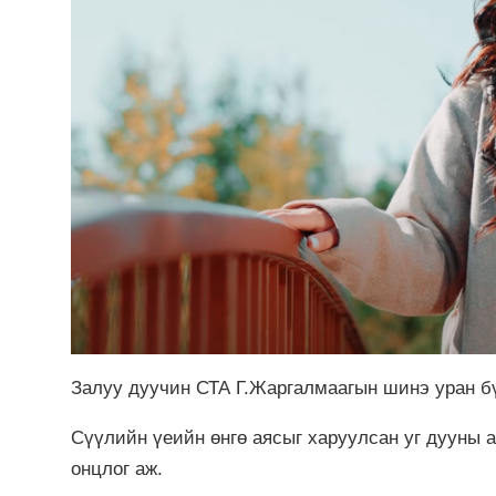
Залуу дуучин СТА Г.Жаргалмаагын шинэ уран бү
Сүүлийн үеийн өнгө аясыг харуулсан уг дууны 
онцлог аж.