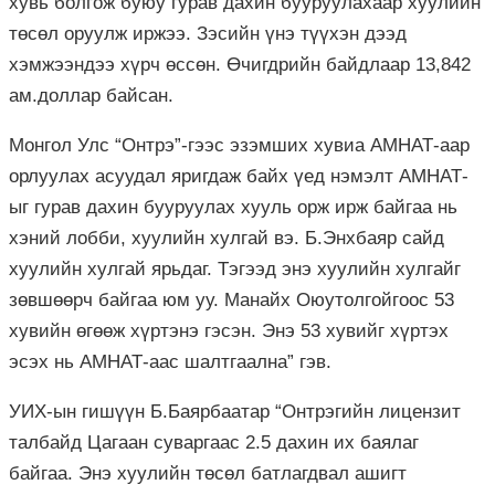
хувь болгож буюу гурав дахин бууруулахаар хуулийн
төсөл оруулж иржээ. Зэсийн үнэ түүхэн дээд
хэмжээндээ хүрч өссөн. Өчигдрийн байдлаар 13,842
ам.доллар байсан.
Монгол Улс “Онтрэ”-гээс эзэмших хувиа АМНАТ-аар
орлуулах асуудал яригдаж байх үед нэмэлт АМНАТ-
ыг гурав дахин бууруулах хууль орж ирж байгаа нь
хэний лобби, хуулийн хулгай вэ. Б.Энхбаяр сайд
хуулийн хулгай ярьдаг. Тэгээд энэ хуулийн хулгайг
зөвшөөрч байгаа юм уу. Манайх Оюутолгойгоос 53
хувийн өгөөж хүртэнэ гэсэн. Энэ 53 хувийг хүртэх
эсэх нь АМНАТ-аас шалтгаална” гэв.
УИХ-ын гишүүн Б.Баярбаатар “Онтрэгийн лицензит
талбайд Цагаан суваргаас 2.5 дахин их баялаг
байгаа. Энэ хуулийн төсөл батлагдвал ашигт