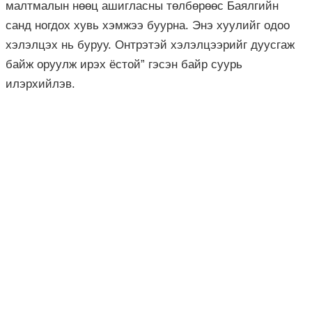
малтмалын нөөц ашигласны төлбөрөөс Баялгийн
санд ногдох хувь хэмжээ буурна. Энэ хуулийг одоо
хэлэлцэх нь буруу. Онтрэтэй хэлэлцээрийг дуусгаж
байж оруулж ирэх ёстой” гэсэн байр суурь
илэрхийлэв.