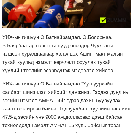
УИХ-ын гишүүн О.Батнайрамдал, Э.Болормаа,
Б.Баярбаатар нарын гишүүд өнөөдөр Чуулганы
нэгдсэн хуралдаанаар хэлэлцэх Ашигт малтмалын
тухай хуульд нэмэлт өөрчлөлт оруулах тухай
хуулийн төслийг эсэргүүцэж мэдээлэл хийлээ.
УИХ-ын гишүүн О.Батнайрамдал “Уул уурхайн
салбарт шинэчлэл хийхийг дэмжинэ. Гэхдээ дунд нь
зэсийн нэмэлт АМНАТ-ийг гурав дахин бууруулах
заалт орж ирсэн байна. Тодруулбал, хуулийн төслийн
47.5-д зэсийн үнэ 9000 ам.доллараас дээш байсан
тохиолдолд нэмэлт АМНАТ 15 хувь байсныг таван