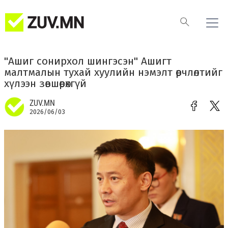
"Ашиг сонирхол шингэсэн" Ашигт
малтмалын тухай хуулийн нэмэлт өөрчлөлтийг
хүлээн зөвшөөрөхгүй
ZUV.MN
2026/06/03