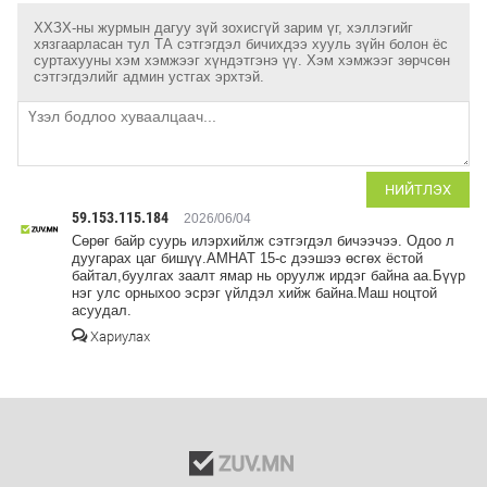
ХХЗХ-ны журмын дагуу зүй зохисгүй зарим үг, хэллэгийг
хязгаарласан тул ТА сэтгэгдэл бичихдээ хууль зүйн болон ёс
суртахууны хэм хэмжээг хүндэтгэнэ үү. Хэм хэмжээг зөрчсөн
сэтгэгдэлийг админ устгах эрхтэй.
НИЙТЛЭХ
59.153.115.184
2026/06/04
Сөрөг байр суурь илэрхийлж сэтгэгдэл бичээчээ. Одоо л
дуугарах цаг бишүү.АМНАТ 15-с дээшээ өсгөх ёстой
байтал,буулгах заалт ямар нь оруулж ирдэг байна аа.Бүүр
нэг улс орныхоо эсрэг үйлдэл хийж байна.Маш ноцтой
асуудал.
Хариулах