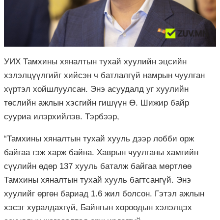
УИХ Тамхины хяналтын тухай хуулийн эцсийн
хэлэлцүүлгийг хийсэн ч батлалгүй намрын чуулган
хүртэл хойшлуулсан. Энэ асуудалд уг хуулийн
төслийн ажлын хэсгийн гишүүн Ө. Шижир байр
сууриа илэрхийлэв. Тэрбээр,
“Тамхины хяналтын тухай хууль дээр лобби орж
байгаа гэж харж байна. Хаврын чуулганы хамгийн
сүүлийн өдөр 137 хууль баталж байгаа мөртлөө
Тамхины хяналтын тухай хууль багтсангүй. Энэ
хуулийг өргөн бариад 1.6 жил болсон. Гэтэл ажлын
хэсэг хуралдахгүй, Байнгын хороодын хэлэлцэх