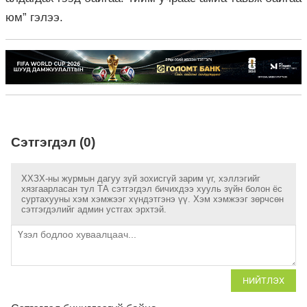
юм” гэлээ.
Сэтгэгдэл (0)
ХХЗХ-ны журмын дагуу зүй зохисгүй зарим үг, хэллэгийг
хязгаарласан тул ТА сэтгэгдэл бичихдээ хууль зүйн болон ёс
суртахууны хэм хэмжээг хүндэтгэнэ үү. Хэм хэмжээг зөрчсөн
сэтгэгдэлийг админ устгах эрхтэй.
НИЙТЛЭХ