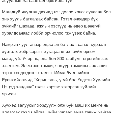
асуудлын жагсаалтад орж ирдэггүй.
Магадгүй чуулган дахиад нэг долоо хоног сунасан бол
энэ хууль батлагдах байсан. Гэтэл өнөөдөр бүх
зүйлийг шахаад, ажлын хэсгүүд нь өдөр шөнөгүй
хуралдсанаас лобби орчихлоо гэж үзэж байна.
Намрын чуулганаар эцэслэн батлах , санал хураалт
хүртэлх хоёр сарын хугацаанд их зүйл өрнөж
магадгүй. Учир нь, энэ бол 800 тэрбум төгрөгийн зах
зээл юм. Электрон тамхи, янжуур тамхины эрх ашиг
зэрэг хөндөгдөж эхэллээ. Иймд бүгд нийлж
Ерөнхийлөгчид “Хориг тавь, үгүй бол Үндсэн Хуулийн
Цэцэд хандана” гэдэг хэрээс хэтэрсэн зүйлийг
ярьсан.
Хүүхэд залуусыг хордуулж олж буй маш их мөнгө нь
алдагдах гээд байгаа. Тийм учраас амиа тавьж байгаа