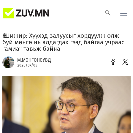
Ө.Шижир: Хүүхэд залуусыг хордуулж олж
буй мөнгө нь алдагдах гээд байгаа учраас
"амиа" тавьж байна
М.МӨНГӨНСУВД
2026/07/03