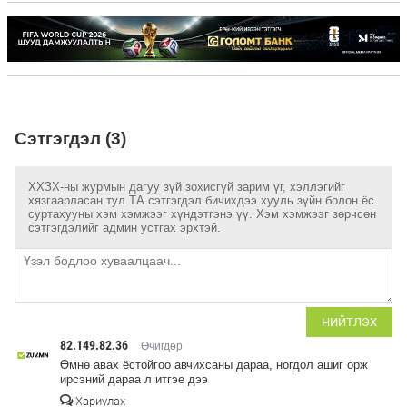
Сэтгэгдэл (3)
ХХЗХ-ны журмын дагуу зүй зохисгүй зарим үг, хэллэгийг
хязгаарласан тул ТА сэтгэгдэл бичихдээ хууль зүйн болон ёс
суртахууны хэм хэмжээг хүндэтгэнэ үү. Хэм хэмжээг зөрчсөн
сэтгэгдэлийг админ устгах эрхтэй.
НИЙТЛЭХ
82.149.82.36
Өчигдөр
Өмнө авах ёстойгоо авчихсаны дараа, ногдол ашиг орж
ирсэний дараа л итгэе дээ
Хариулах