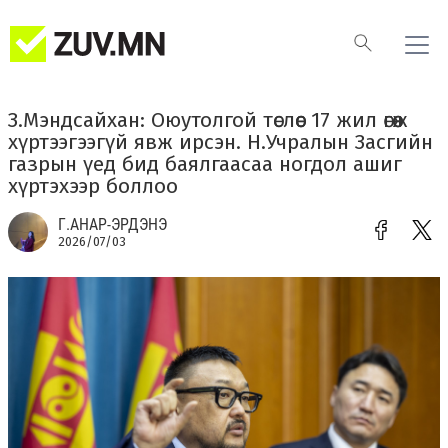
З.Мэндсайхан: Оюутолгой төслөөс 17 жил өгөөж
хүртээгээгүй явж ирсэн. Н.Учралын Засгийн
газрын үед бид баялгаасаа ногдол ашиг
хүртэхээр боллоо
Г.АНАР-ЭРДЭНЭ
2026/07/03