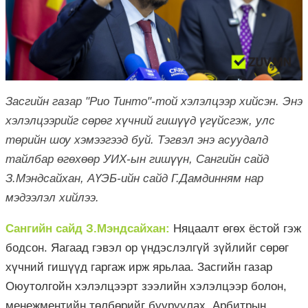
Засгийн газар "Рио Тинто"-той хэлэлцээр хийсэн. Энэ
хэлэлцээрийг сөрөг хүчний гишүүд үгүйсгэж, улс
төрийн шоу хэмээгээд буй. Тэгвэл энэ асуудалд
тайлбар өгөхөөр УИХ-ын гишүүн, Сангийн сайд
З.Мэндсайхан, АҮЭБ-ийн сайд Г.Дамдинням нар
мэдээлэл хийлээ.
Сангийн сайд З.Мэндсайхан:
Няцаалт өгөх ёстой гэж
бодсон. Яагаад гэвэл ор үндэслэлгүй зүйлийг сөрөг
хүчний гишүүд гаргаж ирж ярьлаа. Засгийн газар
Оюутолгойн хэлэлцээрт зээлийн хэлэлцээр болон,
менежментийн төлбөрийг бууруулах, Арбитрын