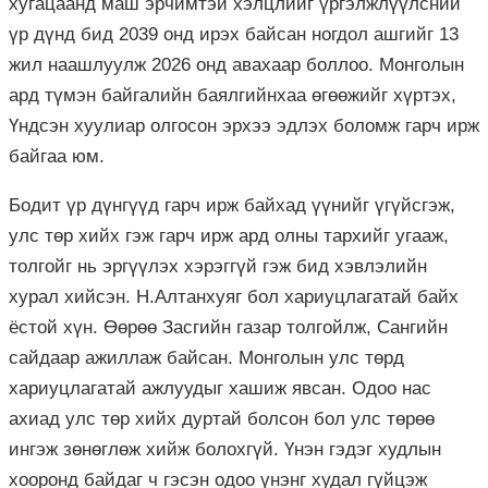
хугацаанд маш эрчимтэй хэлцлийг үргэлжлүүлсний
үр дүнд бид 2039 онд ирэх байсан ногдол ашгийг 13
жил наашлуулж 2026 онд авахаар боллоо. Монголын
ард түмэн байгалийн баялгийнхаа өгөөжийг хүртэх,
Үндсэн хуулиар олгосон эрхээ эдлэх боломж гарч ирж
байгаа юм.
Бодит үр дүнгүүд гарч ирж байхад үүнийг үгүйсгэж,
улс төр хийх гэж гарч ирж ард олны тархийг угааж,
толгойг нь эргүүлэх хэрэггүй гэж бид хэвлэлийн
хурал хийсэн. Н.Алтанхуяг бол хариуцлагатай байх
ёстой хүн. Өөрөө Засгийн газар толгойлж, Сангийн
сайдаар ажиллаж байсан. Монголын улс төрд
хариуцлагатай ажлуудыг хашиж явсан. Одоо нас
ахиад улс төр хийх дуртай болсон бол улс төрөө
ингэж зөнөглөж хийж болохгүй. Үнэн гэдэг худлын
хооронд байдаг ч гэсэн одоо үнэнг худал гүйцэж