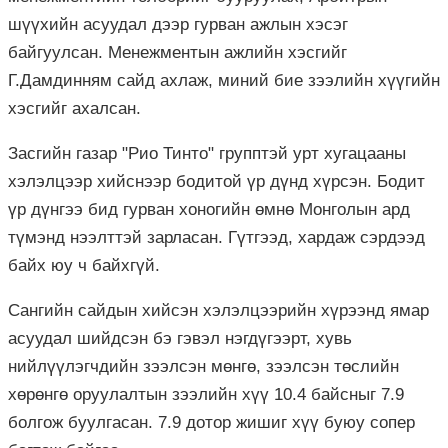
шүүхийн асуудал дээр гурван ажлын хэсэг
байгуулсан. Менежментын ажлийн хэсгийг
Г.Дамдинням сайд ахлаж, миний бие зээлийн хүүгийн
хэсгийг ахалсан.
Засгийн газар "Рио Тинто" групптэй урт хугацааны
хэлэлцээр хийснээр бодитой үр дүнд хүрсэн. Бодит
үр дүнгээ бид гурван хоногийн өмнө Монголын ард
түмэнд нээлттэй зарласан. Гүтгээд, хардаж сэрдээд
байх юу ч байхгүй.
Сангийн сайдын хийсэн хэлэлцээрийн хүрээнд ямар
асуудал шийдсэн бэ гэвэл нэгдүгээрт, хувь
нийлүүлэгчдийн зээлсэн мөнгө, зээлсэн төслийн
хөрөнгө оруулалтын зээлийн хүү 10.4 байсныг 7.9
болгож буулгасан. 7.9 дотор жишиг хүү буюу сопер