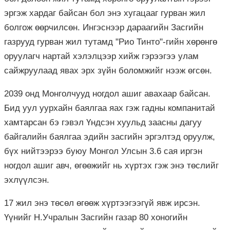
эргэж хардаг байсан бол энэ хугацааг гурван жил
болгож өөрчилсөн. Ингэснээр дараагийн Засгийн
газрууд гурван жил тутамд "Рио Тинто"-гийн хөрөнгө
оруулагч нартай хэлэлцээр хийж гэрээгээ улам
сайжруулаад явах эрх зүйн боломжийг нээж өгсөн.
2039 онд Монголчууд ногдол ашиг авахаар байсан.
Бид уул уурхайн баялгаа яах гэж гадны компанитай
хамтарсан бэ гэвэл Үндсэн хуульд заасны дагуу
байгалийн баялгаа эдийн засгийн эргэлтэд оруулж,
бүх нийтээрээ буюу Монгол Улсын 3.6 сая иргэн
ногдол ашиг авч, өгөөжийг нь хүртэх гэж энэ төслийг
эхлүүлсэн.
17 жил энэ төсөл өгөөж хүртээгээгүй явж ирсэн.
Үүнийг Н.Учралын Засгийн газар 80 хоногийн