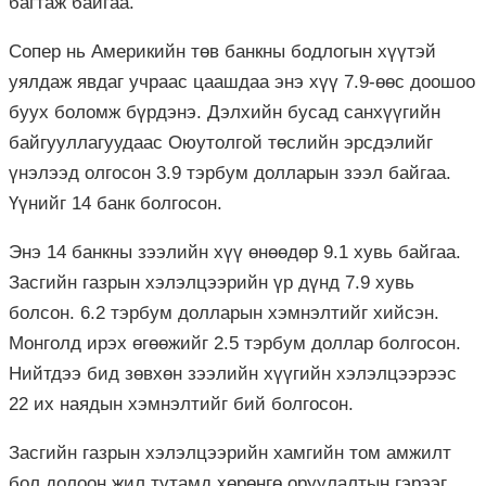
багтаж байгаа.
Сопер нь Америкийн төв банкны бодлогын хүүтэй
уялдаж явдаг учраас цаашдаа энэ хүү 7.9-өөс доошоо
буух боломж бүрдэнэ. Дэлхийн бусад санхүүгийн
байгууллагуудаас Оюутолгой төслийн эрсдэлийг
үнэлээд олгосон 3.9 тэрбум долларын зээл байгаа.
Үүнийг 14 банк болгосон.
Энэ 14 банкны зээлийн хүү өнөөдөр 9.1 хувь байгаа.
Засгийн газрын хэлэлцээрийн үр дүнд 7.9 хувь
болсон. 6.2 тэрбум долларын хэмнэлтийг хийсэн.
Монголд ирэх өгөөжийг 2.5 тэрбум доллар болгосон.
Нийтдээ бид зөвхөн зээлийн хүүгийн хэлэлцээрээс
22 их наядын хэмнэлтийг бий болгосон.
Засгийн газрын хэлэлцээрийн хамгийн том амжилт
бол долоон жил тутамд хөрөнгө оруулалтын гэрээг