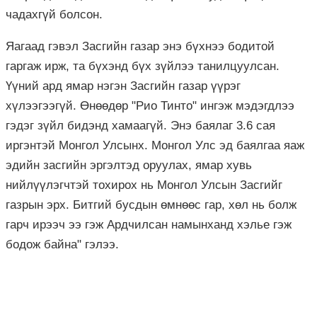
чадахгүй болсон.
Яагаад гэвэл Засгийн газар энэ бүхнээ бодитой
гаргаж ирж, та бүхэнд бүх зүйлээ танилцуулсан.
Үүний ард ямар нэгэн Засгийн газар үүрэг
хүлээгээгүй. Өнөөдөр "Рио Тинто" ингэж мэдэгдлээ
гэдэг зүйл бидэнд хамаагүй. Энэ баялаг 3.6 сая
иргэнтэй Монгол Улсынх. Монгол Улс эд баялгаа яаж
эдийн засгийн эргэлтэд оруулах, ямар хувь
нийлүүлэгчтэй тохирох нь Монгол Улсын Засгийг
газрын эрх. Битгий бусдын өмнөөс гар, хөл нь болж
гарч ирээч ээ гэж Ардчилсан намынханд хэлье гэж
бодож байна" гэлээ.