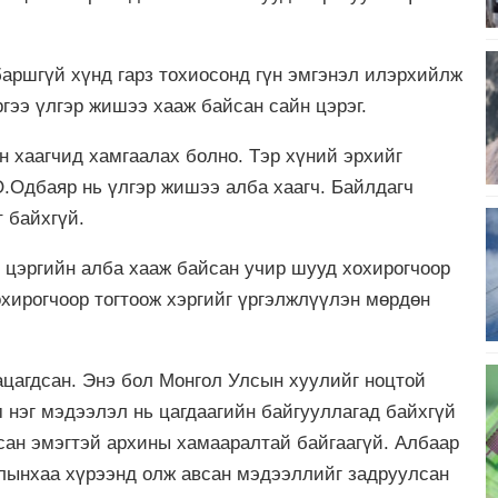
баршгүй хүнд гарз тохиосонд гүн эмгэнэл илэрхийлж
ргээ үлгэр жишээ хааж байсан сайн цэрэг.
 хаагчид хамгаалах болно. Тэр хүний эрхийг
О.Одбаяр нь үлгэр жишээ алба хаагч. Байлдагч
т байхгүй.
үү цэргийн алба хааж байсан учир шууд хохирогчоор
хирогчоор тогтоож хэргийг үргэлжлүүлэн мөрдөн
цагдсан. Энэ бол Монгол Улсын хуулийг ноцтой
 нэг мэдээлэл нь цагдаагийн байгууллагад байхгүй
сан эмэгтэй архины хамааралтай байгаагүй. Албаар
алынхаа хүрээнд олж авсан мэдээллийг задруулсан