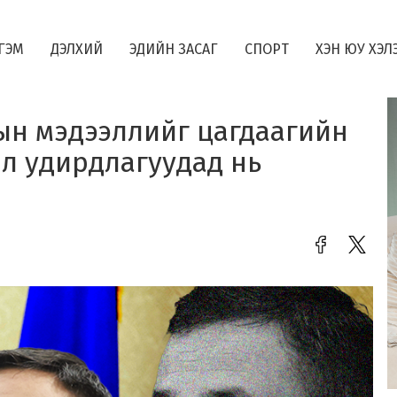
ГЭМ
ДЭЛХИЙ
ЭДИЙН ЗАСАГ
СПОРТ
ХЭН ЮУ ХЭЛ
дын мэдээллийг цагдаагийн
ол удирдлагуудад нь