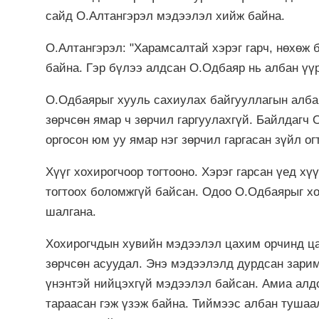
сайд О.Алтангэрэл мэдээлэл хийж байна.
О.Алтангэрэл: "Харамсалтай хэрэг гарч, нөхөж 
байна. Гэр бүлээ алдсан О.Одбаяр нь албан үү
О.Одбаярыг хууль сахиулах байгууллагын албан
зөрчсөн ямар ч зөрчил гаргуулахгүй. Байлдагч 
оргосон юм уу ямар нэг зөрчил гаргасан зүйл ог
Хүүг хохирогчоор тогтооно. Хэрэг гарсан үед х
тогтоох боломжгүй байсан. Одоо О.Одбаярыг хо
шалгана.
Хохирогчдын хувийн мэдээлэл цахим орчинд ца
зөрчсөн асуудал. Энэ мэдээлэлд дурдсан зарим
үнэнтэй нийцэхгүй мэдээлэл байсан. Амиа алд
тараасан гэж үзэж байна. Тиймээс албан туша