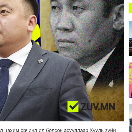
эл цахим орчинд ил болсон асуудлаар Хууль зүйн