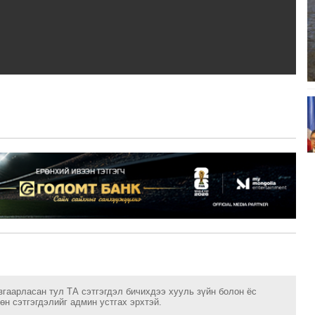
згаарласан тул ТА сэтгэгдэл бичихдээ хууль зүйн болон ёс
н сэтгэгдэлийг админ устгах эрхтэй.