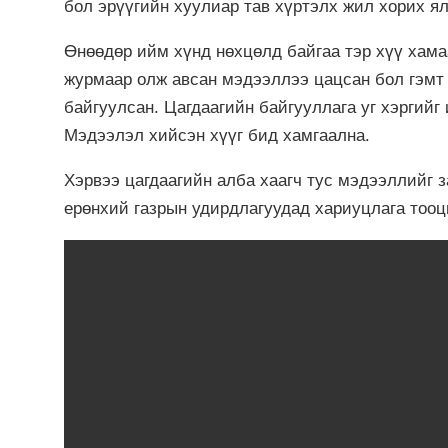
бол эрүүгийн хуулиар тав хүртэлх жил хорих я
Өнөөдөр ийм хүнд нөхцөлд байгаа тэр хүү хама
журмаар олж авсан мэдээллээ цацсан бол гэмт
байгуулсан. Цагдаагийн байгууллага уг хэргий
Мэдээлэл хийсэн хүүг бид хамгаална.
Хэрвээ цагдаагийн алба хаагч тус мэдээллийг 
ерөнхий газрын удирдлагуудад хариуцлага тооц