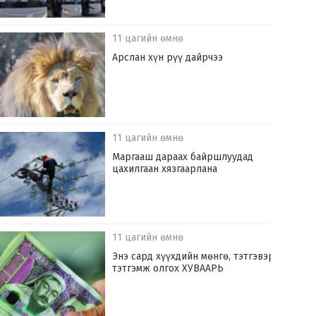
11 цагийн өмнө
Арслан хүн рүү дайрчээ
11 цагийн өмнө
Маргааш дараах байршлуудад
цахилгаан хязгаарлана
11 цагийн өмнө
Энэ сард хүүхдийн мөнгө, тэтгэвэр,
тэтгэмж олгох ХУВААРЬ