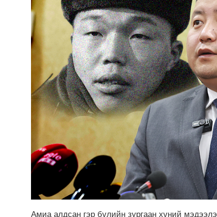
Амиа алдсан гэр бүлийн зургаан хүний мэдээл