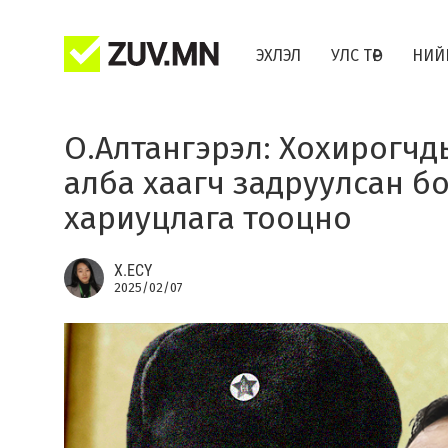
ЭХЛЭЛ
УЛС ТӨР
НИЙ
​О.Алтангэрэл: Хохирогч
алба хаагч задруулсан б
хариуцлага тооцно
Х.ЕСҮ
2025/02/07