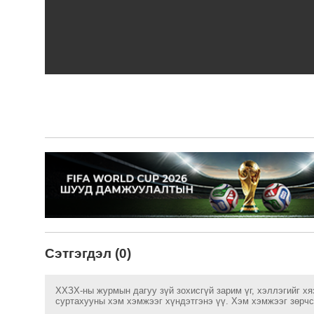
Сэтгэгдэл (0)
ХХЗХ-ны журмын дагуу зүй зохисгүй зарим үг, хэллэгийг хя
суртахууны хэм хэмжээг хүндэтгэнэ үү. Хэм хэмжээг зөрчсө