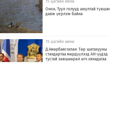
15 цагийн өмнө
Онон, Туул голууд аюултай түвшинг
давж үерлэж байна
15 цагийн өмнө
Д.Амарбаясгалан: Төр шатахууны
стандартаа мөрдүүлээд АН-үүдэд
тусгай зөвшөөрөл өгч хянадагаа
болих хэрэгтэй
16 цагийн өмнө
Улаанбаатар хотыг үерийн аюулаас
хамгаалах “Туул усан цогцолбор”
төслийг хэрэгжүүлнэ
17 цагийн өмнө