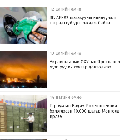
12 цагийн өмнө
ЗГ: АИ-92 шатахууны нийлүүлэлт
тасралтгүй үргэлжилж байна
13 цагийн өмнө
Украины арми ОХУ-ын Ярославьл
муж руу их хүчээр довтолжээ
14 цагийн өмнө
Тэрбумтан Вадим Розенштейний
бэлэглэсэн 10,000 шатар Монголд
ирлээ