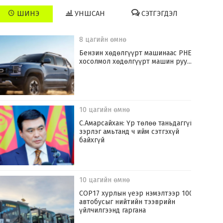
ШИНЭ
УНШСАН
СЭТГЭГДЭЛ
8 цагийн өмнө
​Бензин хөдөлгүүрт машинаас PHEV
хосолмол хөдөлгүүрт машин руу...
10 цагийн өмнө
С.Амарсайхан: Үр төлөө таньдаггүй
зэрлэг амьтанд ч ийм сэтгэхүй
байхгүй
10 цагийн өмнө
COP17 хурлын үеэр нэмэлтээр 100
автобусыг нийтийн тээврийн
үйлчилгээнд гаргана