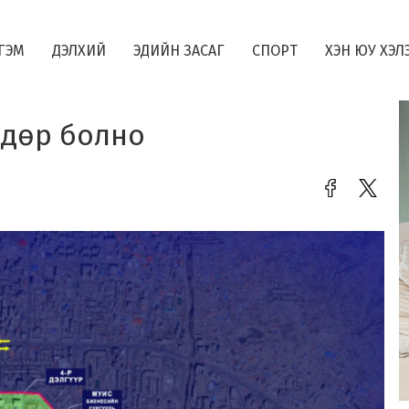
ГЭМ
ДЭЛХИЙ
ЭДИЙН ЗАСАГ
СПОРТ
ХЭН ЮУ ХЭЛ
өдөр болно