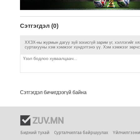
Сэтгэгдэл (0)
ХХЗХ-ны журмын дагуу зүй зохисгүй зарим үг, хэллэгийг хя
суртахууны хэм хэмжээг хүндэтгэнэ үү. Хэм хэмжээг зөрчсө
Сэтгэгдэл бичигдээгүй байна
Бидний тухай
Сурталчилгаа байршуулах
Үйлчилгээни