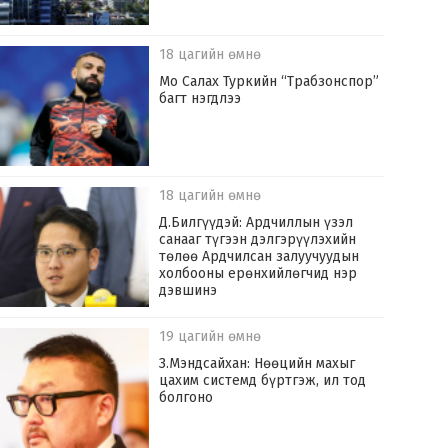
18 цагийн өмнө
Мо Салах Туркийн “Трабзонспор”
багт нэгдлээ
18 цагийн өмнө
Д.Билгүүдэй: Ардчиллын үзэл
санааг түгээн дэлгэрүүлэхийн
төлөө Ардчилсан залуучуудын
холбооны ерөнхийлөгчид нэр
дэвшинэ
19 цагийн өмнө
З.Мэндсайхан: Нөөцийн махыг
цахим системд бүртгэж, ил тод
болгоно