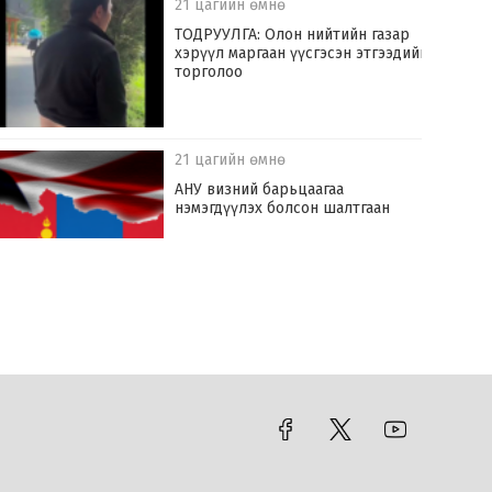
21 цагийн өмнө
ТОДРУУЛГА: Олон нийтийн газар
хэрүүл маргаан үүсгэсэн этгээдийг
торголоо
21 цагийн өмнө
АНУ визний барьцаагаа
нэмэгдүүлэх болсон шалтгаан
23 цагийн өмнө
АН байргүй болсны буруутан нь хэн
бэ: Ц.Элбэгдорж уу, намыг үгүй
хийх гэсэн хэн нэгэн үү
23 цагийн өмнө