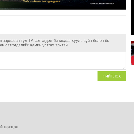
згаарласан тул ТА сэтгэгдэл бичихдээ хууль зүйн болон ёс
н сэтгэгдэлийг админ устгах эрхтэй.
НИЙТЛЭХ
й нөхцөл