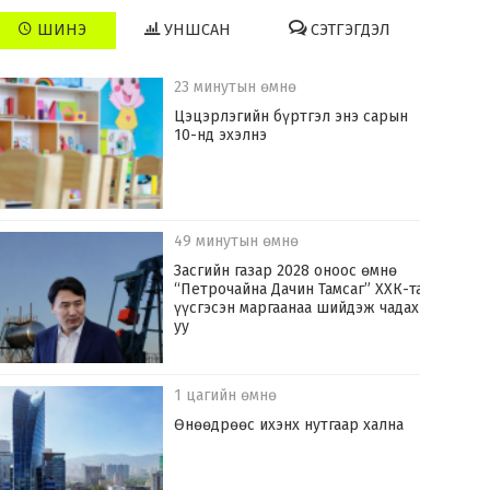
ШИНЭ
УНШСАН
СЭТГЭГДЭЛ
23 минутын өмнө
Цэцэрлэгийн бүртгэл энэ сарын
10-нд эхэлнэ
49 минутын өмнө
Засгийн газар 2028 оноос өмнө
“Петрочайна Дачин Тамсаг” ХХК-тай
үүсгэсэн маргаанаа шийдэж чадах
уу
1 цагийн өмнө
Өнөөдрөөс ихэнх нутгаар хална