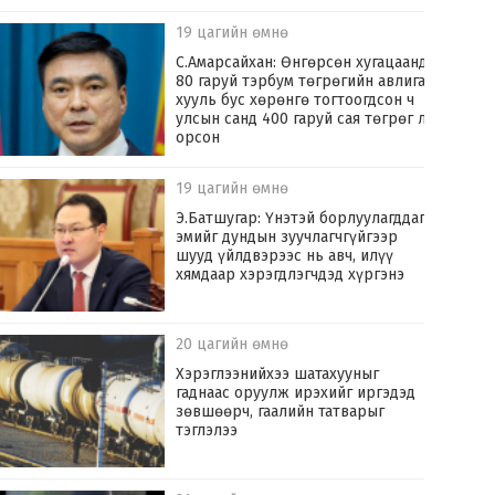
19 цагийн өмнө
С.Амарсайхан: Өнгөрсөн хугацаанд
80 гаруй тэрбум төгрөгийн авлига,
хууль бус хөрөнгө тогтоогдсон ч
улсын санд 400 гаруй сая төгрөг л
орсон
19 цагийн өмнө
Э.Батшугар: Үнэтэй борлуулагддаг
эмийг дундын зуучлагчгүйгээр
шууд үйлдвэрээс нь авч, илүү
хямдаар хэрэгдлэгчдэд хүргэнэ
20 цагийн өмнө
Хэрэглээнийхээ шатахууныг
гаднаас оруулж ирэхийг иргэдэд
зөвшөөрч, гаалийн татварыг
тэглэлээ