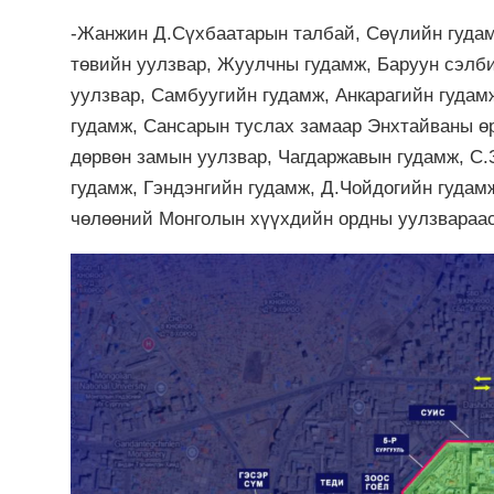
-Жанжин Д.Сүхбаатарын талбай, Сөүлийн гуда
төвийн уулзвар, Жуулчны гудамж, Баруун сэлб
уулзвар, Самбуугийн гудамж, Анкарагийн гудам
гудамж, Сансарын туслах замаар Энхтайваны ө
дөрвөн замын уулзвар, Чагдаржавын гудамж, С
гудамж, Гэндэнгийн гудамж, Д.Чойдогийн гудам
чөлөөний Монголын хүүхдийн ордны уулзвараас