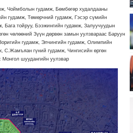
мж, Чоймболын гудамж, Бөмбөгөр худалдааны
ийн гудамж, Төмөрчний гудамж, Гэсэр сүмийн
ж, Бага тойруу, Бээжингийн гудамж, Залуучуудын
ргөн чөлөөний Зүүн дөрвөн замын уулзвараас Баруун
.Зоригийн гудамж, Элчингийн гудамж, Олимпийн
ж, С.Жамъяан гүний гудамж, Чингисийн өргөн
 Монгол шуудангийн уулзвар