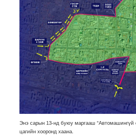
Энэ сарын 13-нд буюу маргааш “Автомашингүй ө
цагийн хооронд хаана.