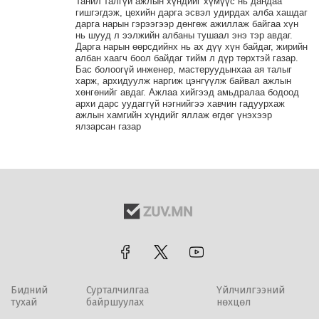
Танил талгүй ажлын хүндийг хүмүүс нь дандаа
гишгэгдэж, цехийн дарга эсвэл удирдах алба хашдаг
дарга нарын гэрээгээр дөнгөж ажиллаж байгаа хүн
нь шууд л ээлжийн албаны тушаал энэ тэр авдаг.
Дарга нарын өөрсдийнх нь ах дүү хүн байдаг, жирийн
албан хаагч боол байдаг тийм л дүр төрхтэй газар.
Бас болоогүй инженер, мастеруудынхаа ая талыг
харж, архидуулж наргиж цэнгүүлж байвал ажлын
хөнгөнийг авдаг. Ажлаа хийгээд амьдралаа бодоод
архи дарс уудаггүй нэгнийгээ хавчин гадуурхаж
ажлын хамгийн хүндийг яллаж өгдөг үнэхээр
ялзарсан газар
Бидний
Сурталчилгаа
Үйлчилгээний
тухай
байршуулах
нөхцөл