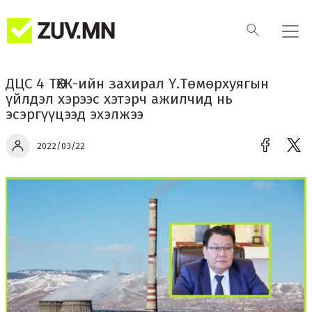
ДЦС 4 ТӨХК-ийн захирал Ү.Төмөрхуягын
үйлдэл хэрээс хэтэрч ажилчид нь
эсэргүүцээд эхэлжээ
2022/03/22