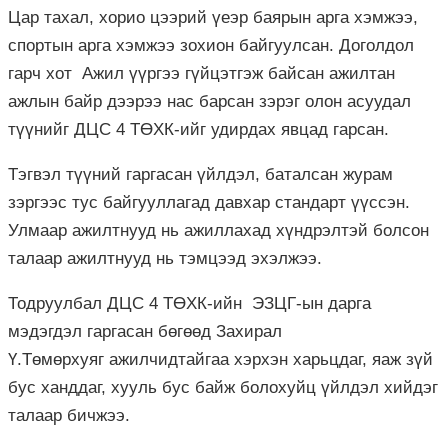
Цар тахал, хорио цээрий үеэр баярын арга хэмжээ,
спортын арга хэмжээ зохион байгуулсан. Доголдол
гарч хот Ажил үүргээ гүйцэтгэж байсан ажилтан
ажлын байр дээрээ нас барсан зэрэг олон асуудал
түүнийг ДЦС 4 ТӨХК-ийг удирдах явцад гарсан.
Тэгвэл түүний гаргасан үйлдэл, баталсан журам
зэргээс тус байгууллагад давхар стандарт үүссэн.
Улмаар ажилтнууд нь ажиллахад хүндрэлтэй болсон
талаар ажилтнууд нь тэмцээд эхэлжээ.
Тодруулбал
ДЦС
4
ТӨХК
-ийн
ЭЗЦГ
-
ын
дарга
мэдэгдэл гаргасан бөгөөд Захирал
Ү.
Төмөрхуяг
ажилчидтайгаа хэрхэн харьцдаг, яаж зүй
бус ханддаг, хууль бус байж болохуйц үйлдэл хийдэг
талаар бичжээ.