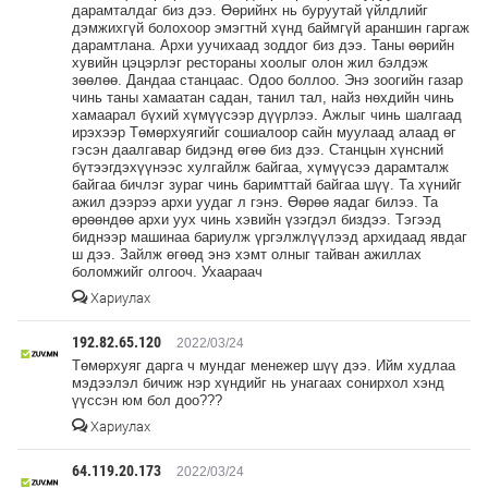
дарамталдаг биз дээ. Өөрийнх нь буруутай үйлдлийг
дэмжихгүй болохоор эмэгтнй хүнд баймгүй араншин гаргаж
дарамтлана. Архи уучихаад зоддог биз дээ. Таны өөрийн
хувийн цэцэрлэг рестораны хоолыг олон жил бэлдэж
зөөлөө. Дандаа станцаас. Одоо боллоо. Энэ зоогийн газар
чинь таны хамаатан садан, танил тал, найз нөхдийн чинь
хамаарал бүхий хүмүүсээр дүүрлээ. Ажлыг чинь шалгаад
ирэхээр Төмөрхуягийг сошиалоор сайн муулаад алаад өг
гэсэн даалгавар бидэнд өгөө биз дээ. Станцын хүнсний
бүтээгдэхүүнээс хулгайлж байгаа, хүмүүсээ дарамталж
байгаа бичлэг зураг чинь баримттай байгаа шүү. Та хүнийг
ажил дээрээ архи уудаг л гэнэ. Өөрөө яадаг билээ. Та
өрөөндөө архи уух чинь хэвийн үзэгдэл биздээ. Тэгээд
биднээр машинаа бариулж үргэлжлүүлээд архидаад явдаг
ш дээ. Зайлж өгөөд энэ хэмт олныг тайван ажиллах
боломжийг олгооч. Ухаараач
Хариулах
192.82.65.120
2022/03/24
Төмөрхуяг дарга ч мундаг менежер шүү дээ. Ийм худлаа
мэдээлэл бичиж нэр хүндийг нь унагаах сонирхол хэнд
үүссэн юм бол доо???
Хариулах
64.119.20.173
2022/03/24