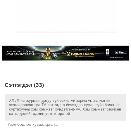
Сэтгэгдэл (33)
ХХЗХ-ны журмын дагуу зүй зохисгүй зарим үг, хэллэгийг
хязгаарласан тул ТА сэтгэгдэл бичихдээ хууль зүйн болон ёс
суртахууны хэм хэмжээг хүндэтгэнэ үү. Хэм хэмжээг зөрчсөн
сэтгэгдэлийг админ устгах эрхтэй.