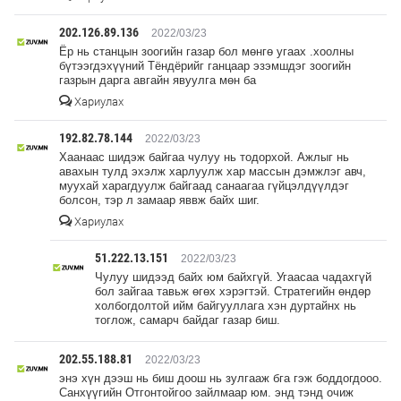
202.126.89.136
2022/03/23
Ёр нь станцын зоогийн газар бол мөнгө угаах .хоолны
бүтээгдэхүүний Тёндёрийг ганцаар эзэмшдэг зоогийн
газрын дарга авгайн явуулга мөн ба
Хариулах
192.82.78.144
2022/03/23
Хаанаас шидэж байгаа чулуу нь тодорхой. Ажлыг нь
авахын тулд эхэлж харлуулж хар массын дэмжлэг авч,
муухай харагдуулж байгаад санаагаа гүйцэлдүүлдэг
болсон, тэр л замаар яввж байх шиг.
Хариулах
51.222.13.151
2022/03/23
Чулуу шидээд байх юм байхгүй. Угаасаа чадахгүй
бол зайгаа тавьж өгөх хэрэгтэй. Стратегийн өндөр
холбогдолтой ийм байгууллага хэн дуртайнх нь
тоглож, самарч байдаг газар биш.
202.55.188.81
2022/03/23
энэ хүн дээш нь биш доош нь зулгааж бга гэж боддогдооо.
Санхүүгийн Отгонтойгоо зайлмаар юм. энд тэнд очиж