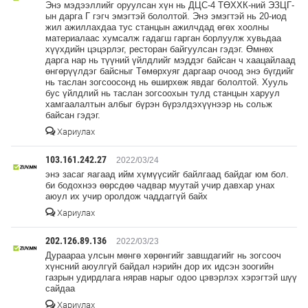
Энэ мэдээллийг оруулсан хүн нь ДЦС-4 ТӨХХК-ний ЭЗЦГ-
ын дарга Г гэгч эмэгтэй бололтой. Энэ эмэгтэй нь 20-иод
жил ажиллахдаа тус станцын ажилчдад өгөх хоолны
материалаас хумсалж гадагш гарган борлуулж хувьдаа
хүүхдийн цэцэрлэг, ресторан байгуулсан гэдэг. Өмнөх
дарга нар нь түүний үйлдлийг мэддэг байсан ч хаацайлаад
өнгөрүүлдэг байсныг Төмөрхуяг даргаар очоод энэ бүгдийг
нь таслан зогсоосонд нь өширхөж явдаг бололтой. Хууль
бус үйлдлий нь таслан зогсоохын тулд станцын харуул
хамгаалалтын албыг бүрэн бүрэлдэхүүнээр нь сольж
байсан гэдэг.
Хариулах
103.161.242.27
2022/03/24
энэ засаг яагаад ийм хүмүүсийг байлгаад байдаг юм бол.
би бодохнээ өөрсдөө чадвар муутай учир давхар унах
аюул их учир оролдож чаддаггүй байх
Хариулах
202.126.89.136
2022/03/23
Дураараа улсын мөнгө хөрөнгийг завшдагийг нь зогсооч
хүнсний аюулгүй байдал нэрийн дор их идсэн зоогийн
газрын удирдлага нярав нарыг одоо цэвэрлэх хэрэгтэй шүү
сайдаа
Хариулах