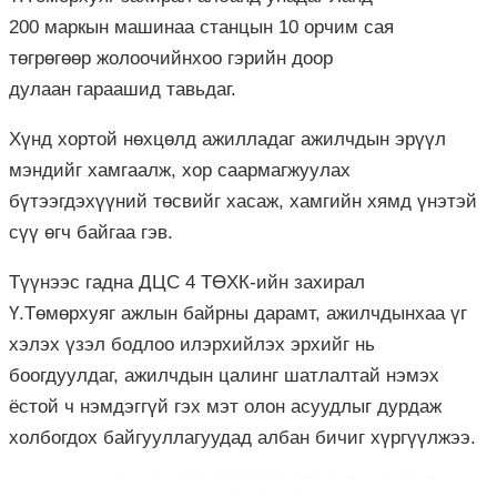
200
маркын
машинаа станцын 10 орчим сая
төгрөгөөр жолоочийнхоо гэрийн доор
дулаан гараашид тавьдаг.
Хүнд хортой нөхцөлд ажилладаг ажилчдын эрүүл
мэндийг хамгаалж, хор саармагжуулах
бүтээгдэхүүний төсвийг хасаж, хамгийн хямд үнэтэй
сүү өгч байгаа гэв.
Түүнээс гадна
ДЦС
4
ТӨХК
-ийн захирал
Ү.
Төмөрхуяг
ажлын байрны дарамт, ажилчдынхаа үг
хэлэх үзэл бодлоо илэрхийлэх эрхийг нь
боогдуулдаг, ажилчдын цалинг шатлалтай нэмэх
ёстой ч нэмдэггүй гэх мэт олон асуудлыг дурдаж
холбогдох байгууллагуудад албан бичиг хүргүүлжээ.