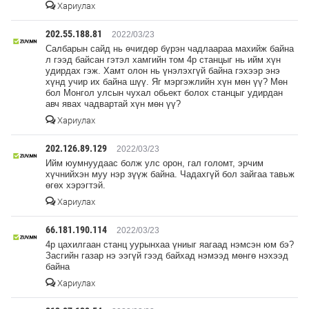
Хариулах
202.55.188.81
2022/03/23
Салбарын сайд нь өчигдөр бүрэн чадлаараа махийж байна
л гээд байсан гэтэл хамгийн том 4р станцыг нь ийм хүн
удирдах гэж. Хамт олон нь үнэлэхгүй байна гэхээр энэ
хүнд учир их байна шүү. Яг мэргэжлийн хүн мөн үү? Мөн
бол Монгол улсын чухал обьект болох станцыг удирдан
авч явах чадвартай хүн мөн үү?
Хариулах
202.126.89.129
2022/03/23
Ийм юумнуудаас болж улс орон, гал голомт, эрчим
хүчнийхэн муу нэр зүүж байна. Чадахгүй бол зайгаа тавьж
өгөх хэрэгтэй.
Хариулах
66.181.190.114
2022/03/23
4р цахилгаан станц уурынхаа үниыг яагаад нэмсэн юм бэ?
Засгийн газар нэ ээгүй гээд байхад нэмээд мөнгө нэхээд
байна
Хариулах