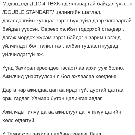
Мэдэгдэлд
ДЦС
4
ТӨХК
-
нд
ялгавартай байдал үүссэн
/DOUBLE STANDART/ цалингийн шатлал,
дагалдангийн хугацаа зэрэг бүх зүйл дээр ялгавартай
байдал үүссэн. Өөрөөр хэлбэл тодорхой стандарт,
дагаж мөрдөх журам зэрэг байдаг ч зарим нэгэнд
үйлчилдэг бол танил тал, албан тушаалтнуудад
үйлчилдэггүй аж.
Үүнд Захирал өрөөндөө тасартлаа архи ууж болно.
Ажилчид үнэртүүлсэн л бол ажлаасаа хөөгдөнө.
Дарга нар ажилдаа цагтаа ирдэггүй, дуртай цагтаа
орж, гардаг. Улмаар бүтэн цалингаа авдаг.
Ажилчдыг илүү цагаа ажиллуулдаг ч илүү цагийн
хөлс өгдөггүй.
Ү.
Төмөрхуяг
захирал албанд унадаг Ланд