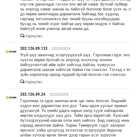
нтр гэж даналздаг гэсээн энэ авгай хамаг булхай луйвар
нь илрээд хамаг шахаа нь байхгүй болхоор боож үхэх нь л
дэ өөрөө ажилчидаа дарамталж байгаад бас үүдэнд
гаргаад зогсоочихжээ бас чиний бууны нохойнуудаас
бусад нь чиний эсрэг байгаа шүү өөрөө мэдэж л байгаа
байлгүй ичиж үнмээр авгай юмаа да.
Хариулах
202.126.89.133
2022/03/24
Үгүй шүү ажилчид эсэргүүцээгүй шүү. Гэрэлмаа гэдэг энэ
хүүхэн өөрөө булхай нь илрээд эхэлхээр зохион
байгуулалттай ийм зүйл хийгээд байгаа, хүмүүсээ
дарамталж шахаж хийлгэж байна гэж сонссон. Тэгээд ч ёс
зүйн хороогоор ороод нүдний булай болсон гэж сонссон.
Хариулах
202.126.89.24
2022/03/24
Гэрэлмаа та одоо ажилаа өгөх цаг чинь болсон. Биднийг
хэдэн жил дарамтлах вээ дээ. Таны идэж уусныг яривал
дуусахгүй. Үе үеийн дарга нарын хөлд сууж найзархаж
өөртөө нэгдүүлдэг шүү дээ. Тийм арга барилтай. Хүнсний
бүтээгдэхүүний шахаа олон жил хийлээ. Бид хажууд чинь
хараад ажиллаж байна. Харин Төмөрхуяг гэдэг захирал
ирснээс хойш цэгцлээд эхлэхээр эсэргүүцэж биднээр
албан хүчээр өргөх бичиг дээр гарын үсэг зуруулж