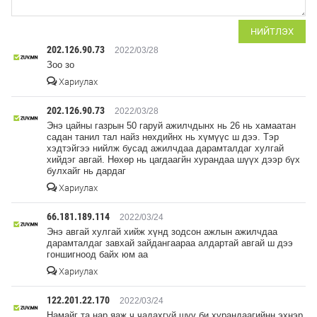
НИЙТЛЭХ
202.126.90.73
2022/03/28
Зоо зо
Хариулах
202.126.90.73
2022/03/28
Энэ цайны газрын 50 гаруй ажилчдынх нь 26 нь хамаатан
садан танил тал найз нөхдийнх нь хүмүүс ш дээ. Тэр
хэдтэйгээ нийлж бусад ажилчдаа дарамталдаг хулгай
хийдэг авгай. Нөхөр нь цагдаагйн хурандаа шүүх дээр бүх
булхайг нь дардаг
Хариулах
66.181.189.114
2022/03/24
Энэ авгай хулгай хийж хүнд зодсон ажлын ажилчдаа
дарамталдаг завхай зайдангаараа алдартай авгай ш дээ
гоншигноод байх юм аа
Хариулах
122.201.22.170
2022/03/24
Намайг та нар яаж ч чадахгүй шүү би хурандаагийнн эхнэр