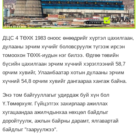
ДЦС
4
ТӨХК
1983 оноос өнөөдрийг хүртэл цахилгаан,
дулааны эрчим хүчийг боловсруулж түгээж ирсэн
томоохон
ТӨХК
-
иудын
нэг билээ. Өдгөө төвийн
бүсийн цахилгаан эрчим хүчний хэрэглээний 58,7
орчим хувийг, Улаанбаатар хотын дулааны эрчим
хүчний 54,8 орчим хувийг дангаараа хангаж байна.
Энэ том байгууллагыг удирдаж буй хүн бол
Ү.Төмөрхуяг. Гүйцэтгэх захирлаар ажиллах
хугацаандаа ажилчдынхаа нөхцөл байдлыг
доройтуулж, ажлын байрны дарамт, ялгавартай
байдлыг "гааруулжээ".