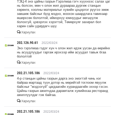
ТЭЦ-4 энэ цайны газрын Гэрэлмаа гэгч хүүхнээс салах цаг
нь болсон, мөн ч олон жил дураараа дургиж станцын
хөрөнгө, хоолны материалыг хувийн цэцэрлэг рүүгээ зөөж
завшиж байсныг бүгд мэднэ, жоохон шаардлага тавихаар
өширхсөн бололтой, иймэрхүү юмнуудыг өөгшүүлж
болохгүй, цэвэрлэх хэрэгтэй, Төмөрхуяг захирал бол
харин сайн удирдагч шүү
Хариулах
202.126.90.61
2022/03/24
Энэ гэрэлмаа гэдэг хүн ч олон жил идэж уусан да өөрийнх
нь асуудлуудыг гаргаж ирэхээр ийм асуудал тавьж бгаа
бололтой
Хариулах
202.21.105.186
2022/03/24
4-р станцын цайны газрын дарга энэ эмэгтэй чинь нэг
байраа мартаад түүн дотор нь мөрийтэй тоглоом явуулж
байсныг "мэдээгүй" цагдаагийн хурандаагийн эхнэр гэсэн.
Цайны газрын ажилчдаа дарамталж хувийнхаа ресторанд
ажиллуулдаг гэж байгаа.
Хариулах
202.21.105.186
2022/03/24