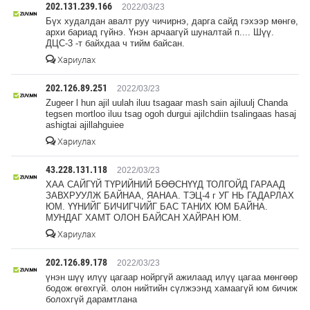
202.131.239.166
2022/03/23
Бүх худалдан авалт руу чичирнэ, дарга сайд гэхээр мөнгө,
архи бариад гүйнэ. Үнэн арчаагүй шуналтай п.... Шүү.
ДЦС-3 -т байхдаа ч тийм байсан.
Хариулах
202.126.89.251
2022/03/23
Zugeer l hun ajil uulah iluu tsagaar mash sain ajiluulj Chanda
tegsen mortloo iluu tsag ogoh durgui ajilchdiin tsalingaas hasaj
ashigtai ajillahguiee
Хариулах
43.228.131.118
2022/03/23
ХАА САЙГҮЙ ТҮРИЙНИЙ БӨӨСНҮҮД ТОЛГОЙД ГАРААД
ЗАВХРУУЛЖ БАЙНАА, ЯАНАА. ТЭЦ-4 г УГ НЬ ГАДАРЛАХ
ЮМ. ҮҮНИЙГ БИЧИГЧИЙГ БАС ТАНИХ ЮМ БАЙНА.
МУНДАГ ХАМТ ОЛОН БАЙСАН ХАЙРАН ЮМ.
Хариулах
202.126.89.178
2022/03/23
үнэн шүү илүү цагаар нойргүй ажилаад илүү цагаа мөнгөөр
бодож өгөхгүй. олон нийтийн сүлжээнд хамаагүй юм бичиж
болохгүй дарамтлана