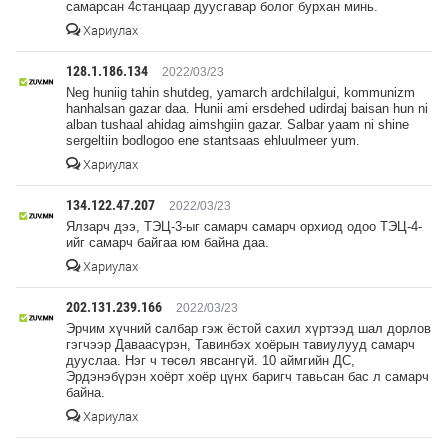
самарсан 4станцаар дуусгавар болог бурхан минь.
Хариулах
128.1.186.134
2022/03/23
Neg huniig tahin shutdeg, yamarch ardchilalgui, kommunizm
hanhalsan gazar daa. Hunii ami ersdehed udirdaj baisan hun ni
alban tushaal ahidag aimshgiin gazar. Salbar yaam ni shine
sergeltiin bodlogoo ene stantsaas ehluulmeer yum.
Хариулах
134.122.47.207
2022/03/23
Ялзарч дээ, ТЭЦ-3-ыг самарч самарч орхиод одоо ТЭЦ-4-
ийг самарч байгаа юм байна даа.
Хариулах
202.131.239.166
2022/03/23
Эрчим хүчний салбар гэж ёстой сахил хүртээд шал дорлов
гэгчээр Даваасүрэн, Тавинбэх хоёрын тавиулууд самарч
дууслаа. Нэг ч төсөл явсангүй. 10 аймгийн ДС,
Эрдэнэбүрэн хоёрт хоёр цүнх баригч тавьсан бас л самарч
байна.
Хариулах