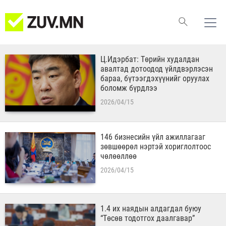
Ц.Идэрбат: Төрийн худалдан
авалтад дотоодод үйлдвэрлэсэн
бараа, бүтээгдэхүүнийг оруулах
боломж бүрдлээ
2026/04/15
​146 бизнесийн үйл ажиллагааг
зөвшөөрөл нэртэй хориглолтоос
чөлөөллөө
2026/04/15
1.4 их наядын алдагдал буюу
“Төсөв тодотгох даалгавар”