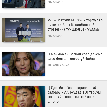
2026/04/13
М-Си-Эс групп БНСУ-ын тэргүүлэгч
дижитал банк КакаоБанктай
стратегийн түншлэл байгууллаа
2026/04/09
Н.Мөнхнасан: Манай хоёр дансыг
одоо болтол нээгээгүй байна
10 цагийн өмнө
Ц.Идэрбат: Газар тариалангийн
салбарын ААН-үүдэд 130 тэрбум
төгрөгийн хөнгөлөлттэй зээл
олгоно