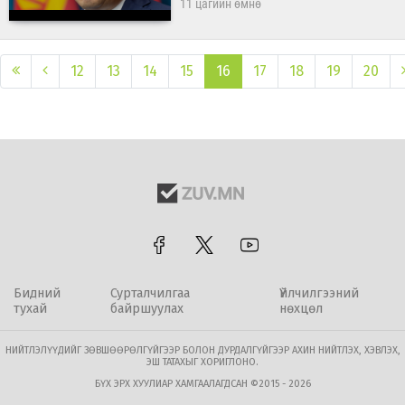
11 цагийн өмнө
12
13
14
15
16
17
18
19
20
Бидний
Сурталчилгаа
Үйлчилгээний
тухай
байршуулах
нөхцөл
НИЙТЛЭЛҮҮДИЙГ ЗӨВШӨӨРӨЛГҮЙГЭЭР БОЛОН ДУРДАЛГҮЙГЭЭР АХИН НИЙТЛЭХ, ХЭВЛЭХ,
ЭШ ТАТАХЫГ ХОРИГЛОНО.
БҮХ ЭРХ ХУУЛИАР ХАМГААЛАГДСАН ©2015 - 2026