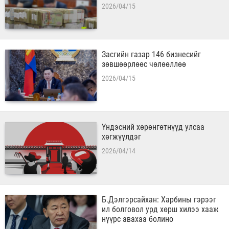
2026/04/15
Засгийн газар 146 бизнесийг
зөвшөөрлөөс чөлөөллөө
2026/04/15
Үндэсний хөрөнгөтнүүд улсаа
хөгжүүлдэг
2026/04/14
Б.Дэлгэрсайхан: Харбины гэрээг
ил болговол урд хөрш хилээ хааж
нүүрс авахаа болино