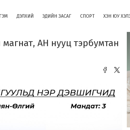
ГЭМ
ДЭЛХИЙ
ЭДИЙН ЗАСАГ
СПОРТ
ХЭН ЮУ ХЭЛ
магнат, АН нууц тэрбумтан