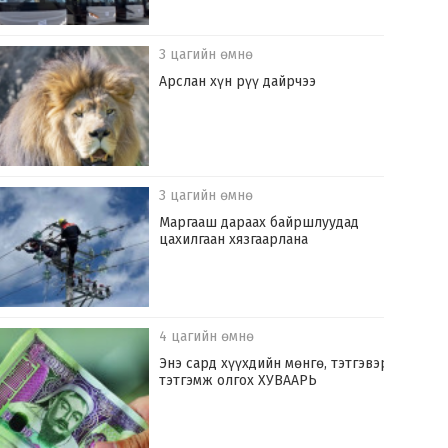
3 цагийн өмнө
Арслан хүн рүү дайрчээ
3 цагийн өмнө
Маргааш дараах байршлуудад
цахилгаан хязгаарлана
4 цагийн өмнө
Энэ сард хүүхдийн мөнгө, тэтгэвэр,
тэтгэмж олгох ХУВААРЬ