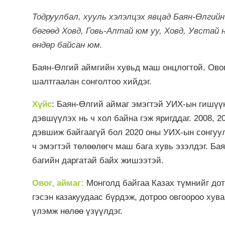
Тодруулбал, хууль хэлэлцэх явцад Баян-Өлгий
бөгөөд Ховд, Говь-Алтай юм уу, Ховд, Увстай
өндөр байсан юм.
Баян-Өлгий аймгийн хувьд маш онцлогтой. Овог,
шалтгаалан сонголтоо хийдэг.
Хүйс
: Баян-Өлгий аймаг эмэгтэй УИХ-ын гишүүн
дэвшүүлэх нь ч хол байна гэж яригддаг. 2008, 2
дэвшиж байгаагүй бол 2020 оны УИХ-ын сонгуул
ч эмэгтэй төлөөлөгч маш бага хувь эзэлдэг. Бая
багийн даргатай байх жишээтэй.
Овог, аймаг:
Монголд байгаа Казах түмнийг дото
гэсэн казакуудаас бүрдэж, дотроо овгоороо хува
үлэмж нөлөө үзүүлдэг.