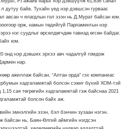
.Мурат, Р.Гажайв нарыг нэр дэвшүүлж 61,636 санал
 л дутуу байв. Тухайн үед нэр дэвшсэн гурваас
л авсан ч ялагдлын гол эзэн нь Д.Мурат байсан юм.
роогоор орж, намын төдийгүй Парламентын нэр
рээ нэг суудлыг өрсөлдөгчдөө тавиад өгсөн байдаг.
байх юм.
20 онд нэр дэвших эрхээ авч чадалгүй гомдож
Дармен нар.
хөөр ажиллаж байсан. “Алтан орда” гэх компаниас
 тэрбумын хадгаламжтай болсон сэжиг бүхий ХОМ-тэй
д 1,15 сая төгрөгийн хадгаламжтай гэж байснаа 2021
адгаламжтай болсон байх аж.
ийн эмнэлгийн эзэн, бэл бэнчин зузаан нэгэн.
эж байсан нь, Баян-Өлгий аймгийн нэгдсэн
бэрхшээлтэй, хөдөлмөрийн чадвар алдалттай