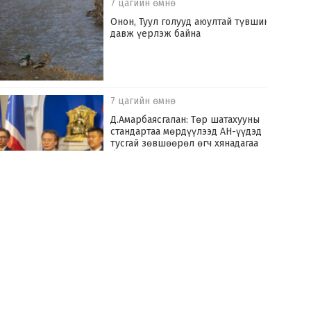
7 цагийн өмнө
Онон, Туул голууд аюултай түвшинг
давж үерлэж байна
7 цагийн өмнө
Д.Амарбаясгалан: Төр шатахууны
стандартаа мөрдүүлээд АН-үүдэд
тусгай зөвшөөрөл өгч хянадагаа
болих хэрэгтэй
9 цагийн өмнө
Улаанбаатар хотыг үерийн аюулаас
хамгаалах “Туул усан цогцолбор”
төслийг хэрэгжүүлнэ
9 цагийн өмнө