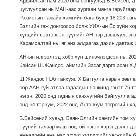
Ардчилсан нам 2020 оны сонгуульд Б.Бейсен, Д
цуглуулсан нь МАН-аас зургаан мянга гаруйгаар
Рахметын Гажайв хамгийн бага буюу 18,203 сана
Бэлгийн гаж донгоосоо болж УИХ-ын Ёс зүйн хо
хүндийг сэвтээсэн түүнийг АН нэр дэвшүүлсэнээ
Харамсалтай нь, яг энэ алдаагаа дахин давтаж 
АН-ын илгээлтэд хоёр хүн шинэчлэгдсэн нь, 20
байсан Ш.Жандос, аймгийн Засаг дарга асан Х.
Ш.Жандос Н.Алтанхуяг, Х.Баттулга нарын зөвлө
өөр ААН-гүй атлаа гадаадын банкинд гэнэт 75
нэгэн. 2020 онд гаднын санхүүгийн байгууллага
онд 64 тэрбум, 2022 онд 75 тэрбум төгрөгийн х
Б.Бейсений хувьд, Баян-Өлгийн хамгийн том хув
Түүний талаар маш ноцтой нэгэн хэрэг дэлгэгд
эмнэлгийн эмч нар эрүүл хүмүүсийг хөгжлийн 