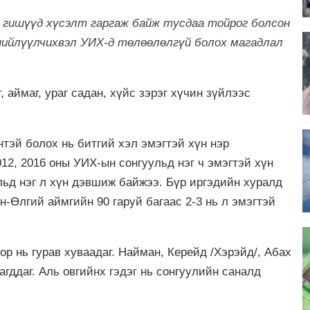
н гишүүд хүсэлт гаргаж байж тусдаа тойрог болсон
 нийлүүлчихвэл УИХ-д төлөөлөлгүй болох магадлал
 аймаг, ураг садан, хүйс зэрэг хүчин зүйлээс
тэй болох нь битгий хэл эмэгтэй хүн нэр
012, 2016 оны УИХ-ын сонгуульд нэг ч эмэгтэй хүн
ьд нэг л хүн дэвшиж байжээ. Бүр иргэдийн хуралд
н-Өлгий аймгийн 90 гаруй багаас 2-3 нь л эмэгтэй
р нь гурав хуваадаг. Найман, Керейд /Хэрэйд/, Абах
агддаг. Аль овгийнх гэдэг нь сонгуулийн саналд