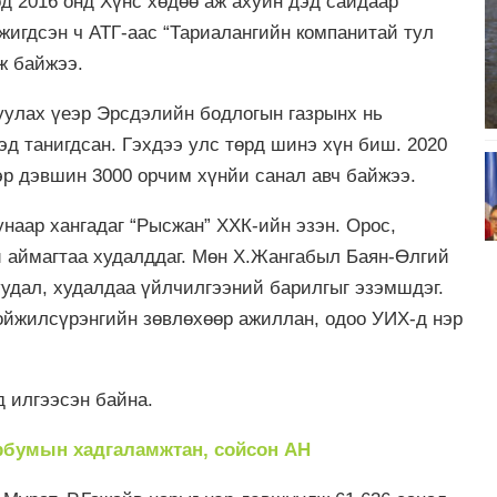
өд 2016 онд Хүнс хөдөө аж ахуйн дэд сайдаар
игдсэн ч АТГ-аас “Тариалангийн компанитай тул
ж байжээ.
уулах үеэр Эрсдэлийн бодлогын газрынх нь
эд танигдсан. Гэхдээ улс төрд шинэ хүн биш. 2020
эр дэвшин 3000 орчим хүнйи санал авч байжээ.
аар хангадаг “Рысжан” ХХК-ийн эзэн. Орос,
й аймагтаа худалддаг. Мөн Х.Жангабыл Баян-Өлгий
уудал, худалдаа үйлчилгээний барилгыг эзэмшдэг.
ойжилсүрэнгийн зөвлөхөөр ажиллан, одоо УИХ-д нэр
 илгээсэн байна.
эрбумын хадгаламжтан, сойсон АН