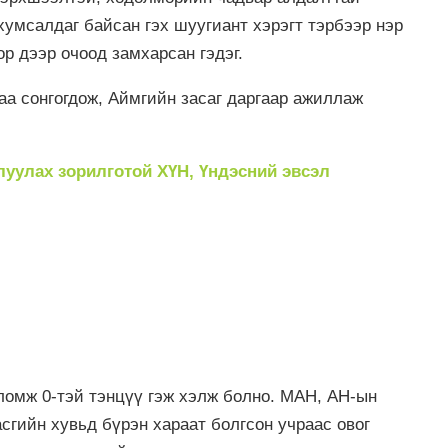
умсалдаг байсан гэх шуугиант хэрэгт тэрбээр нэр
рор дээр очоод замхарсан гэдэг.
а сонгогдож, Аймгийн засаг даргаар ажиллаж
готой ХҮН, Үндэсний эвсэл
ломж 0-тэй тэнцүү гэж хэлж болно. МАН, АН-ын
асгийн хувьд бүрэн хараат болгсон учраас овог