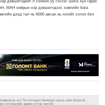
нэр дэвшигчдийг л солино уу гэхээс шинэ хүн гарах
АН, МАН хоёрын нэр дэвшигчдээс хамгийн бага
амгийн дээд тал нь 6000 авсан нь нэгийг хэлэх биз
згаарласан тул ТА сэтгэгдэл бичихдээ хууль зүйн болон ёс
н сэтгэгдэлийг админ устгах эрхтэй.