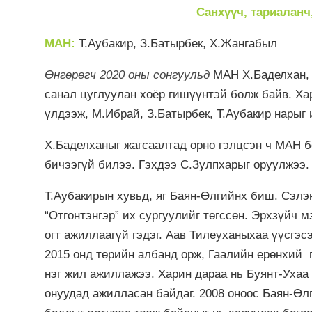
Санхүүч, тариаланч, ша
МАН:
Т.Аубакир, З.Батырбек, Х.Жангабыл
Өнгөрөгч 2020 оны сонгуульд
МАН Х.Баделхан, 
санал цуглуулан хоёр гишүүнтэй болж байв. Ха
үлдээж, М.Ибрай, З.Батырбек, Т.Аубакир нарыг 
Х.Баделханыг жагсаалтад орно гэлцсэн ч МАН б
бичээгүй билээ. Гэхдээ С.Зулпхарыг оруулжээ.
Т.Аубакирын хувьд, яг Баян-Өлгийнх биш. Сэлэ
“Отгонтэнгэр” их сургуулийг төгссөн. Эрхзүйч 
огт ажиллаагүй гэдэг. Аав Тилеуханыхаа үүсгэс
2015 онд төрийн албанд орж, Гаалийн ерөнхий г
нэг жил ажиллажээ. Харин дараа нь Буянт-Ухаа 
онуудад ажилласан байдаг. 2008 оноос Баян-Өл