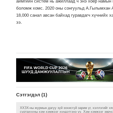
аймгийн систем нь ажиллаад ч энэ хоёр намын 
боломж хомс. 2020 оны сонгуульд А.Гылымхан 
18,000 санал авсан байхад гуравдагч хүчнийх х
ээ.
Сэтгэгдэл (1)
ХХЗХ-ны журмын дагуу зүй зохисгүй зарим үг, хэллэгийг хя
суртахууны хэм хэмжээг хүндэтгэнэ үү. Хэм хэмжээг зөрчсө