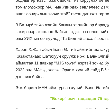
бодлыг эртнээс тээж байсныг нь харуулах бөгө
томилогдохоор МАН-ын Удирдах зөвлөлөөс дэмж
ашиг сонирхлын зөрчилтэй” гэсэн дүгнэлт гарга
З.Батырбек Хөгжлийн банкны хэргийн өр барагд
захирлаар ажиллаж байсан гэдгээрээ олон нийт
оны УИХ-ын сонгуульд "Та бидний эвсэл"-ээс н
Харин Х.Жангабыл Баян-Өлгий аймгийг шатахуун
Казакстанаас шатахуун оруулж ирж, Баян-Өлги
аймагтаа 11 давхар “MJS tower” нэртэй зочид б
2022 онд МАН-д элсэж, Эрчим хүчний сайд Б.Ч
дэвшиж байна.
Эрх баригч МАН ийм гурван хүнийг Баян-Өлгийд
"Бохир" эмч, гадаадад 75 т