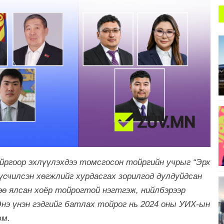
ойргоор эхлүүлэхдээ томсгосон тойргийн учрыг “
Эрх
үсчилсэн хөгжлийг хурдасгах зорилгод дулдуйдсан
хөө ялсан хоёр тойрогтой нэгтгэж, нийлбэрээр
 Энэ үнэн гэдгийг батлах тойрог нь 2024 оны УИХ-ын
юм.