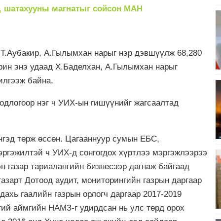
тахууны магнатыг сойсон МАН
Т.Аубакир, А.Гылымхан нарыг нэр дэвшүүлж 68,280
рин энэ удаад Х.Баделхан, А.Гылымхан нарыг
илгээж байна.
одлогоор нэг ч УИХ-ын гишүүнийг жагсаалтад
нгэд төрж өссөн. Цагааннуур сумын ЕБС,
мэргэжилтэй ч УИХ-д сонгогдох хүртлээ мэргэжлээрээ
эн газар тариалангийн бизнесээр дагнаж байгаад
азарт Дотоод аудит, мониторингийн газрын даргаар
дахь гаалийн газрын орлогч даргаар 2017-2019
гий аймгийн НАМЗ-г удирдсан нь улс төрд орох