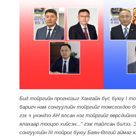
Бид тойргийн прогнозыг Хангайн бүс буюу
I т
баригч нам сонгуулийн тойргийг томсгохдоо б
гэх ч үнэндээ АН ялсан нэг тойргийг өөрсдийн
ялахаар тооцоо хийсэн...” гэж тайлсан билээ.
сонгуулийн
III
тойрог буюу Баян-Өлгий аймаг 