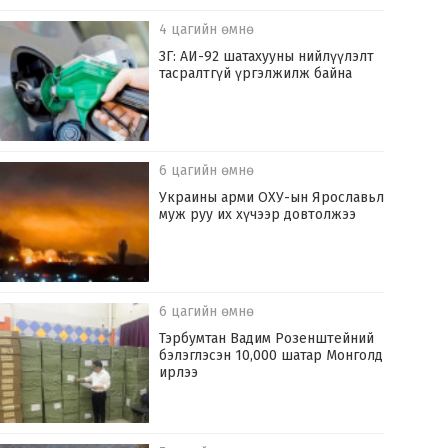
4 цагийн өмнө
ЗГ: АИ-92 шатахууны нийлүүлэлт
тасралтгүй үргэлжилж байна
6 цагийн өмнө
Украины арми ОХУ-ын Ярославьл
муж руу их хүчээр довтолжээ
6 цагийн өмнө
Тэрбумтан Вадим Розенштейний
бэлэглэсэн 10,000 шатар Монголд
ирлээ