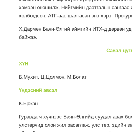
хэмээн оношилж, Нийгмийн даатгалын сангаас х
холбогдсон. АТГ-аас шалгасан энэ хэрэг Проку
Х.Дармен Баян-Өлгий аймгийн ИТХ-д дөрвөн уда
байжээ.
Санал цуглуулах зорил
ХҮН
Б.Мухит, Ц.Цолмон, М.Болат
Үндэсний эвсэл
К.Ержан
Гуравдагч хүчнээс Баян-Өлгийд суудал авах бо
улстөрчид олон жил засаглаж, улс төр, эдийн з