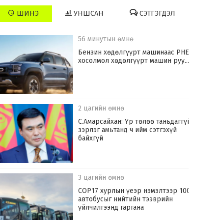
ШИНЭ
УНШСАН
СЭТГЭГДЭЛ
56 минутын өмнө
​Бензин хөдөлгүүрт машинаас PHEV
хосолмол хөдөлгүүрт машин руу...
2 цагийн өмнө
С.Амарсайхан: Үр төлөө таньдаггүй
зэрлэг амьтанд ч ийм сэтгэхүй
байхгүй
3 цагийн өмнө
COP17 хурлын үеэр нэмэлтээр 100
автобусыг нийтийн тээврийн
үйлчилгээнд гаргана