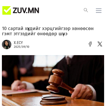
10 сартай хүүхдийг хэрцгийгээр хөнөөсөн
гэмт этгээдийг өнөөдөр шүүнэ
Х.ЕСҮ
2025/09/10