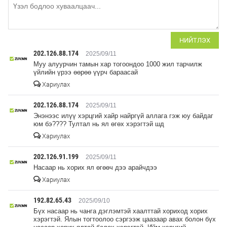
НИЙТЛЭХ
202.126.88.174
2025/09/11
Муу алуурчин тамын хар тогоондоо 1000 жил тарчилж
үйлийн үрээ өөрөө үүрч бараасай
Хариулах
202.126.88.174
2025/09/11
Энэнээс илүү хэрцгий хайр найргүй аллага гэж юу байдаг
юм бэ???? Тултал нь ял өгөх хэрэгтэй шд
Хариулах
202.126.91.199
2025/09/11
Насаар нь хорих ял өгөөч дээ арайчдээ
Хариулах
192.82.65.43
2025/09/10
Бүх насаар нь чанга дэглэмтэй хаалттай хориход хорих
хэрэгтэй. Ялын тогтоолоо сэргээж цаазаар авах болон бүх