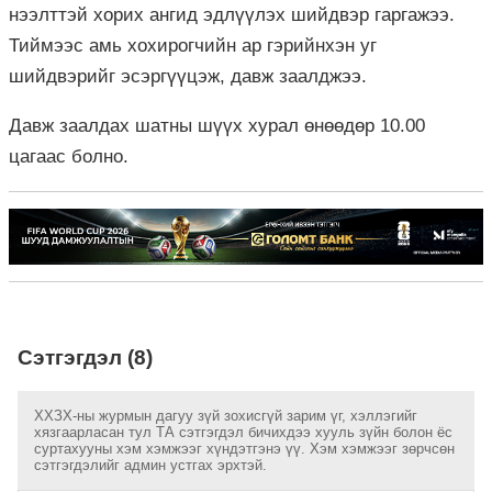
нээлттэй хорих ангид эдлүүлэх шийдвэр гаргажээ.
Тиймээс амь хохирогчийн ар гэрийнхэн уг
шийдвэрийг эсэргүүцэж, давж заалджээ.
Давж заалдах шатны шүүх хурал өнөөдөр 10.00
цагаас болно.
Сэтгэгдэл (8)
ХХЗХ-ны журмын дагуу зүй зохисгүй зарим үг, хэллэгийг
хязгаарласан тул ТА сэтгэгдэл бичихдээ хууль зүйн болон ёс
суртахууны хэм хэмжээг хүндэтгэнэ үү. Хэм хэмжээг зөрчсөн
сэтгэгдэлийг админ устгах эрхтэй.