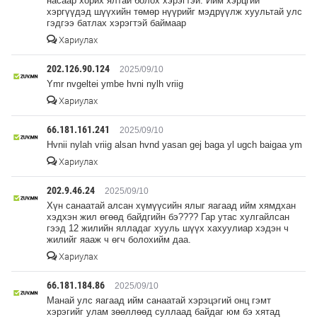
насаар хорих ялтай болох хэрэгтэй. Ийм хэрцгий
хэргүүдэд шүүхийн төмөр нүүрийг мэдрүүлж хуультай улс
гэдгээ батлах хэрэгтэй баймаар
Хариулах
202.126.90.124
2025/09/10
Ymr nvgeltei ymbe hvni nylh vriig
Хариулах
66.181.161.241
2025/09/10
Hvnii nylah vriig alsan hvnd yasan gej baga yl ugch baigaa ym
Хариулах
202.9.46.24
2025/09/10
Хүн санаатай алсан хүмүүсийн ялыг яагаад ийм хямдхан
хэдхэн жил өгөөд байдгийн бэ???? Гар утас хулгайлсан
гээд 12 жилийн ялладаг хууль шүүх хахуулиар хэдэн ч
жилийг яааж ч өгч болохийм даа.
Хариулах
66.181.184.86
2025/09/10
Манай улс яагаад ийм санаатай хэрэцэгий онц гэмт
хэрэгийг улам зөөллөөд суллаад байдаг юм бэ хятад