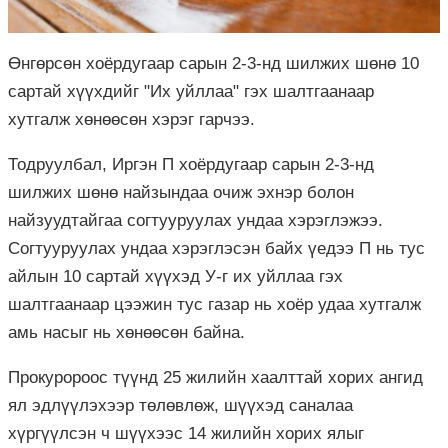
Өнгөрсөн хоёрдугаар сарын 2-3-нд шилжих шөнө 10
сартай хүүхдийг "Их уйллаа" гэх шалтгаанаар
хутгалж хөнөөсөн хэрэг гарчээ.
Тодруулбал, Иргэн П хоёрдугаар сарын 2-3-нд
шилжих шөнө найзындаа очиж эхнэр болон
найзуудтайгаа согтууруулах ундаа хэрэглэжээ.
Согтууруулах ундаа хэрэглэсэн байх үедээ П нь тус
айлын 10 сартай хүүхэд У-г их уйллаа гэх
шалтгаанаар цээжин тус газар нь хоёр удаа хутгалж
амь насыг нь хөнөөсөн байна.
Прокуророос түүнд 25 жилийн хаалттай хорих ангид
ял эдлүүлэхээр төлөвлөж, шүүхэд саналаа
хүргүүлсэн ч шүүхээс 14 жилийн хорих ялыг