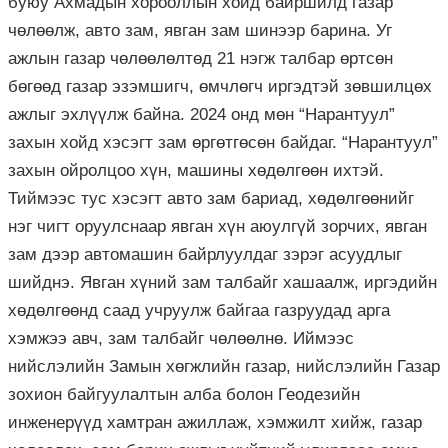
буюу Ахмадын хорооллын хойд байршилд газар
чөлөөлж, авто зам, явган зам шинээр барина. Уг
ажлын газар чөлөөлөлтөд 21 нэгж талбар өртсөн
бөгөөд газар эзэмшигч, өмчлөгч иргэдтэй зөвшилцөх
ажлыг эхлүүлж байна. 2024 онд мөн “Нарантуул”
захын хойд хэсэгт зам өргөтгөсөн байдаг. “Нарантуул”
захын ойролцоо хүн, машины хөдөлгөөн ихтэй.
Тиймээс тус хэсэгт авто зам бариад, хөдөлгөөнийг
нэг чигт оруулснаар явган хүн аюулгүй зорчих, явган
зам дээр автомашин байрлуулдаг зэрэг асуудлыг
шийднэ. Явган хүний зам талбайг хашаалж, иргэдийн
хөдөлгөөнд саад учруулж байгаа газруудад арга
хэмжээ авч, зам талбайг чөлөөлнө. Иймээс
нийслэлийн Замын хөгжлийн газар, нийслэлийн Газар
зохион байгуулалтын алба болон Геодезийн
инженерүүд хамтран ажиллаж, хэмжилт хийж, газар