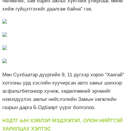
чөлөөлөх, зам барих ажлыг хүйтний улирлаас өмнө
хийж гүйцэтгэхийг даалгаж байна” гэв.
Мөн Сүхбаатар дүүргийн 9, 11 дүгээр хороо “Хангай”
хотхоны урд хэсгийн хуучирсан авто замыг шинээр
асфальтбетоноор хучиж, хөдөлгөөний эрчмийг
нэмэгдүүлэх ажлыг нийслэлийн Замын хөгжлийн
газрын дарга Б.Одбаярт үүрэг болголоо.
НЗДТГ-ЫН ХЭВЛЭЛ МЭДЭЭЛЭЛ, ОЛОН НИЙТТЭЙ
ХАРИЛЦАХ ХЭЛТЭС