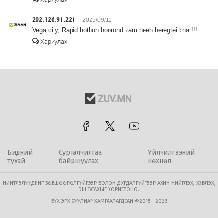
202.126.91.221
2025/09/11
Vega city, Rapid hothon hoorond zam neeh heregtei bna !!!
Хариулах
Бидний
Сурталчилгаа
Үйлчилгээний
тухай
байршуулах
нөхцөл
НИЙТЛЭЛҮҮДИЙГ ЗӨВШӨӨРӨЛГҮЙГЭЭР БОЛОН ДУРДАЛГҮЙГЭЭР АХИН НИЙТЛЭХ, ХЭВЛЭХ,
ЭШ ТАТАХЫГ ХОРИГЛОНО.
БҮХ ЭРХ ХУУЛИАР ХАМГААЛАГДСАН ©2015 - 2026