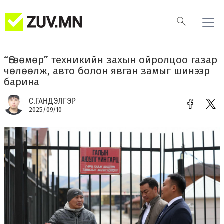
“Өгөөмөр” техникийн захын ойролцоо газар
чөлөөлж, авто болон явган замыг шинээр
барина
С.ГАНДЭЛГЭР
2025/09/10