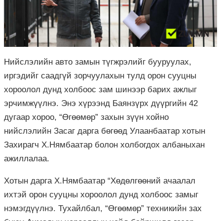
Нийслэлийн авто замын түгжрэлийг бууруулах,
иргэдийг саадгүй зорчуулахын тулд орон сууцны
хороолол дунд холбоос зам шинээр барих ажлыг
эрчимжүүлнэ. Энэ хүрээнд Баянзүрх дүүргийн 42
дугаар хороо, “Өгөөмөр” захын зүүн хойно
нийслэлийн Засаг дарга бөгөөд Улаанбаатар хотын
Захирагч Х.Нямбаатар болон холбогдох албаныхан
ажиллалаа.
Хотын дарга Х.Нямбаатар “Хөдөлгөөний ачаалал
ихтэй орон сууцны хороолол дунд холбоос замыг
нэмэгдүүлнэ. Тухайлбал, “Өгөөмөр” техникийн зах