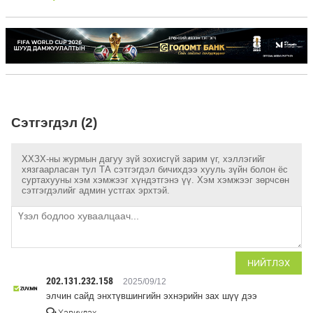
Сэтгэгдэл (2)
ХХЗХ-ны журмын дагуу зүй зохисгүй зарим үг, хэллэгийг
хязгаарласан тул ТА сэтгэгдэл бичихдээ хууль зүйн болон ёс
суртахууны хэм хэмжээг хүндэтгэнэ үү. Хэм хэмжээг зөрчсөн
сэтгэгдэлийг админ устгах эрхтэй.
НИЙТЛЭХ
202.131.232.158
2025/09/12
элчин сайд энхтүвшингийн эхнэрийн зах шүү дээ
Хариулах