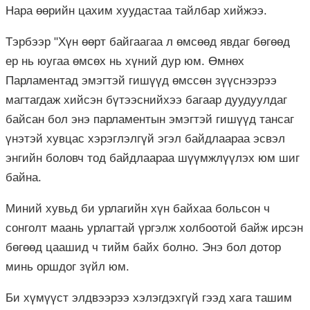
Нара
өөрийн цахим хуудастаа тайлбар хийжээ.
Тэрбээр "Хүн өөрт байгаагаа л өмсөөд явдаг бөгөөд
ер нь юугаа өмсөх нь хүний дур юм. Өмнөх
Парламентад эмэгтэй гишүүд өмссөн зүүснээрээ
магтагдаж хийсэн бүтээснийхээ багаар дуудуулдаг
байсан бол энэ парламентын эмэгтэй гишүүд тансаг
үнэтэй хувцас хэрэглэлгүй эгэл байдлаараа эсвэл
энгийн боловч тод байдлаараа шүүмжлүүлэх юм шиг
байна.
Миний хувьд би урлагийн хүн байхаа больсон ч
сонголт маань урлагтай үргэлж холбоотой байж ирсэн
бөгөөд цаашид ч тийм байх болно. Энэ бол дотор
минь оршдог зүйл юм.
Би хүмүүст элдвээрээ хэлэгдэхгүй гээд хага ташим