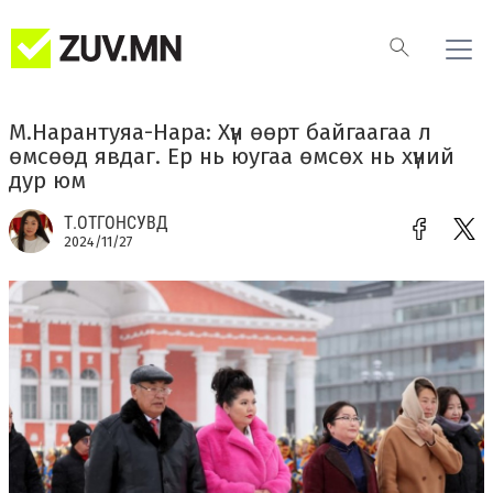
М.Нарантуяа-Нара: Хүн өөрт байгаагаа л
өмсөөд явдаг. Ер нь юугаа өмсөх нь хүний
дур юм
Т.ОТГОНСУВД
2024/11/27