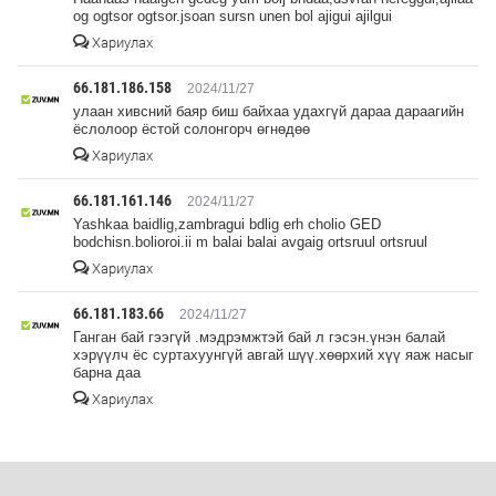
og ogtsor ogtsor.jsoan sursn unen bol ajigui ajilgui
Хариулах
66.181.186.158
2024/11/27
улаан хивсний баяр биш байхаа удахгүй дараа дараагийн
ёслолоор ёстой солонгорч өгнөдөө
Хариулах
66.181.161.146
2024/11/27
Yashkaa baidlig,zambragui bdlig erh cholio GED
bodchisn.bolioroi.ii m balai balai avgaig ortsruul ortsruul
Хариулах
66.181.183.66
2024/11/27
Ганган бай гээгүй .мэдрэмжтэй бай л гэсэн.үнэн балай
хэрүүлч ёс суртахуунгүй авгай шүү.хөөрхий хүү яаж насыг
барна даа
Хариулах