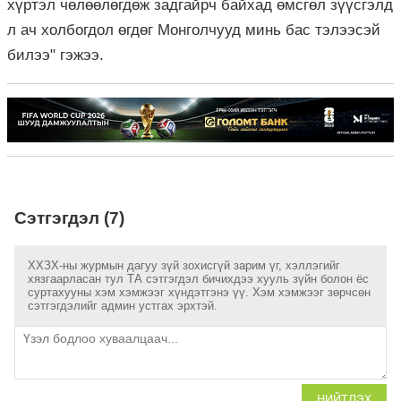
хүртэл чөлөөлөгдөж задгайрч байхад өмсгөл зүүсгэлд
л ач холбогдол өгдөг Монголчууд минь бас тэлээсэй
билээ" гэжээ.
Сэтгэгдэл (7)
ХХЗХ-ны журмын дагуу зүй зохисгүй зарим үг, хэллэгийг
хязгаарласан тул ТА сэтгэгдэл бичихдээ хууль зүйн болон ёс
суртахууны хэм хэмжээг хүндэтгэнэ үү. Хэм хэмжээг зөрчсөн
сэтгэгдэлийг админ устгах эрхтэй.
НИЙТЛЭХ