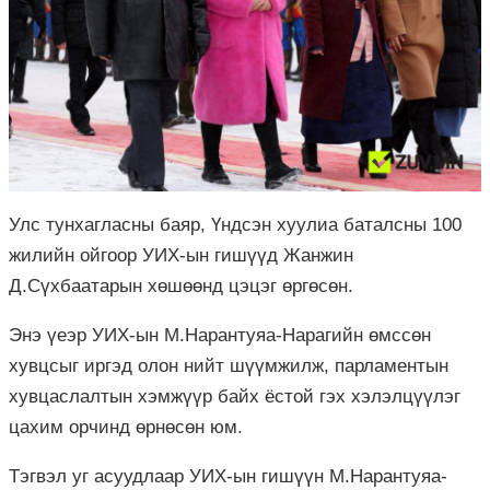
Улс тунхагласны баяр, Үндсэн хуулиа
баталсны
100
жилийн ойгоор УИХ-ын гишүүд Жанжин
Д.Сүхбаатарын хөшөөнд цэцэг өргөсөн.
Энэ үеэр УИХ-ын М.
Нарантуяа-Нарагийн
өмссөн
хувцсыг иргэд олон нийт шүүмжилж,
парламентын
хувцаслалтын хэмжүүр байх ёстой гэх хэлэлцүүлэг
цахим орчинд өрнөсөн юм.
Тэгвэл уг асуудлаар УИХ-ын гишүүн М.
Нарантуяа-