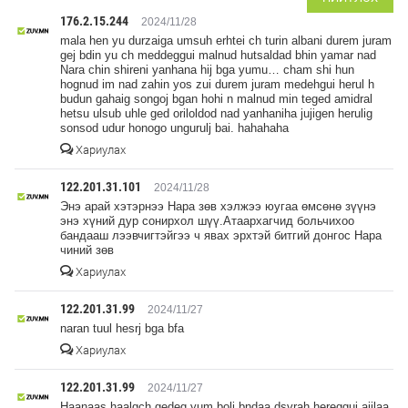
176.2.15.244
2024/11/28
mala hen yu durzaiga umsuh erhtei ch turin albani durem juram
gej bdin yu ch meddeggui malnud hutsaldad bhin yamar nad
Nara chin shireni yanhana hij bga yumu… cham shi hun
hognud im nad zahin yos zui durem juram medehgui herul h
budun gahaig songoj bgan hohi n malnud min teged amidral
hetsu ulsub uhle ged oriloldod nad yanhaniha jujigen herulig
sonsod udur honogo ungurulj bai. hahahaha
Хариулах
122.201.31.101
2024/11/28
Энэ арай хэтэрнээ Нара зөв хэлжээ юугаа өмсөнө зүүнэ
энэ хүний дур сонирхол шүү.Атаархагчид больчихоо
бандааш лээвчигтэйгээ ч явах эрхтэй битгий донгос Нара
чиний зөв
Хариулах
122.201.31.99
2024/11/27
naran tuul hesrj bga bfa
Хариулах
122.201.31.99
2024/11/27
Haanaas haalgch gedeg yum bolj bndaa,dsvrah hereggui,ajilaa