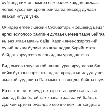
хүйтэнд нимгэн нөмгөн явж өвдөж хавдаж ажлаас
чөлөө хүссэний оронд байгаагаа өмсөөд дулаан
явахыг илүүд үзнэ.
Өчигдөр өглөө Жанжин Сүхбаатарын хөшөөнд цэцэг
өргөх ёслолоор хамгийн дулаан бөгөөд таарч байгаа
нь энэ ягаан маань байв. Харин өнөөх жиргээний
хүний алхам бүрийг мөшгөж алдаа бүрийг отож
байдаг хэрүүлээр өлсөгчид ам уралдаж гэнэ.
Бид өмссөн зүүсэн гоё ганган, уран яруугаараа биш
хийж бүтээснээрээ хэлэгдэж, яригдахыг илүүд үздэг
эмэгтэйчүүд шинэ Парламентын онцлог байгаа шүү.
Ер нь тэгээд гишүүд гэхээрээ тасарчихсан ганган
амьтад байх ёстой гэж хаана ч заагаагүй байгаа.
Дэлхий ертөнц бүхэлдээ өөрчлөгдөж чиг хандлага