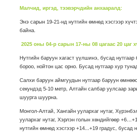
Малчид, иргэд, тээвэрчдийн анхааралд:
Энэ сарын 19-21-нд нутгийн өмнөд хэсгээр хүч
байна.
2025 оны 04-р сарын 17-ны 08 цагаас 20 цаг 
Нутгийн баруун хагаст үүлшинэ, бусад нутгаар 
бороо, нойтон цас орно. Бусад нутгаар хур туна
Салхи баруун аймгуудын нутгаар баруун өмнөөс
секундэд 5-10 метр, Алтайн салбар уулсаар за
шуурга шуурна.
Монгол-Алтай, Хангайн уулархаг нутаг, Хүрэнб
уулархаг нутаг, Хэрлэн голын хөндийгөөр +6…+1
нутгийн өмнөд хэсгээр +14...+19 градус, бусад н