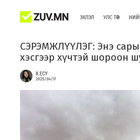
ЭХЛЭЛ
УЛС ТӨР
НИЙ
СЭРЭМЖЛҮҮЛЭГ: Энэ сарын
хэсгээр хүчтэй шороон ш
Х.ЕСҮ
2025/04/17