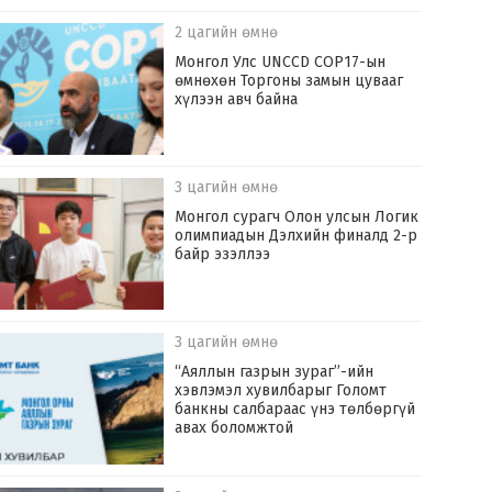
2 цагийн өмнө
Монгол Улс UNCCD COP17-ын
өмнөхөн Торгоны замын цувааг
хүлээн авч байна
3 цагийн өмнө
Монгол сурагч Олон улсын Логик
олимпиадын Дэлхийн финалд 2-р
байр эзэллээ
3 цагийн өмнө
“Аяллын газрын зураг”-ийн
хэвлэмэл хувилбарыг Голомт
банкны салбараас үнэ төлбөргүй
авах боломжтой