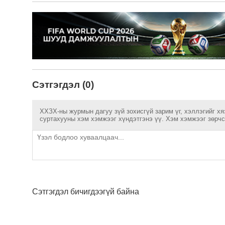
Сэтгэгдэл (0)
ХХЗХ-ны журмын дагуу зүй зохисгүй зарим үг, хэллэгийг хя
суртахууны хэм хэмжээг хүндэтгэнэ үү. Хэм хэмжээг зөрчсө
Сэтгэгдэл бичигдээгүй байна