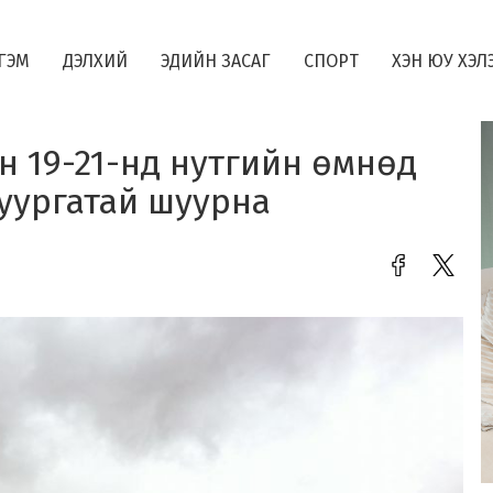
ГЭМ
ДЭЛХИЙ
ЭДИЙН ЗАСАГ
СПОРТ
ХЭН ЮУ ХЭЛ
 19-21-нд нутгийн өмнөд
уургатай шуурна