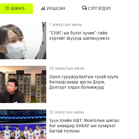
ШИНЭ
УНШСАН
СЭТГЭГДЭЛ
7 минутын өмнө
“СУИС-ын бүлэг хүчин”-гийн
хэргийг Шүүхэд шилжүүлжээ
26 минутын өмнө
Орон сууцжуулалтын тухай хууль
батлагдсанаар иргэн Дорж,
Долгорт олдох боломжууд
32 минутын өмнө
Зүүн Азийн АШТ: Монголын шигшээ
баг өнөөдөр БНХАУ-ын хүчирхэг
багтай тоглоно