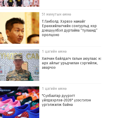
51 минутын өмнө
Т.Ганболд: Хэрвээ намайг
Ерөнхийлөгчийн сонгуульд нэр
дэвшүүлбэл дуртайяа “тулаанд”
оролцоно
1 цагийн өмнө
Хилчин байлдагч галын аюулаас нэг
өрх айлыг урьдчилан сэргийлж,
аварчээ
1 цагийн өмнө
"Сүхбаатар дүүрэгт
үйлдвэрлэв-2026" үзэсгэлэн
үргэлжилж байна