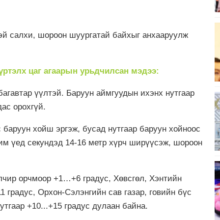
тэй салхи, шороон шуургатай байхыг анхааруулж
хүртэлх
цаг агаарын урьдчилсан мэдээ:
багавтар үүлтэй. Баруун аймгуудын ихэнх нутгаар
дас орохгүй.
 баруун хойш эргэж, бусад нутгаар баруун хойноос
рим үед секундэд 14-16 метр хүрч ширүүсэж, шороон
элчир орчмоор +1…+6 градус, Хөвсгөл, Хэнтийн
1 градус, Орхон-Сэлэнгийн сав газар, говийн бүс
утгаар +10...+15 градус дулаан байна.