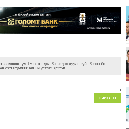
згаарласан тул ТА сэтгэгдэл бичихдээ хууль зүйн болон ёс
н сэтгэгдэлийг админ устгах эрхтэй.
НИЙТЛЭХ