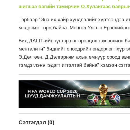
шигшээ багийн тамирчин О.Хулангаас баярын 
Тэрбээр “Энэ их хайр хүндлэлийг хүртсэндээ ит
мэдрэмж төрж байна. Монгол Улсын Ерөнхийлөгч
Бид ДАШТ-ийг зүгээр нэг оролцох гэж зохион ба
менталити” биднийг өнөөдрийн өндөрлөгт хүргэ
Э.Дөлгөөн, Д.Дэлгэрням ахын өмнүүр ороод авч
тэмдэглэнэ гэдэгт итгэлтэй байна” хэмээн сэтг
Сэтгэгдэл (0)