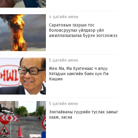
4 цагийн өмнө
Саратовын газрын тос
боловсруулах үйлдвэр үйл
ажиллагаагаагаа бүрэн зогсоожээ
5 цагийн өмнө
Жек Ма, Ма Хуатенаас ч илүү:
Хятадын хамгийн баян хүн Ли
Кашин
5 цагийн өмнө
Энхтайваны гүүрийн туслах замыг
хааж, засна