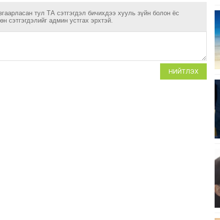
згаарласан тул ТА сэтгэгдэл бичихдээ хууль зүйн болон ёс
н сэтгэгдэлийг админ устгах эрхтэй.
НИЙТЛЭХ