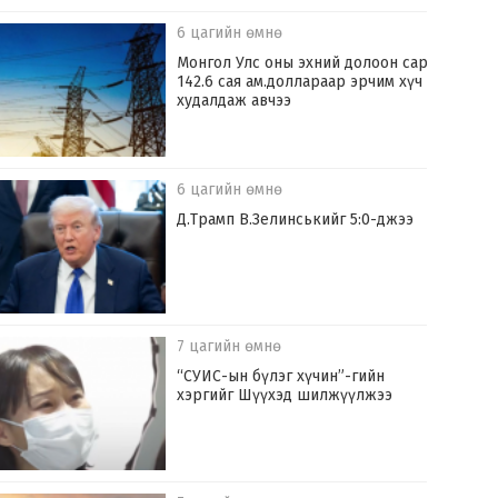
6 цагийн өмнө
Монгол Улс оны эхний долоон сард
142.6 сая ам.доллараар эрчим хүч
худалдаж авчээ
6 цагийн өмнө
Д.Трамп В.Зелинськийг 5:0-джээ
7 цагийн өмнө
“СУИС-ын бүлэг хүчин”-гийн
хэргийг Шүүхэд шилжүүлжээ