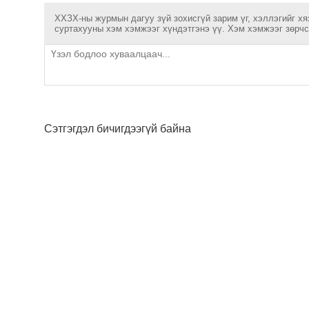
ХХЗХ-ны журмын дагуу зүй зохисгүй зарим үг, хэллэгийг хя
суртахууны хэм хэмжээг хүндэтгэнэ үү. Хэм хэмжээг зөрчсө
Сэтгэгдэл бичигдээгүй байна