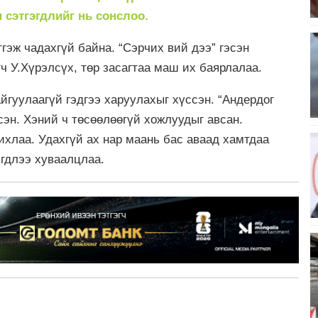
сэтгэгдлийг нь сонслоо.
гэж чадахгүй байна. “Сэрчих вий дээ” гэсэн
 У.Хүрэлсүх, төр засагтаа маш их баярлалаа.
йгуулаагүй гэдгээ харуулахыг хүссэн. “Андердог
сэн. Хэний ч төсөөлөөгүй хожлуудыг авсан.
ихлаа. Удахгүй ах нар маань бас аваад хамтдаа
эгдлээ хуваалцлаа.