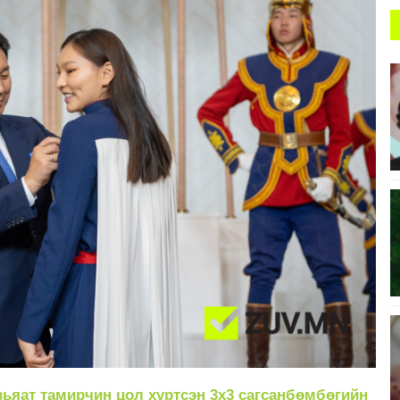
ьяат тамирчин цол хүртсэн 3х3 сагсанбөмбөгийн