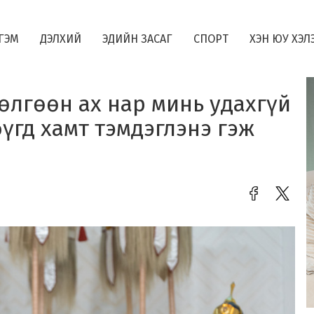
ГЭМ
ДЭЛХИЙ
ЭДИЙН ЗАСАГ
СПОРТ
ХЭН ЮУ ХЭЛ
Дөлгөөн ах нар минь удахгүй
үгд хамт тэмдэглэнэ гэж