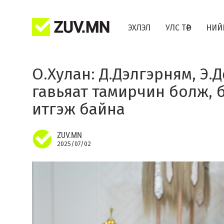
ЭХЛЭЛ
УЛС ТӨР
НИЙ
О.Хулан: Д.Дэлгэрням, Э.
гавьяат тамирчин болж, б
итгэж байна
ZUV.MN
2025/07/02