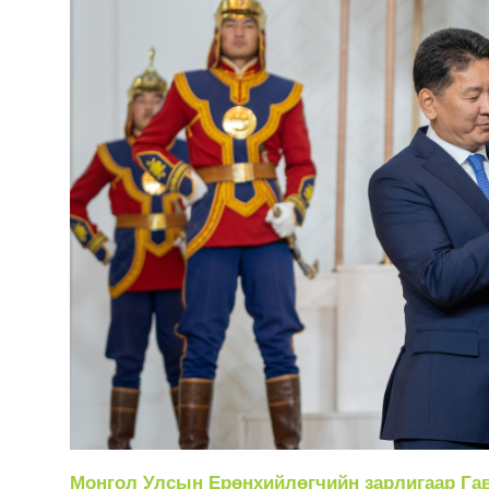
Монгол Улсын Ерөнхийлөгчийн зарлигаар Гав