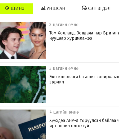
ШИНЭ
УНШСАН
СЭТГЭГДЭЛ
3 цагийн өмнө
Том Холланд, Зендаяа нар Британид
нууцаар хуримлажээ
3 цагийн өмнө
Эко инноваци ба ашиг сонирхлын
зөрчил
4 цагийн өмнө
Хүүхдээ АНУ-д төрүүлсэн байлаа ч
иргэншил олгохгүй