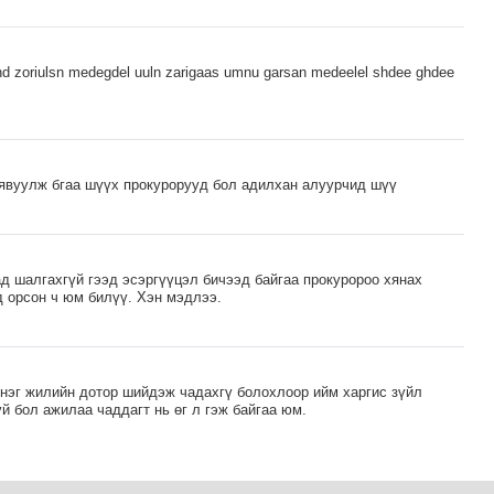
vnd zoriulsn medegdel uuln zarigaas umnu garsan medeelel shdee ghdee
 явуулж бгаа шүүх прокурорууд бол адилхан алуурчид шүү
д шалгахгүй гээд эсэргүүцэл бичээд байгаа прокуророо хянах
д орсон ч юм билүү. Хэн мэдлээ.
 нэг жилийн дотор шийдэж чадахгү болохлоор ийм харгис зүйл
й бол ажилаа чаддагт нь өг л гэж байгаа юм.