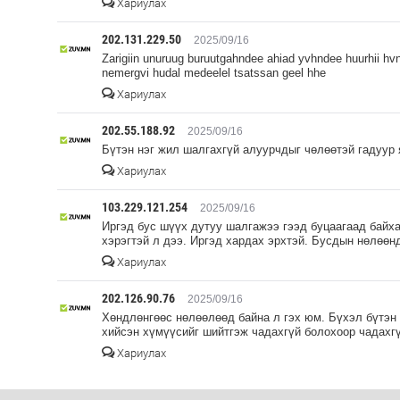
Хариулах
202.131.229.50
2025/09/16
Zarigiin unuruug buruutgahndee ahiad yvhndee huurhii h
nemergvi hudal medeelel tsatssan geel hhe
Хариулах
202.55.188.92
2025/09/16
Бүтэн нэг жил шалгахгүй алуурчдыг чөлөөтэй гадуур
Хариулах
103.229.121.254
2025/09/16
Иргэд бус шүүх дутуу шалгажээ гээд буцаагаад байха
хэрэгтэй л дээ. Иргэд хардах эрхтэй. Бусдын нөлөөн
Хариулах
202.126.90.76
2025/09/16
Хөндлөнгөөс нөлөөлөөд байна л гэх юм. Бүхэл бүтэн
хийсэн хүмүүсийг шийтгэж чадахгүй болохоор чадахгү
Хариулах