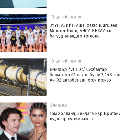
13 цагийн өмнө
ЗҮҮН АЗИЙН АШТ: Хагас шигшээд
Монгол-Япон, БНСУ-БНХАУ-ын
багууд өнөөдөр тоглоно
13 цагийн өмнө
Өчигдөр /VIII.07/ Сүхбаатар
боомтоор 61 вагон буюу 3,448 тонн
Аи-92 автобензин орж иржээ
Өчигдөр
Том Холланд, Зендаяа нар Британид
нууцаар хуримлажээ