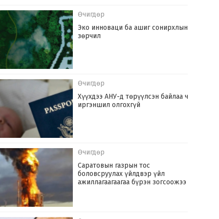
Өчигдөр
Эко инноваци ба ашиг сонирхлын
зөрчил
Өчигдөр
Хүүхдээ АНУ-д төрүүлсэн байлаа ч
иргэншил олгохгүй
Өчигдөр
Саратовын газрын тос
боловсруулах үйлдвэр үйл
ажиллагаагаагаа бүрэн зогсоожээ