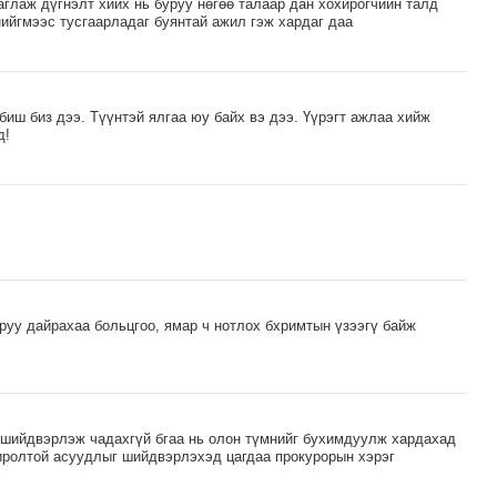
аглаж дүгнэлт хийх нь буруу нөгөө талаар дан хохирогчийн талд
ийгмээс тусгаарладаг буянтай ажил гэж хардаг даа
биш биз дээ. Түүнтэй ялгаа юу байх вэ дээ. Үүрэгт ажлаа хийж
д!
руу дайрахаа больцгоо, ямар ч нотлох бхримтын үзээгү байж
 шийдвэрлэж чадахгүй бгаа нь олон түмнийг бухимдуулж хардахад
сиролтой асуудлыг шийдвэрлэхэд цагдаа прокурорын хэрэг