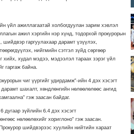
ийн үйл ажиллагаатай холбогдуулан зарим хэвлэл
ллагын ажил хэргийн нэр хүнд, тодорхой прокурорын
, шийдвэр гаргуулахаар дарамт үзүүлэх,
төөрөгдүүлэх, нийгмийн сэтгэл зүйд сөргөөр
г хийх, худал мэдээ, мэдээлэл тараах зэрэг үйл
г гаргаж байна.
курорын чиг үүргийг удирдамж”-ийн 4 дэх хэсэгт
, дарамт шахалт, хөндлөнгийн нөлөөлөлөөс ангид
хамгаална” гэж заасан байдаг.
6 дугаар зүйлийн 6.4 дэх хэсэгт
нгөөс нөлөөлөхийг хориглоно” гэж заасан.
 “Прокурор шийдвэрээс хуулийн нийтийн хараат