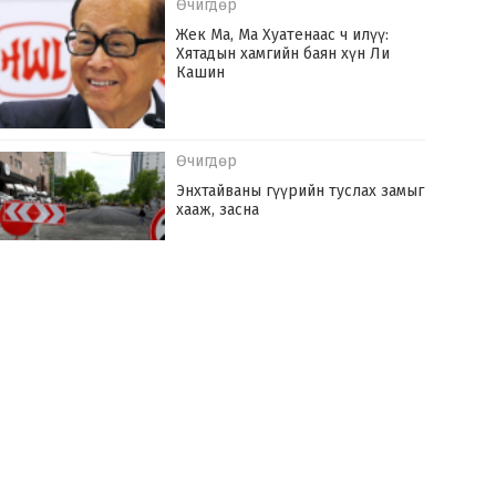
Өчигдөр
Жек Ма, Ма Хуатенаас ч илүү:
Хятадын хамгийн баян хүн Ли
Кашин
Өчигдөр
Энхтайваны гүүрийн туслах замыг
хааж, засна
Өчигдөр
Монгол Улс оны эхний долоон сард
142.6 сая ам.доллараар эрчим хүч
худалдаж авчээ
Өчигдөр