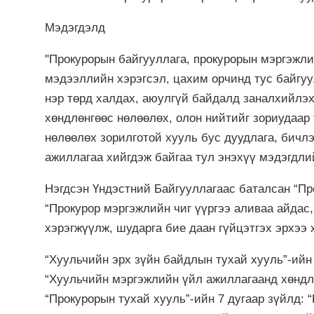
Мэдэгдэлд
"Прокурорын байгууллага, прокурорын мэргэжл
мэдээллийн хэрэгсэл, цахим орчинд тус байгуу
нэр төрд халдах, аюулгүй байдалд заналхийлэх
хөндлөнгөөс нөлөөлөх, олон нийтийг зориудаар 
нөлөөлөх зорилготой хууль бус дуудлага, бичлэ
ажиллагаа хийгдэж байгаа тул энэхүү мэдэгдлий
Нэгдсэн Үндэстний Байгууллагаас баталсан “Про
“Прокурор мэргэжлийн чиг үүргээ аливаа айдас
хэрэгжүүлж, шударга бие даан гүйцэтгэх эрхээ 
“Хуульчийн эрх зүйн байдлын тухай хууль”-ийн 
“Хуульчийн мэргэжлийн үйл ажиллагаанд хөндлө
“Прокурорын тухай хууль”-ийн 7 дугаар зүйлд: