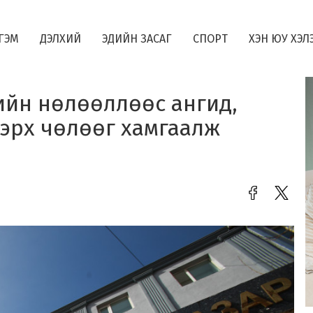
ГЭМ
ДЭЛХИЙ
ЭДИЙН ЗАСАГ
СПОРТ
ХЭН ЮУ ХЭЛ
ийн нөлөөллөөс ангид,
 эрх чөлөөг хамгаалж