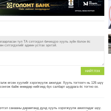
згаарласан тул ТА сэтгэгдэл бичихдээ хууль зүйн болон ёс
н сэтгэгдэлийг админ устгах эрхтэй.
НИЙТЛЭХ
талж өгсөн хуулийг хэрэгжүүлж ажилдаг. Хууль тогтоогч нь 126 шүү
сонгож байж өнөөдөр нийгэмд бүх салбарт шудрага ёс тогтно оо.
сэтгэл санааны дарамтанд дунд хууль хэрэгжүүлж ажилладаг шүү.