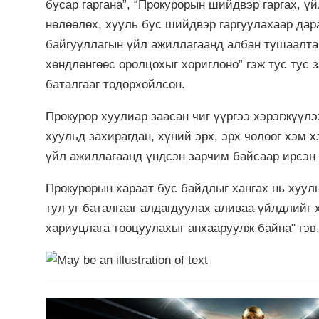
бусар гаргана”, “Прокурорын шийдвэр гаргах, ү
нөлөөлөх, хууль бус шийдвэр гаргуулахаар дар
байгууллагын үйл ажиллагаанд албан тушаалтан
хөндлөнгөөс оролцохыг хориглоно” гэж тус тус 
баталгааг тодорхойлсон.
Прокурор хуулиар заасан чиг үүргээ хэрэгжүүлэ
хуульд захирагдан, хүний эрх, эрх чөлөөг хэм
үйл ажиллагаанд үндсэн зарчим байсаар ирсэн 
Прокурорын хараат бус байдлыг хангах нь хуул
тул уг баталгааг алдагдуулах аливаа үйлдлийг 
хариуцлага тооцуулахыг анхааруулж байна" гэв