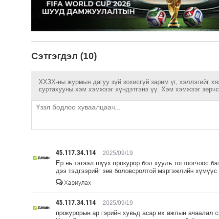
Сэтгэгдэл (10)
ХХЗХ-ны журмын дагуу зүй зохисгүй зарим үг, хэллэгийг хя
суртахууны хэм хэмжээг хүндэтгэнэ үү. Хэм хэмжээг зөрчсө
45.117.34.114
2025/09/19
Ер нь тэгээл шүүх прокурор бол хууль тогтоогчоос ба
дээ тэдгээрийг зөв боловсролтой мэргэжлийн хүмүүс 
Хариулах
45.117.34.114
2025/09/19
прокурорын ар гэрийн хувьд асар их ажлын ачаалал 