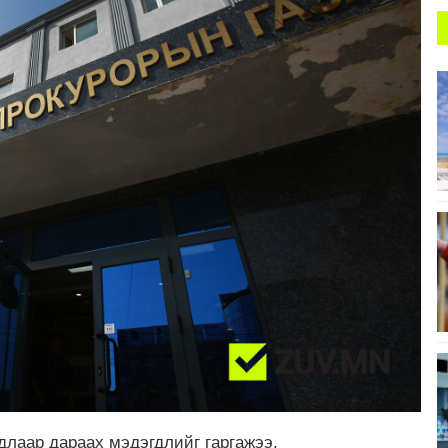
длаар дараах мэдэгдлийг гаргажээ.