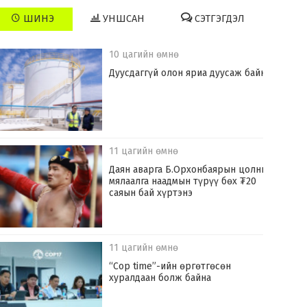
ШИНЭ
УНШСАН
СЭТГЭГДЭЛ
10 цагийн өмнө
Дуусдаггүй олон яриа дуусаж байна
11 цагийн өмнө
Даян аварга Б.Орхонбаярын цолны
мялаалга наадмын түрүү бөх ₮20
саяын бай хүртэнэ
11 цагийн өмнө
“Cop time”-ийн өргөтгөсөн
хуралдаан болж байна