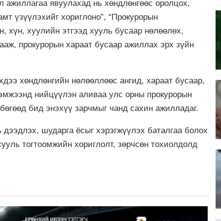
йл ажиллагаа явуулахад нь хөндлөнгөөс оролцох,
амт үзүүлэхийг хориглоно”, “Прокурорын
, хүн, хуулийн этгээд хууль бусаар нөлөөлөх,
зааж, прокурорын хараат бусаар ажиллах эрх зүйн
хдээ хөндлөнгийн нөлөөллөөс ангид, хараат бусаар,
 хэмжээнд нийцүүлэн аливаа улс орны прокурорын
бөгөөд бид энэхүү зарчмыг чанд сахин ажилладаг.
ь дээдлэх, шударга ёсыг хэрэгжүүлэх баталгаа болох
хууль тогтоомжийн хориглолт, зөрчсөн тохиолдолд
.