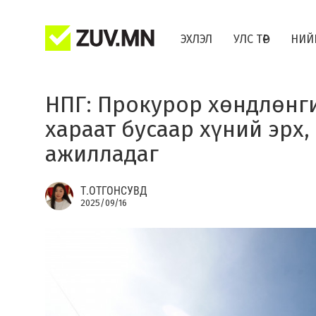
ЭХЛЭЛ
УЛС ТӨР
НИЙ
НПГ: Прокурор хөндлөнг
хараат бусаар хүний эрх,
ажилладаг
Т.ОТГОНСУВД
2025/09/16