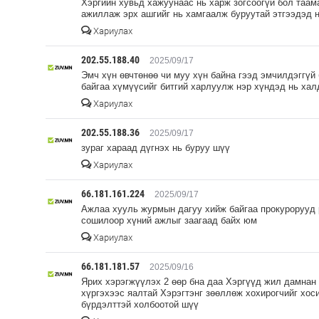
Хэргийн хувьд хажуунаас нь харж зогсоогүй бол таам
ажиллаж эрх ашгийг нь хамгаалж буруутай этгээдэд н
Хариулах
202.55.188.40
2025/09/17
Эмч хүн өвчтөнөө чи муу хүн байна гээд эмчилдэггүй 
байгаа хүмүүсийг битгий харлуулж нэр хүндэд нь хал
Хариулах
202.55.188.36
2025/09/17
зураг хараад дүгнэх нь буруу шүү
Хариулах
66.181.161.224
2025/09/17
Ажлаа хууль журмын дагуу хийж байгаа прокурорууд 
сошилоор хүний ажлыг заагаад байх юм
Хариулах
66.181.181.57
2025/09/16
Ярих хэрэгжүүлэх 2 өөр бна даа Хэргүүд жил дамнан
хүргэхээс яалтай Хэрэгтэнг зөөллөж хохирогчийг хо
бүрдэлттэй холбоотой шүү