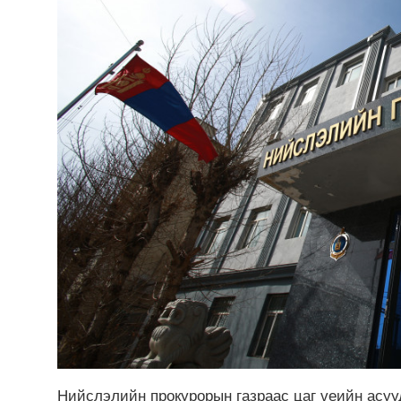
Нийслэлийн прокурорын газраас цаг үеийн асуу