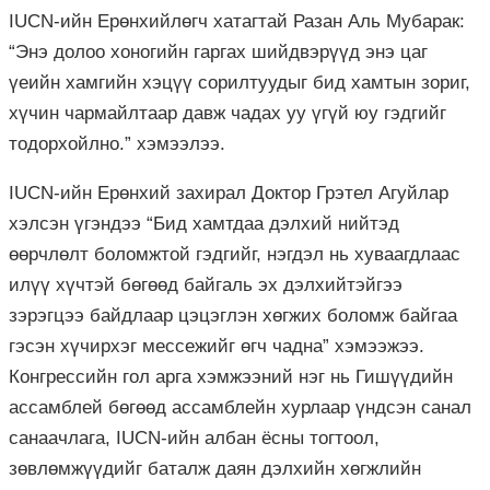
IUCN-ийн Ерөнхийлөгч хатагтай Разан Аль Мубарак:
“Энэ долоо хоногийн гаргах шийдвэрүүд энэ цаг
үеийн хамгийн хэцүү сорилтуудыг бид хамтын зориг,
хүчин чармайлтаар давж чадах уу үгүй юу гэдгийг
тодорхойлно.” хэмээлээ.
IUCN-ийн Ерөнхий захирал Доктор Грэтел Агуйлар
хэлсэн үгэндээ “Бид хамтдаа дэлхий нийтэд
өөрчлөлт боломжтой гэдгийг, нэгдэл нь хуваагдлаас
илүү хүчтэй бөгөөд байгаль эх дэлхийтэйгээ
зэрэгцээ байдлаар цэцэглэн хөгжих боломж байгаа
гэсэн хүчирхэг мессежийг өгч чадна” хэмээжээ.
Конгрессийн гол арга хэмжээний нэг нь Гишүүдийн
ассамблей бөгөөд ассамблейн хурлаар үндсэн санал
санаачлага, IUCN-ийн албан ёсны тогтоол,
зөвлөмжүүдийг баталж даян дэлхийн хөгжлийн