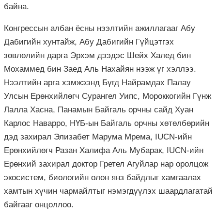
байна.
Конгрессын албан ёсны нээлтийн ажиллагааг Абу
Дабигийн хунтайж, Абу Дабигийн Гүйцэтгэх
зөвлөлийн дарга Эрхэм дээдэс Шейх Халед бин
Мохаммед бин Заед Аль Нахайян нээж үг хэллээ.
Нээлтийн арга хэмжээнд Бүгд Найрамдах Палау
Улсын Ерөнхийлөгч Сурангел Уипс, Мороккогийн Гүнж
Лалла Хасна, Панамын Байгаль орчны сайд Хуан
Карлос Наварро, НҮБ-ын Байгаль орчны хөтөлбөрийн
дэд захирал Элизабет Марума Мрема, IUCN-ийн
Ерөнхийлөгч Разан Халифа Аль Мубарак, IUCN-ийн
Ерөнхий захирал доктор Гретел Агуйлар нар оролцож
экосистем, биологийн олон янз байдлыг хамгаалах
хамтын хүчин чармайлтыг нэмэгдүүлэх шаардлагатай
байгааг онцоллоо.