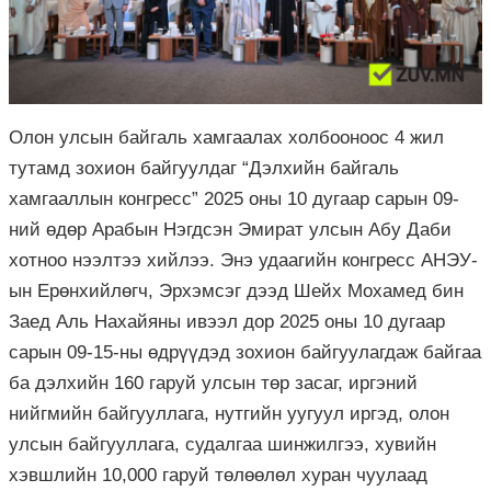
Олон улсын байгаль хамгаалах холбооноос 4 жил
тутамд зохион байгуулдаг “Дэлхийн байгаль
хамгааллын конгресс” 2025 оны 10 дугаар сарын 09-
ний өдөр Арабын Нэгдсэн Эмират улсын Абу Даби
хотноо нээлтээ хийлээ. Энэ удаагийн конгресс АНЭУ-
ын Ерөнхийлөгч, Эрхэмсэг дээд Шейх Мохамед бин
Заед Аль Нахайяны ивээл дор 2025 оны 10 дугаар
сарын 09-15-ны өдрүүдэд зохион байгуулагдаж байгаа
ба дэлхийн 160 гаруй улсын төр засаг, иргэний
нийгмийн байгууллага, нутгийн уугуул иргэд, олон
улсын байгууллага, судалгаа шинжилгээ, хувийн
хэвшлийн 10,000 гаруй төлөөлөл хуран чуулаад