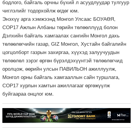
бодлого, байгаль орчны бүхий л асуудлуудар тулгуур
чиглэлийг тодорхойлж өгдөг юм.
Энэхүү арга хэмжээнд Монгол Улсаас БОУАӨЯ,
COP17 Ажлын Албаны төрийн төлөөллүүд болон
Дэлхийн байгаль хамгаалах сангийн Монгол дахь
төлөөлөгчийн газар, GIZ Монгол, Хустайн байгалийн
цогцолборт газрын захиргаа, хүүхэд залуучуудын
төлөөлөл зэрэг өргөн бүрэлдэхүүнтэй төлөөлөгчид
оролцож, өөрийн улсын ПАВИЛЬОН ажиллуулж,
Монгол орны байгаль хамгааллын сайн туршлага,
COP17 хурлын хамтын ажиллагааг өргөжүүлж
буйгаараа онцлог юм.