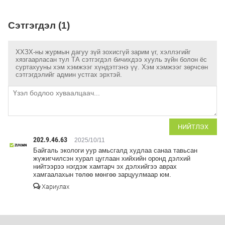
Сэтгэгдэл (1)
ХХЗХ-ны журмын дагуу зүй зохисгүй зарим үг, хэллэгийг
хязгаарласан тул ТА сэтгэгдэл бичихдээ хууль зүйн болон ёс
суртахууны хэм хэмжээг хүндэтгэнэ үү. Хэм хэмжээг зөрчсөн
сэтгэгдэлийг админ устгах эрхтэй.
НИЙТЛЭХ
202.9.46.63
2025/10/11
Байгаль экологи уур амьсгалд худлаа санаа тавьсан
жүжигчилсэн хурал цуглаан хийхийн оронд дэлхий
нийтээрээ нэгдэж хамтарч эх дэлхийгээ аврах
хамгаалахын төлөө мөнгөө зарцуулмаар юм.
Хариулах