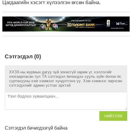
Цагдаагийн хэсэгт хүлээлгэн өгсөн байна.
Сэтгэгдэл (0)
ХХЗХ-ны журмын дагуу зүй зохисгүй зарим үг, хэллэгийг
хязгаарласан тул ТА сэтгэгдэл бичихдээ хууль зүйн болон ёс
суртахууны хэм хэмжээг хүндэтгэнэ үү. Хэм хэмжээг зөрчсөн
сэтгэгдэлийг админ устгах эрхтэй.
НИЙТЛЭХ
Сэтгэгдэл бичигдээгүй байна