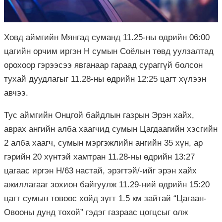
Ховд аймгийн Мянгад суманд 11.25-ны өдрийн 06:00
цагийн орчим иргэн Н сумын Соёлын төвд уулзалтад
орохоор гэрээсээ явганаар гараад сураггүй болсон
тухай дуудлагыг 11.28-ны өдрийн 12:25 цагт хүлээн
авчээ.
Тус аймгийн Онцгой байдлын газрын Эрэн хайх,
аврах ангийн алба хаагчид сумын Цагдаагийн хэсгийн
2 алба хаагч, сумын мэргэжлийн ангийн 35 хүн, ар
гэрийн 20 хүнтэй хамтран 11.28-ны өдрийн 13:27
цагаас иргэн Н/63 настай, эрэгтэй/-ийг эрэн хайх
ажиллагааг зохион байгуулж 11.29-ний өдрийн 15:20
цагт сумын төвөөс хойд зүгт 1.5 км зайтай “Цагаан-
Овооны дунд тохой” гэдэг газраас цогцсыг олж