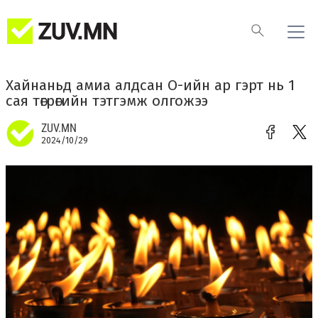
Хайнаньд амиа алдсан О-ийн ар гэрт нь 1
сая төгрөгийн тэтгэмж олгожээ
ZUV.MN
2024/10/29