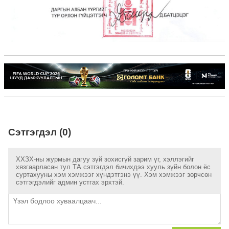
Сэтгэгдэл (0)
ХХЗХ-ны журмын дагуу зүй зохисгүй зарим үг, хэллэгийг
хязгаарласан тул ТА сэтгэгдэл бичихдээ хууль зүйн болон ёс
суртахууны хэм хэмжээг хүндэтгэнэ үү. Хэм хэмжээг зөрчсөн
сэтгэгдэлийг админ устгах эрхтэй.