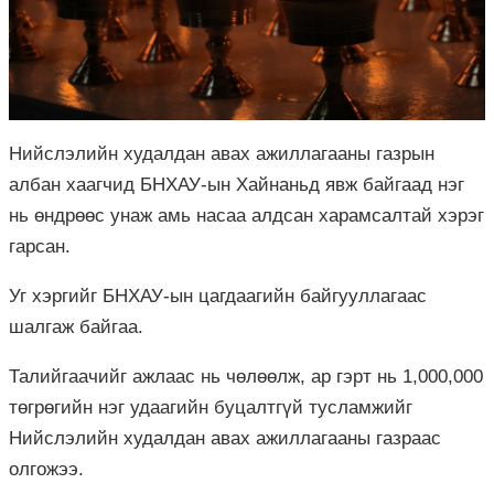
Нийслэлийн худалдан авах ажиллагааны газрын
албан хаагчид БНХАУ-ын Хайнаньд явж байгаад нэг
нь өндрөөс унаж амь насаа алдсан харамсалтай хэрэг
гарсан.
Уг хэргийг БНХАУ-ын цагдаагийн байгууллагаас
шалгаж байгаа.
Талийгаачийг ажлаас нь чөлөөлж, ар гэрт нь 1,000,000
төгрөгийн нэг удаагийн буцалтгүй тусламжийг
Нийслэлийн худалдан авах ажиллагааны газраас
олгожээ.