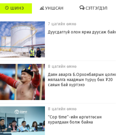
ШИНЭ
УНШСАН
СЭТГЭГДЭЛ
7 цагийн өмнө
Дуусдаггүй олон яриа дуусаж байна
8 цагийн өмнө
Даян аварга Б.Орхонбаярын цолны
мялаалга наадмын түрүү бөх ₮20
саяын бай хүртэнэ
8 цагийн өмнө
“Cop time”-ийн өргөтгөсөн
хуралдаан болж байна