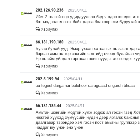
202.126.90.236
2025/04/11
Ийм 2 толгойгоор удирдуулсан бид ч одоо хэндээ итг
бат мэдээлэл өгөх байх дарга болхоор гэм буруутай 
Хариулах
66.181.190.180
2025/04/11
Бузар булайгууд. Ямар үхсэн хатсаных нь засаг дарга 
барсан амьтас төр засгийн сэнтийд очоод булайгаа чи
Ер нь ийм үйлдэл гаргасан новшнуудыг хөнгөлдөг хуу
Хариулах
202.5.199.94
2025/04/11
uu tegeel darga nar bolohoor daragdaad unguruh bhdaa
Хариулах
66.181.185.44
2025/04/11
Амьтан шонгийн модтой хүлж зодож ал гэсэн гээд Хо
нөжтэй хүүхэд хүмүүсийн нүдэн дээр яргалж байсныг 
даалгавар тэрэндээ хэл гэсэн пост амьтны группээр з
чаддаг юу үнэн энэ үнэн
Хариулах