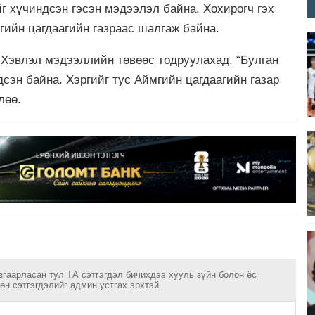
г хүчиндсэн гэсэн мэдээлэл байна. Хохирогч гэх
мгийн цагдаагийн газраас шалгаж байна.
 Хэвлэл мэдээллийн төвөөс тодруулахад, “Булган
дсэн байна. Хэргийг тус Аймгийн цагдаагийн газар
глөө.
згаарласан тул ТА сэтгэгдэл бичихдээ хууль зүйн болон ёс
н сэтгэгдэлийг админ устгах эрхтэй.