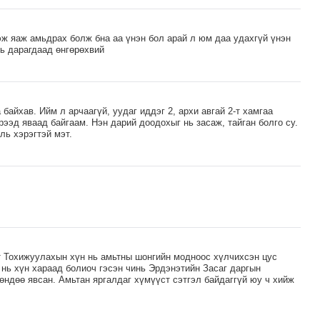
эж яаж амьдрах болж бна аа үнэн бол арай л юм даа удахгүй үнэн
нь дарагдаад өнгөрөхвий
байхав. Ийм л арчаагүй, уудаг иддэг 2, архи авгай 2-т хамгаа
рээд яваад байгаам. Нэн дарий доодохыг нь засаж, тайган болго су.
ль хэрэгтэй мэт.
т Тохижуулахын хүн нь амьтны шонгийн модноос хүлчихсэн цус
нь хүн хараад болиоч гэсэн чинь Эрдэнэтийн Засаг даргын
өндөө явсан. Амьтан яргалдаг хүмүүст сэтгэл байдаггүй юу ч хийж