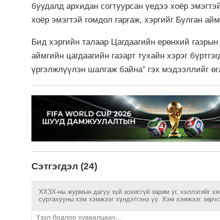
буудалд архидан согтуурсан үедээ хоёр эмэгтэй
хоёр эмэгтэй гомдол гаргаж, хэргийг Булган ай
Бид хэргийн талаар Цагдаагийн ерөнхий газрын
аймгийн цагдаагийн газарт тухайн хэрэг бүртгэг
үргэлжлүүлэн шалгаж байна” гэх мэдээллийг ө
Сэтгэгдэл (24)
ХХЗХ-ны журмын дагуу зүй зохисгүй зарим үг, хэллэгийг хя
суртахууны хэм хэмжээг хүндэтгэнэ үү. Хэм хэмжээг зөрчсө