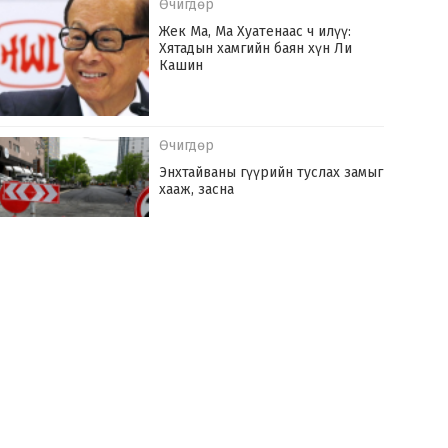
Өчигдөр
Жек Ма, Ма Хуатенаас ч илүү:
Хятадын хамгийн баян хүн Ли
Кашин
Өчигдөр
Энхтайваны гүүрийн туслах замыг
хааж, засна
Өчигдөр
Монгол Улс оны эхний долоон сард
142.6 сая ам.доллараар эрчим хүч
худалдаж авчээ
Өчигдөр