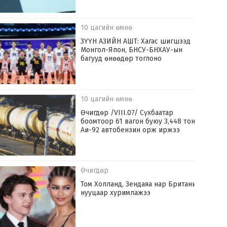
10 цагийн өмнө
ЗҮҮН АЗИЙН АШТ: Хагас шигшээд
Монгол-Япон, БНСУ-БНХАУ-ын
багууд өнөөдөр тоглоно
10 цагийн өмнө
Өчигдөр /VIII.07/ Сүхбаатар
боомтоор 61 вагон буюу 3,448 тонн
Аи-92 автобензин орж иржээ
Өчигдөр
Том Холланд, Зендаяа нар Британид
нууцаар хуримлажээ