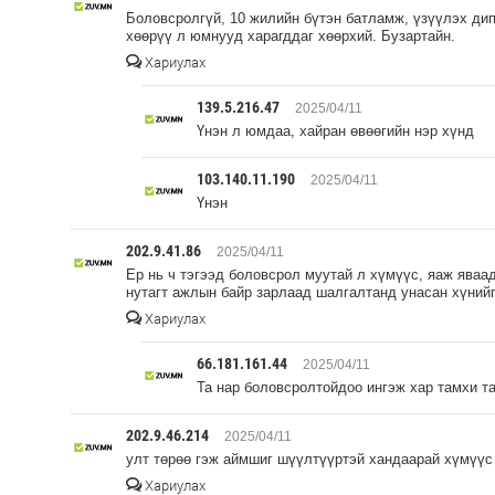
Боловсролгүй, 10 жилийн бүтэн батламж, үзүүлэх ди
хөөрүү л юмнууд харагддаг хөөрхий. Бузартайн.
Хариулах
139.5.216.47
2025/04/11
Үнэн л юмдаа, хайран өвөөгийн нэр хүнд
103.140.11.190
2025/04/11
Үнэн
202.9.41.86
2025/04/11
Ер нь ч тэгээд боловсрол муутай л хүмүүс, яаж яваа
нутагт ажлын байр зарлаад шалгалтанд унасан хүнийг
Хариулах
66.181.161.44
2025/04/11
Та нар боловсролтойдоо ингэж хар тамхи т
202.9.46.214
2025/04/11
улт төрөө гэж аймшиг шүүлтүүртэй хандаарай хүмүүс
Хариулах