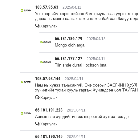
103.57.95.63
2025/04/11
Үнэхээр ийм хэрэг хийсэн бол хриуцлагаа үүрэх л хэ
дараа нь мөнгө салгах гэж ингэж ч байгаан билүү гэдэ
Хариулах
66.181.186.179
2025/04/13
Mongo oloh arga
66.181.177.127
2025/04/11
Tiin shde durtai l ochson bna
103.57.93.144
2025/04/11
Нам нь хүнээ таньсангүй. Энэ хоёрыг ЗАСГИЙН Х
хүчингийн тухай хууль гаргаж Хүчиндсэн бол ТАЙГ
Хариулах
66.181.191.223
2025/04/11
Аавын нэр хүндийг ингэж шороотой хутгах гэж дэ
Хариулах
66.181.190.145
2025/04/11