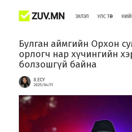
ЭХЛЭЛ
УЛС ТӨР
НИЙ
Булган аймгийн Орхон су
орлогч нар хүчингийн хэ
болзошгүй байна
Х.ЕСҮ
2025/04/11