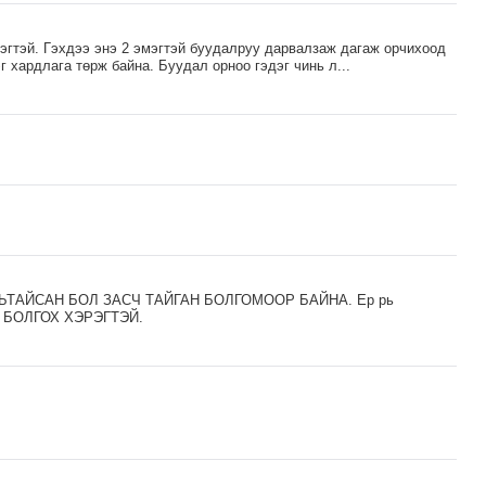
рэгтэй. Гэхдээ энэ 2 эмэгтэй буудалруу дарвалзаж дагаж орчихоод
г хардлага төрж байна. Буудал орноо гэдэг чинь л...
УУЛЬТАЙСАН БОЛ ЗАСЧ ТАЙГАН БОЛГОМООР БАЙНА. Ер рь
АН БОЛГОХ ХЭРЭГТЭЙ.