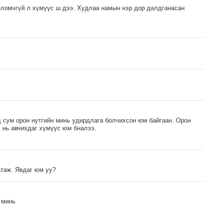
пломчгүй л хүмүүс ш дээ. Худлаа намын нэр дор далдганасан
д сум орон нутгийн минь удирдлага болчихсон юм байгаан. Орон
 нь авчихдаг хүмүүс юм бналээ.
атаж. Явдаг юм уу?
 минь