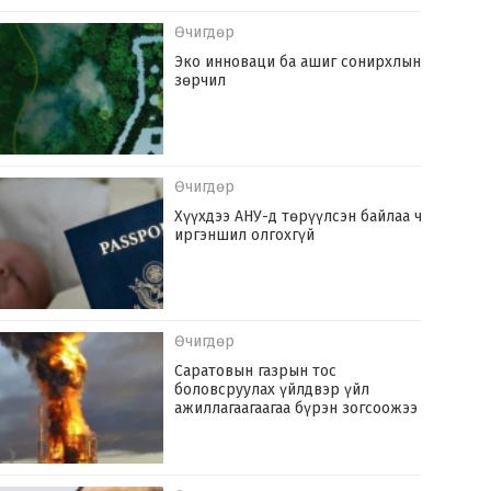
Өчигдөр
Эко инноваци ба ашиг сонирхлын
зөрчил
Өчигдөр
Хүүхдээ АНУ-д төрүүлсэн байлаа ч
иргэншил олгохгүй
Өчигдөр
Саратовын газрын тос
боловсруулах үйлдвэр үйл
ажиллагаагаагаа бүрэн зогсоожээ