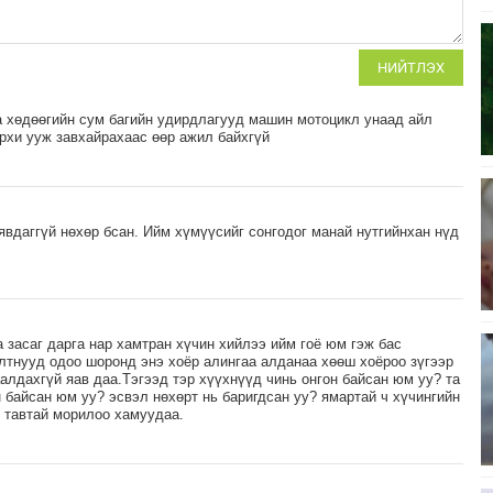
НИЙТЛЭХ
а хөдөөгийн сум багийн удирдлагууд машин мотоцикл унаад айл
рхи ууж завхайрахаас өөр ажил байхгүй
явдаггүй нөхөр бсан. Ийм хүмүүсийг сонгодог манай нутгийнхан нүд
 засаг дарга нар хамтран хүчин хийлээ ийм гоё юм гэж бас
лтнууд одоо шоронд энэ хоёр алингаа алданаа хөөш хоёроо зүгээр
аалдахгүй яав даа.Тэгээд тэр хүүхнүүд чинь онгон байсан юм уу? та
 байсан юм уу? эсвэл нөхөрт нь баригдсан уу? ямартай ч хүчингийн
 тавтай морилоо хамуудаа.