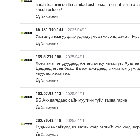
harah tsarainii uudtei amitad bish bnaa , neg l ih shilaip t
shuuh boldoo !
Хариулах
66.181.190.144
2025/04/11
Урагшгүй юмнуудаар удирдуулсан үхээнц аймаг. Пүрэв
Хариулах
139.5.219.155
2025/04/11
Хоёр эмэгтэй дуудаад Аятайхан юу явчихгүй. Худлаа 
Цагдаад өгсөн байх. Дагаж архидаад, хүний юм ууж и
явуулах хэрэгтэй...
Хариулах
103.57.92.113
2025/04/11
ББ Анхдагчдаас сайн муугийн туйл гарна гарна
Хариулах
202.70.43.118
2025/04/11
Нүдний булайгууд вэ яасан хоёр гөлгийг холбоод шор
Хариулах