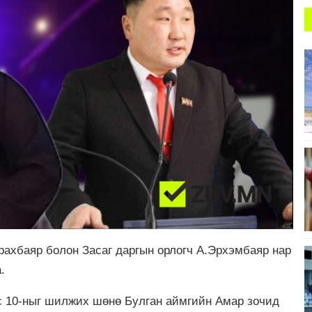
рахбаяр болон Засаг даргын орлогч А.Эрхэмбаяр нар
.
с 10-ныг шилжих шөнө Булган аймгийн Амар зочид