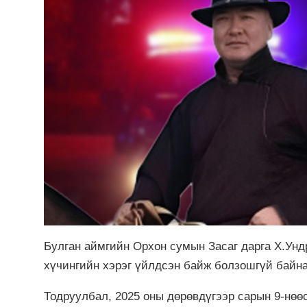
Булган аймгийн Орхон сумын Засаг дарга Х.Унд
хүчингийн хэрэг үйлдсэн байж болзошгүй байна
Тодруулбал, 2025 оны дөрөвдүгээр сарын 9-нөө