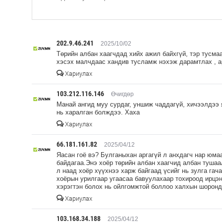
202.9.46.241
2025/10/02
Төрийн албан хаагчдад хийх ажил байхгүй, тэр тусма
хэсэх малчдаас хандив тусламж нэхэж дарамтлах , а
Хариулах
103.212.116.146
Өчигдөр
Манай ангид муу сурдаг, уншиж чаддагүй, хичээлдээ 
нь харалган болждээ. Хаха
Хариулах
66.181.161.82
2025/04/12
Яасан гоё вэ? Булганыхан аргагүй л анхдагч нар юмаа
байдагаа.Энэ хоёр төрийн албан хаагчид албан тушаа
л наад хоёр хүүхнээ харж байгаад үсийг нь зулга гач
хоёрын урилгаар угаасаа бавуулахаар тохироод ирцэн
хэрэгтэн болох нь ойлгомжтой боллоо халхын шоронд
Хариулах
103.168.34.188
2025/04/12