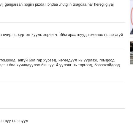
avij gangarsan hogiin pizda l bndaa .nutgiin tsagdaa nar heregiig yaj
 очир нь хүртэл хууль зөрчигч. Ийм араатнууд томилох нь аргагүй
томроод, аягүй бол гар хүрээд, нөгөөдүүл нь уурлаж, гомдоод
дсэн бол хүчиндүүлэх биш үү. 4-үүлэнг нь торгоод, бороохойдоод
он руу нь явуул