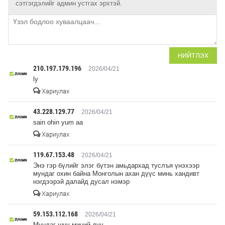
сэтгэгдэлийг админ устгах эрхтэй.
НИЙТЛЭХ
210.197.179.196
2026/04/21
ly
Хариулах
43.228.129.77
2026/04/21
sain ohin yum aa
Хариулах
119.67.153.48
2026/04/21
Энэ гэр бүлийг элэг бүтэн амьдархад туслъя үнэхээр
мундаг охин байна Монголын ахан дүүс минь хандивт
нэгдээрэй далайд дусал нэмэр
Хариулах
59.153.112.168
2026/04/21
Мундаг шүү миний дүү