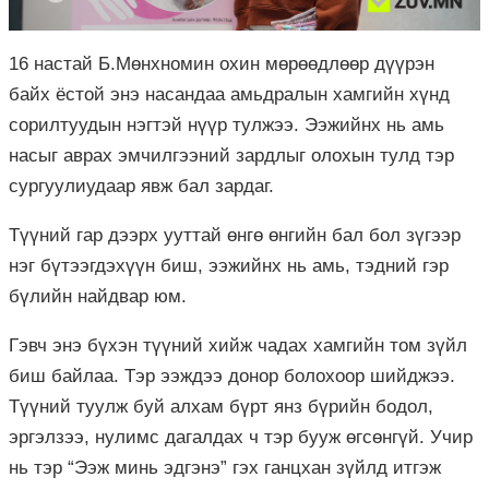
16 настай Б.Мөнхномин охин мөрөөдлөөр дүүрэн
байх ёстой энэ насандаа амьдралын хамгийн хүнд
сорилтуудын нэгтэй нүүр тулжээ. Ээжийнх нь амь
насыг аврах эмчилгээний зардлыг олохын тулд тэр
сургуулиудаар явж бал зардаг.
Түүний гар дээрх ууттай өнгө өнгийн бал бол зүгээр
нэг бүтээгдэхүүн биш, ээжийнх нь амь, тэдний гэр
бүлийн найдвар юм.
Гэвч энэ бүхэн түүний хийж чадах хамгийн том зүйл
биш байлаа. Тэр ээждээ донор болохоор шийджээ.
Түүний туулж буй алхам бүрт янз бүрийн бодол,
эргэлзээ, нулимс дагалдах ч тэр бууж өгсөнгүй. Учир
нь тэр “Ээж минь эдгэнэ” гэх ганцхан зүйлд итгэж