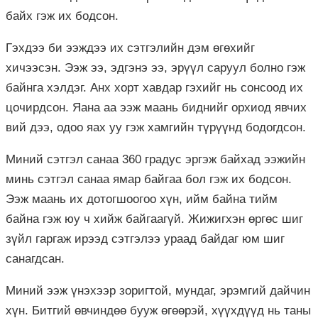
байх гэж их бодсон.
Гэхдээ би ээждээ их сэтгэлийн дэм өгөхийг
хичээсэн. Ээж ээ, эдгэнэ ээ, эрүүл саруул болно гэж
байнга хэлдэг. Анх хорт хавдар гэхийг нь сонсоод их
цочирдсон. Яана аа ээж маань биднийг орхиод явчих
вий дээ, одоо яах уу гэж хамгийн түрүүнд бодогдсон.
Миний сэтгэл санаа 360 градус эргэж байхад ээжийн
минь сэтгэл санаа ямар байгаа бол гэж их бодсон.
Ээж маань их дотогшоогоо хүн, ийм байна тийм
байна гэж юу ч хийж байгаагүй. Жижигхэн өргөс шиг
зүйл гаргаж ирээд сэтгэлээ ураад байдаг юм шиг
санагдсан.
Миний ээж үнэхээр зоригтой, мундаг, эрэмгий дайчин
хүн. Битгий өвчиндөө бууж өгөөрэй, хүүхдүүд нь таны