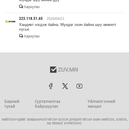
Хариулах
223.118.51.65
2026/04/21
Хандивт нэгдэж байна. Мундаг охин байна шүү амжилт
хүсье
Хариулах
Бидний
Сурталчилгаа
Үйлчилгээний
тухай
байршуулах
нөхцөл
НИЙТЛЭЛҮҮДИЙГ ЗӨВШӨӨРӨЛГҮЙГЭЭР БОЛОН ДУРДАЛГҮЙГЭЭР АХИН НИЙТЛЭХ, ХЭВЛЭХ,
ЭШ ТАТАХЫГ ХОРИГЛОНО.