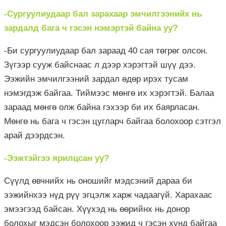
-Сургуулиудаар бал зарахаар эмчилгээнийх нь
зардалд бага ч гэсэн нэмэртэй байна уу?
-Би сургуулиудаар бал зараад 40 сая төгрөг олсон.
Зүгээр сууж байснаас л дээр хэрэгтэй шүү дээ.
Ээжийн эмчилгээний зардал өдөр ирэх тусам
нэмэгдэж байгаа. Тиймээс мөнгө их хэрэгтэй. Балаа
зараад мөнгө олж байна гэхээр би их баярласан.
Мөнгө нь бага ч гэсэн цугларч байгаа болохоор сэтгэл
арай дээрдсэн.
-Ээжтэйгээ ярилцсан уу?
Сүүлд өвчнийх нь оношийг мэдсэний дараа би
ээжийнхээ нүд рүү эгцэлж харж чадаагүй. Харахаас
эмээгээд байсан. Хүүхэд нь өөрийнх нь донор
болохыг мэдсэн болохоор ээжид ч гэсэн хүнд байгаа