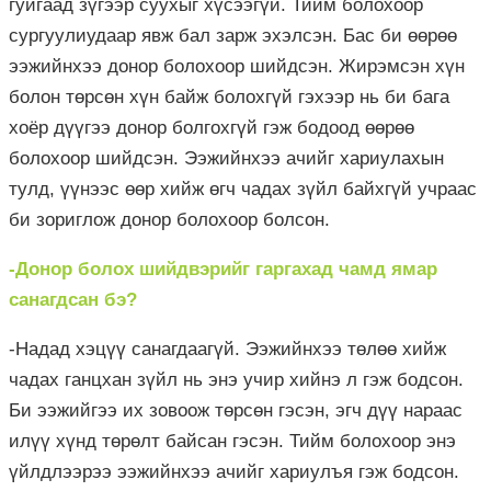
гуйгаад зүгээр суухыг хүсээгүй. Тийм болохоор
сургуулиудаар явж бал зарж эхэлсэн. Бас би өөрөө
ээжийнхээ донор болохоор шийдсэн. Жирэмсэн хүн
болон төрсөн хүн байж болохгүй гэхээр нь би бага
хоёр дүүгээ донор болгохгүй гэж бодоод өөрөө
болохоор шийдсэн. Ээжийнхээ ачийг хариулахын
тулд, үүнээс өөр хийж өгч чадах зүйл байхгүй учраас
би зориглож донор болохоор болсон.
-Донор болох шийдвэрийг гаргахад чамд ямар
санагдсан бэ?
-Надад хэцүү санагдаагүй. Ээжийнхээ төлөө хийж
чадах ганцхан зүйл нь энэ учир хийнэ л гэж бодсон.
Би ээжийгээ их зовоож төрсөн гэсэн, эгч дүү нараас
илүү хүнд төрөлт байсан гэсэн. Тийм болохоор энэ
үйлдлээрээ ээжийнхээ ачийг хариулъя гэж бодсон.