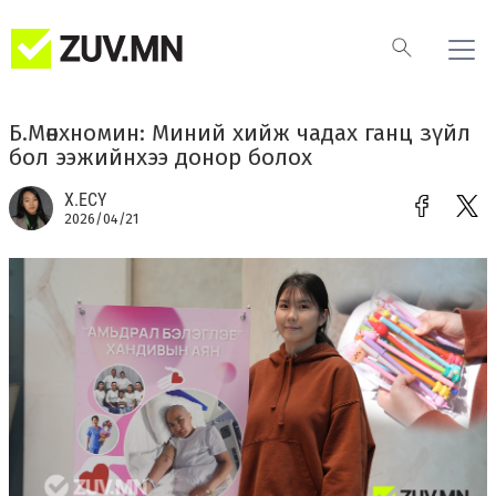
Б.Мөнхномин: Миний хийж чадах ганц зүйл
бол ээжийнхээ донор болох
Х.ЕСҮ
2026/04/21