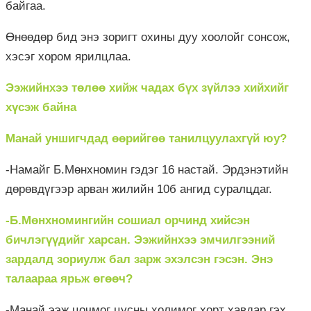
байгаа.
Өнөөдөр бид энэ зоригт охины дуу хоолойг сонсож,
хэсэг хором ярилцлаа.
Ээжийнхээ төлөө хийж чадах бүх зүйлээ хийхийг
хүсэж байна
Манай уншигчдад өөрийгөө танилцуулахгүй юу?
-Намайг Б.Мөнхномин гэдэг 16 настай. Эрдэнэтийн
дөрөвдүгээр арван жилийн 10б ангид суралцдаг.
-Б.Мөнхномингийн сошиал орчинд хийсэн
бичлэгүүдийг харсан. Ээжийнхээ эмчилгээний
зардалд зориулж бал зарж эхэлсэн гэсэн. Энэ
талаараа ярьж өгөөч?
-Манай ээж цочмог цусны холимог хорт хавдар гэх