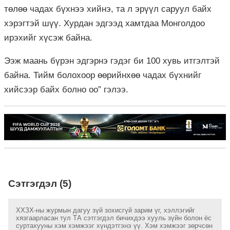
төлөө чадах бүхнээ хийнэ, та л эрүүл саруул байх
хэрэгтэй шүү. Хурдан эдгээд хамтдаа Монголдоо
ирэхийг хүсэж байна.
Ээж маань бүрэн эдгэрнэ гэдэг би 100 хувь итгэлтэй
байна. Тийм болохоор өөрийнхөө чадах бүхнийг
хийсээр байх болно оо” гэлээ.
Сэтгэгдэл (5)
ХХЗХ-ны журмын дагуу зүй зохисгүй зарим үг, хэллэгийг
хязгаарласан тул ТА сэтгэгдэл бичихдээ хууль зүйн болон ёс
суртахууны хэм хэмжээг хүндэтгэнэ үү. Хэм хэмжээг зөрчсөн