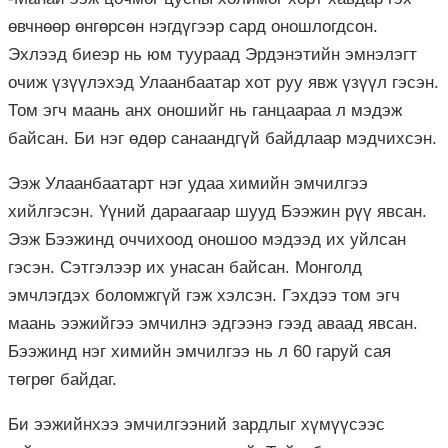
өвчнөөр өнгөрсөн нэгдүгээр сард оношлогдсон.
Эхлээд биеэр нь юм туураад Эрдэнэтийн эмнэлэгт
очиж үзүүлэхэд Улаанбаатар хот руу явж үзүүл гэсэн.
Том эгч маань анх оношийг нь ганцаараа л мэдэж
байсан. Би нэг өдөр санаандгүй байдлаар мэдчихсэн.
Ээж Улаанбаатарт нэг удаа химийн эмчилгээ
хийлгэсэн. Үүний дараагаар шууд Бээжин рүү явсан.
Ээж Бээжинд оччихоод оношоо мэдээд их уйлсан
гэсэн. Сэтгэлээр их унасан байсан. Монголд
эмчлэгдэх боломжгүй гэж хэлсэн. Гэхдээ том эгч
маань ээжийгээ эмчилнэ эдгээнэ гээд аваад явсан.
Бээжинд нэг химийн эмчилгээ нь л 60 гаруй сая
төгрөг байдаг.
Би ээжийнхээ эмчилгээний зардлыг хүмүүсээс