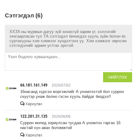
Сэтгэгдэл (6)
ХХЗХ-ны журмын дагуу зүй зохисгүй зарим үг, хэллэгийг
хязгаарласан тул ТА сэтгэгдэл бичихдээ хууль зүйн болон ёс
суртахууны хэм хэмжээг хүндэтгэнэ үү. Хэм хэмжээг зөрчсөн
сэтгэгдэлийг админ устгах эрхтэй.
НИЙТЛЭХ
66.181.161.149
2026/07/02
16насанд хүрсэн мэргэжлийг А үнэмлэхтэй бол суррон
скүүтэр унаж болно гэсэн хууль байдаг биздээ!!
Хариулах
122.201.31.135
2026/06/06
Суррон мопед зориулсан тусдаа А үнэмлэх гаргах 16
настай хүн авах боломжтой
Хариулах