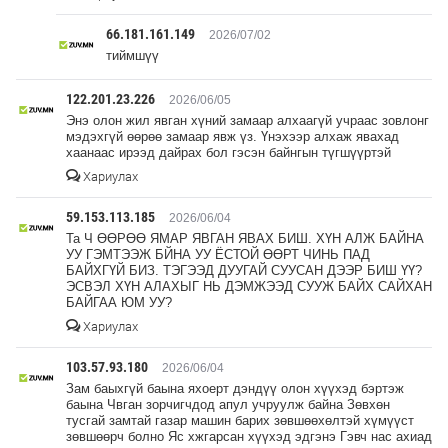
66.181.161.149
2026/07/02
тиймшүү
122.201.23.226
2026/06/05
Энэ олон жил явган хүний замаар алхаагүй учраас зовлонг
мэдэхгүй өөрөө замаар явж үз. Үнэхээр алхаж явахад
хаанаас ирээд дайрах бол гэсэн байнгын түгшүүртэй
Хариулах
59.153.113.185
2026/06/04
Та Ч ӨӨРӨӨ ЯМАР ЯВГАН ЯВАХ БИШ. ХҮН АЛЖ БАЙНА
УУ ГЭМТЭЭЖ БЙНА УУ ЁСТОЙ ӨӨРТ ЧИНЬ ПАД
БАЙХГҮЙ БИЗ. ТЭГЭЭД ДУУГАЙ СУУСАН ДЭЭР БИШ ҮҮ?
ЭСВЭЛ ХҮН АЛАХЫГ НЬ ДЭМЖЭЭД СУУЖ БАЙХ САЙХАН
БАЙГАА ЮМ УУ?
Хариулах
103.57.93.180
2026/06/04
Зам баыхгүй баына яхоерт дэндүү олон хүүхэд бэртэж
баына Чвган зорчигчдод апул учруулж байна Зөвхөн
тусгай замтай газар машин барих зөвшөөхөлтэй хүмүүст
зөвшөөрч болно Яс хжгарсан хүүхэд эдгэнэ Гэвч нас ахиад