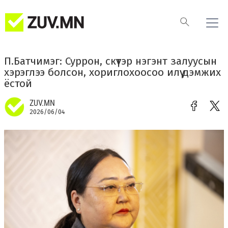
П.Батчимэг: Суррон, скүүтэр нэгэнт залуусын
хэрэглээ болсон, хориглохоосоо илүү дэмжих
ёстой
ZUV.MN
2026/06/04