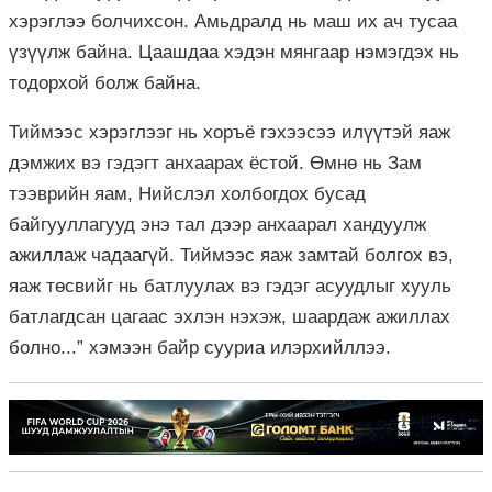
хэрэглээ болчихсон. Амьдралд нь маш их ач тусаа
үзүүлж байна. Цаашдаа хэдэн мянгаар нэмэгдэх нь
тодорхой болж байна.
Тиймээс хэрэглээг нь хоръё гэхээсээ илүүтэй яаж
дэмжих вэ гэдэгт анхаарах ёстой. Өмнө нь Зам
тээврийн яам, Нийслэл холбогдох бусад
байгууллагууд энэ тал дээр анхаарал хандуулж
ажиллаж чадаагүй. Тиймээс яаж замтай болгох вэ,
яаж төсвийг нь батлуулах вэ гэдэг асуудлыг хууль
батлагдсан цагаас эхлэн нэхэж, шаардаж ажиллах
болно...” хэмээн байр сууриа илэрхийллээ.