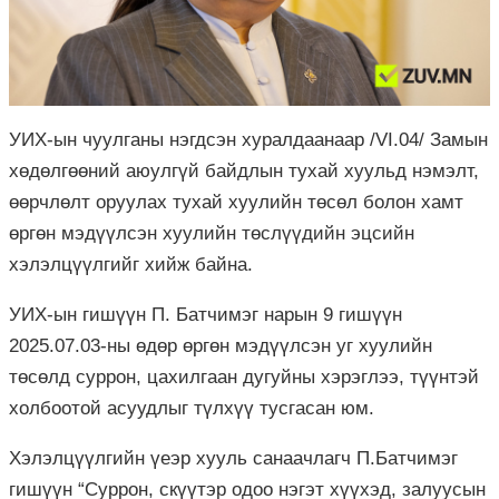
УИХ-ын чуулганы нэгдсэн хуралдаанаар /VI.04/ Замын
хөдөлгөөний аюулгүй байдлын тухай хуульд нэмэлт,
өөрчлөлт оруулах тухай хуулийн төсөл болон хамт
өргөн мэдүүлсэн хуулийн төслүүдийн эцсийн
хэлэлцүүлгийг хийж байна.
УИХ-ын гишүүн П. Батчимэг нарын 9 гишүүн
2025.07.03-ны өдөр өргөн мэдүүлсэн уг хуулийн
төсөлд суррон, цахилгаан дугуйны хэрэглээ, түүнтэй
холбоотой асуудлыг түлхүү тусгасан юм.
Хэлэлцүүлгийн үеэр хууль санаачлагч П.Батчимэг
гишүүн “Суррон, скүүтэр одоо нэгэт хүүхэд, залуусын