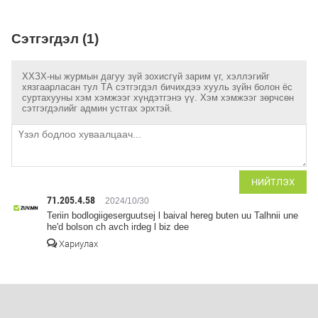
Сэтгэгдэл (1)
ХХЗХ-ны журмын дагуу зүй зохисгүй зарим үг, хэллэгийг
хязгаарласан тул ТА сэтгэгдэл бичихдээ хууль зүйн болон ёс
суртахууны хэм хэмжээг хүндэтгэнэ үү. Хэм хэмжээг зөрчсөн
сэтгэгдэлийг админ устгах эрхтэй.
НИЙТЛЭХ
71.205.4.58
2024/10/30
Teriin bodlogiigeserguutsej l baival hereg buten uu Talhnii une
he'd bolson ch avch irdeg l biz dee
Хариулах