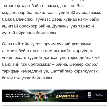
төгрөгөөр зарж байна" гэж мэдээлсэн. Энэ
мэдээллээр бол цахилгааны үнийг 30 хувиар нэмж
байж баланслах, түүнээс дээш хувиар нэмж байж
ашигтай болохоор байна. Дулааны үнэ тариф ч
үүнтэй ойролцоо байгаа юм.
Олон нийтийн зүгээс эрчим хүчний реформыг
дэмжиж буй ч гэнэт огцом өсгөхийг эсэргүүцэж,
үнийн өсөлт, түүнийг дагасан улс төрөө дийлэхгүй
байх вий гэж болгоомжилж байна. Өөрөөр хэлбэл,
тарифын нэмэгдлийг үе, шаттайгаар хэрэгжүүлэх
ёстой гэж үзэж байгаа юм.