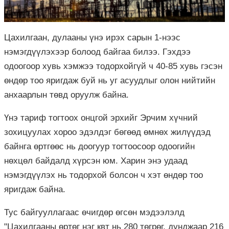
Цахилгаан, дулааны үнэ ирэх сарын 1-нээс
нэмэгдүүлэхээр болоод байгаа билээ. Гэхдээ
одоогоор хувь хэмжээ тодорхойгүй ч 40-85 хувь гэсэн
өндөр тоо яригдаж буй нь уг асуудлыг олон нийтийн
анхаарлын төвд оруулж байна.
Үнэ тариф тогтоох онцгой эрхийг Эрчим хүчний
зохицуулах хороо эдэлдэг бөгөөд өмнөх жилүүдэд
байнга өртгөөс нь доогуур тогтоосоор одоогийн
нөхцөл байдалд хүрсэн юм. Харин энэ удаад
нэмэгдүүлэх нь тодорхой болсон ч хэт өндөр тоо
яригдаж байна.
Тус байгууллагаас өчигдөр өгсөн мэдээлэлд
"Цахилгааны өртөг нэг квт нь 280 төгрөг, дунджаар 216