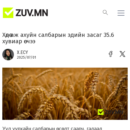
Хөдөө аж ахуйн салбарын эдийн засаг 35.6
хувиар өсчээ
Х.ЕСҮ
2025/07/01
Уул уурхайн салбарын өсөлт саарч, гадаад