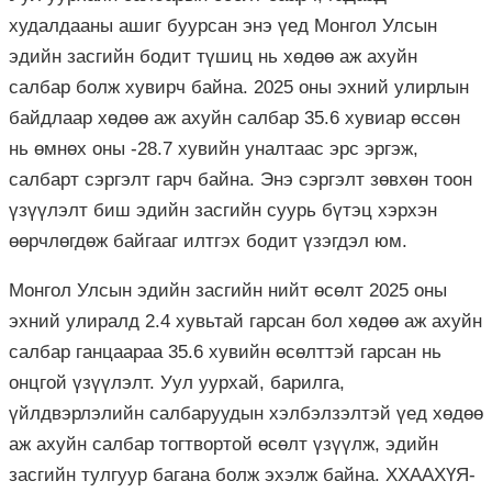
худалдааны ашиг буурсан энэ үед Монгол Улсын
эдийн засгийн бодит түшиц нь хөдөө аж ахуйн
салбар болж хувирч байна. 2025 оны эхний улирлын
байдлаар хөдөө аж ахуйн салбар 35.6 хувиар өссөн
нь өмнөх оны -28.7 хувийн уналтаас эрс эргэж,
салбарт сэргэлт гарч байна. Энэ сэргэлт зөвхөн тоон
үзүүлэлт биш эдийн засгийн суурь бүтэц хэрхэн
өөрчлөгдөж байгааг илтгэх бодит үзэгдэл юм.
Монгол Улсын эдийн засгийн нийт өсөлт 2025 оны
эхний улиралд 2.4 хувьтай гарсан бол хөдөө аж ахуйн
салбар ганцаараа 35.6 хувийн өсөлттэй гарсан нь
онцгой үзүүлэлт. Уул уурхай, барилга,
үйлдвэрлэлийн салбаруудын хэлбэлзэлтэй үед хөдөө
аж ахуйн салбар тогтвортой өсөлт үзүүлж, эдийн
засгийн тулгуур багана болж эхэлж байна. ХХААХҮЯ-