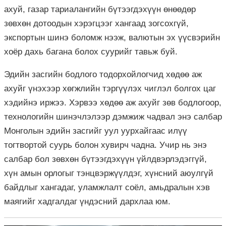
ахуй, газар тариалангийн бүтээгдэхүүн өнөөдөр
зөвхөн дотоодын хэрэгцээг хангаад зогсохгүй,
экспортын шинэ боломж нээж, валютын эх үүсвэрийн
хоёр дахь багана болох суурийг тавьж буй.
Эдийн засгийн бодлого тодорхойлогчид хөдөө аж
ахуйг үнэхээр хөгжлийн тэргүүлэх чиглэл болгох цаг
хэдийнэ иржээ. Хэрвээ хөдөө аж ахуйг зөв бодлогоор,
технологийн шинэчлэлээр дэмжиж чадвал энэ салбар
Монголын эдийн засгийг уул уурхайгаас илүү
тогтвортой суурь болон хувирч чадна. Учир нь энэ
салбар бол зөвхөн бүтээгдэхүүн үйлдвэрлэдэггүй,
хүн амын орлогыг тэнцвэржүүлдэг, хүнсний аюулгүй
байдлыг хангадаг, уламжлалт соёл, амьдралын хэв
маягийг хадгалдаг үндэсний дархлаа юм.