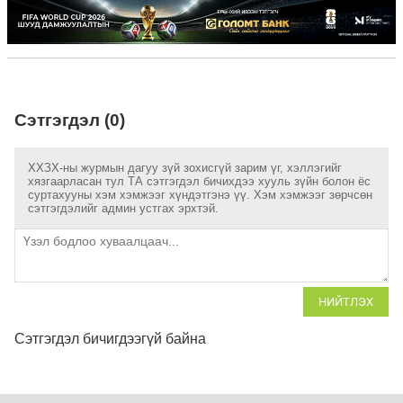
Сэтгэгдэл (0)
ХХЗХ-ны журмын дагуу зүй зохисгүй зарим үг, хэллэгийг
хязгаарласан тул ТА сэтгэгдэл бичихдээ хууль зүйн болон ёс
суртахууны хэм хэмжээг хүндэтгэнэ үү. Хэм хэмжээг зөрчсөн
сэтгэгдэлийг админ устгах эрхтэй.
НИЙТЛЭХ
Сэтгэгдэл бичигдээгүй байна