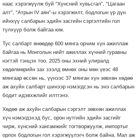
наас хэрэгжүүлж буй “Хүнсний хувьсгал”, “Цагаан
алт”, “Атрын IV аян”-ы хэрэгжилт, бодлогын үр дүн
ийнхүү салбарын эдийн засгийн сэргэлтийн гол
түлхүүр болж байгаа юм.
Тус салбарт өнөөдөр 600 мянга орчим хүн ажиллаж
байгаа нь Монголын нийт ажиллах хүчний гуравны
нэгтэй тэнцэх тоо. 2025 оны эхний улиралд
хөдөлмөрийн зах зээлд өмнөх оны мөн үеэс 48
мянгаар өссөн нь, үүнээс 37 мянган хүн зөвхөн хөдөө
аж ахуйн салбарт шинээр нэмэгдсэн нь энэ салбарын
бодит идэвхжлийг илтгэнэ.
Хөдөө аж ахуйн салбарын сэргэлт зөвхөн ажиллах
хүч нэмэгдэхэд бус, орон нутгийн эдийн засгийг
чирж, хүнсний хангамжийг тогтворжуулж, импортыг
орлох бодлогын гол хэрэгжүүлэгч болж байна. Мал аж