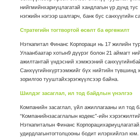
нийгмийнхариуцлагатай хандлагын үр дүнд тус
нэгжийн нэгээр шалгарч, банк бус санхүүгийн с
Стратегийн тогтвортой өсөлт ба өргөжилт
Нэткапитал Финанс Корпораци нь 17 жилийн тур
Улаанбаатар хотын9 дүүрэг болон 21 аймагт ни
ажилтантай үндэсний хэмжээний санхүүгийнбай
Санхүүгийнхүртээмжийг бүх нийтийн түвшинд хү
зорилгоо тууштайхэрэгжүүлсээр байна.
Шилдэг засаглал, ил тод байдлын үнэлгээ
Компанийн засаглал, үйл ажиллагааны ил тод 
“Компанийнзасаглалын кодекс”-ийн хэрэгжилтий
Нэткапиталын Финанс Корпорацихариуцлагатай, 
удирдлагынтогтолцооны бодит илэрхийлэл юм.