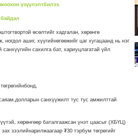
моохон үзүүлэлтбилээ.
 байдал
штогтвортой өсөлтийг хадгалан, хөрөнгө
, ногдол ашиг, хүүгийнөгөөжийг цаг хугацаанд нь нэг
 санхүүгийн сахилга бат, хариуцлагатай үйл
 төгрөгийнбонд,
 саяам.долларын санхүүжилт тус тус амжилттай
үүтэй, хөрөнгөөр баталгаажсан үнэт цаасыг (ХБҮЦ)
 зах зээлийнарилжаагаар ₮30 тэрбум төгрөгийг