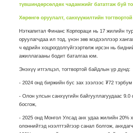
түвшиндөрсөлдөх чадамжийг бататгаж буй то
Хөрөнгө оруулалт, санхүүжилтийн тогтвортой
Нэткапитал Финанс Корпораци нь 17 жилийн тур
оруулагчдаа ил тод, үнэн зөв мэдээллээр хангаж
ч өдрийн хоцрогдолгүйгээртөлж ирсэн нь бидний
ажиллагааны бодит баталгаа юм.
Энэхүү итгэлцэл, тогтвортой байдлын үр дүнд:
- 2024 онд биржийн бус зах зээлээс ₮72 тэрбум
- Олон улсын санхүүгийн байгууллагуудаас 9.0
босгож,
- 2025 онд Монгол Улсад анх удаа жилийн 20% х
олоннийтэд нээлттэйгээр санал болгож, анхдагч