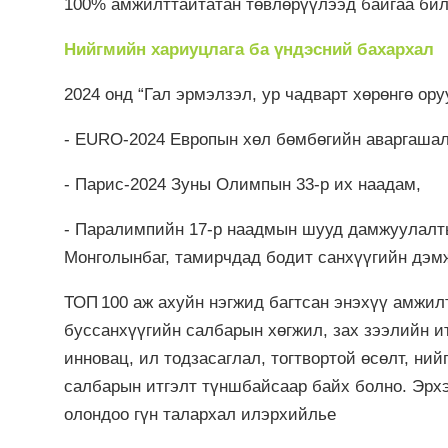
100% амжилттайтатан төвлөрүүлээд байгаа бил
Нийгмийн хариуцлага ба үндэсний бахархал
2024 онд “Гал эрмэлзэл, ур чадварт хөрөнгө ор
- EURO-2024 Европын хөл бөмбөгийн аваргаша
- Парис-2024 Зуны Олимпын 33-р их наадам,
- Паралимпийн 17-р наадмын шууд дамжуулалты
Монголынбаг, тамирчдад бодит санхүүгийн дэм
ТОП 100 аж ахуйн нэгжид багтсан энэхүү амжил
буссанхүүгийн салбарын хөгжил, зах зээлийн и
инновац, ил тодзасаглал, тогтвортой өсөлт, ни
салбарын итгэлт түншбайсаар байх болно. Эрхэ
олондоо гүн талархал илэрхийлье