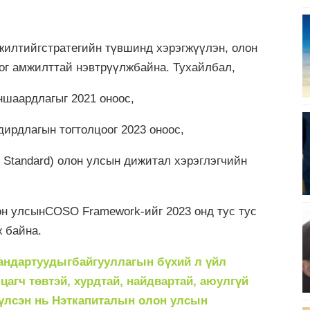
илтийгстратегийн түвшинд хэрэгжүүлэн, олон
ог амжилттай нэвтрүүлжбайна. Тухайлбал,
ншаардлагыг 2021 оноос,
ирдлагын тогтолцоог 2023 оноос,
nce Standard) олон улсын дижитал хэрэглэгчийн
он улсынCOSO Framework-ийг 2023 онд тус тус
 байна.
андартуудыгбайгууллагын бүхий л үйл
цагч төвтэй, хурдтай, найдвартай, аюулгүй
үүлсэн нь Нэткапиталын олон улсын