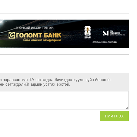
згаарласан тул ТА сэтгэгдэл бичихдээ хууль зүйн болон ёс
н сэтгэгдэлийг админ устгах эрхтэй.
НИЙТЛЭХ