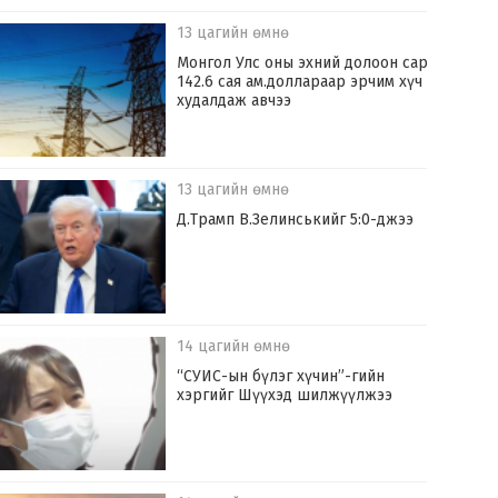
13 цагийн өмнө
Монгол Улс оны эхний долоон сард
142.6 сая ам.доллараар эрчим хүч
худалдаж авчээ
13 цагийн өмнө
Д.Трамп В.Зелинськийг 5:0-джээ
14 цагийн өмнө
“СУИС-ын бүлэг хүчин”-гийн
хэргийг Шүүхэд шилжүүлжээ