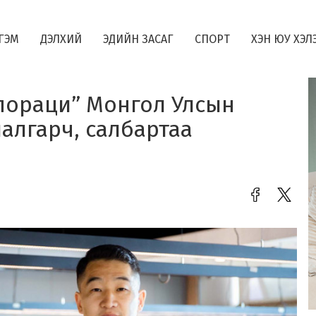
ГЭМ
ДЭЛХИЙ
ЭДИЙН ЗАСАГ
СПОРТ
ХЭН ЮУ ХЭЛ
пораци” Монгол Улсын
шалгарч, салбартаа