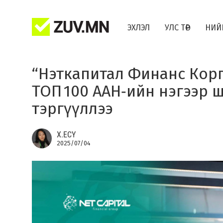
ЭХЛЭЛ
УЛС ТӨР
НИЙ
“Нэткапитал Финанс Кор
ТОП 100 ААН‑ийн нэгээр 
тэргүүллээ
Х.ЕСҮ
2025/07/04