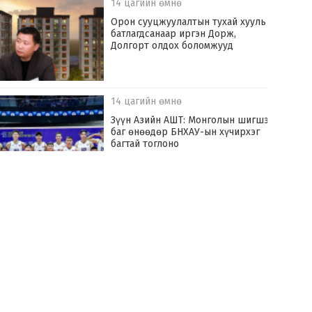
14 цагийн өмнө
Орон сууцжуулалтын тухай хууль
батлагдсанаар иргэн Дорж,
Долгорт олдох боломжууд
14 цагийн өмнө
Зүүн Азийн АШТ: Монголын шигшээ
баг өнөөдөр БНХАУ-ын хүчирхэг
багтай тоглоно
16 цагийн өмнө
Хилчин байлдагч галын аюулаас нэг
өрх айлыг урьдчилан сэргийлж,
аварчээ
16 цагийн өмнө