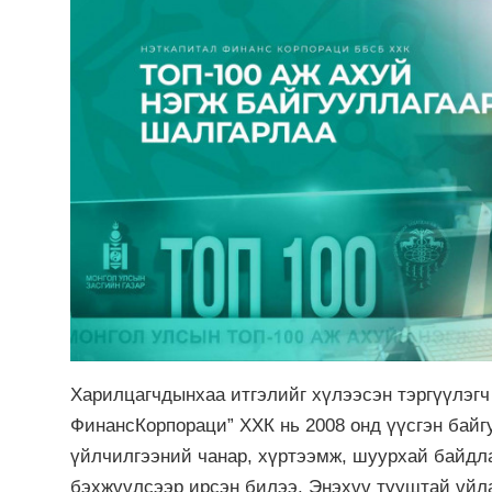
Харилцагчдынхаа итгэлийг хүлээсэн тэргүүлэгч
ФинансКорпораци” ХХК нь 2008 онд үүсгэн байг
үйлчилгээний чанар, хүртээмж, шуурхай байдл
бэхжүүлсээр ирсэн билээ. Энэхүү тууштай үйл