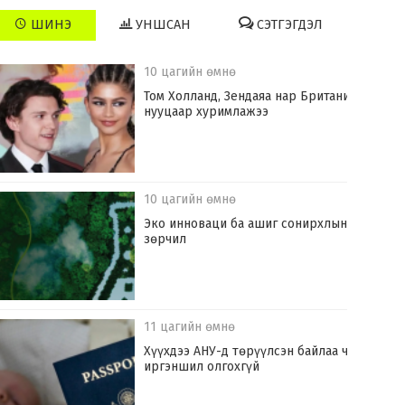
ШИНЭ
УНШСАН
СЭТГЭГДЭЛ
10 цагийн өмнө
Том Холланд, Зендаяа нар Британид
нууцаар хуримлажээ
10 цагийн өмнө
Эко инноваци ба ашиг сонирхлын
зөрчил
11 цагийн өмнө
Хүүхдээ АНУ-д төрүүлсэн байлаа ч
иргэншил олгохгүй