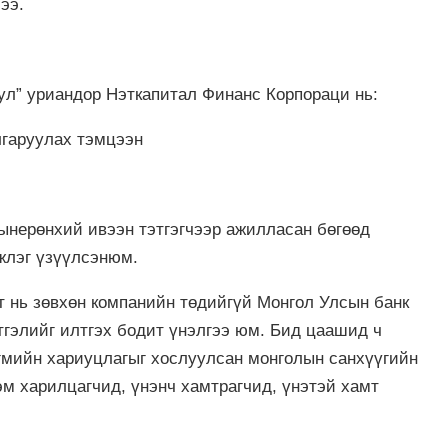
ээ.
уул” уриандор Нэткапитал Финанс Корпораци нь:
лгаруулах тэмцээн
нерөнхий ивээн тэтгэгчээр ажилласан бөгөөд
жлэг үзүүлсэнюм.
т нь зөвхөн компанийн төдийгүй Монгол Улсын банк
тгэлийг илтгэх бодит үнэлгээ юм. Бид цаашид ч
йгмийн хариуцлагыг хослуулсан монголын санхүүгийн
м харилцагчид, үнэнч хамтрагчид, үнэтэй хамт