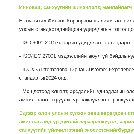
Инновац, санхүүгийн шинэчлэлд манлайлагч
Нэткапитал Финанс Корпораци нь дижитал шилж
улсын стандартаднийцсэн удирдлагын тогтолцо
- ISO 9001:2015 чанарын удирдлагын стандарты
- ISO/IEC 27001 мэдээллийн аюулгүй байдлынуд
- IDCXS (International Digital Customer Experie
стандартыг2024 онд,
- Мөн дотоод хяналт, эрсдэлийн удирдлагын ол
амжилттайнэвтрүүлж, үргэлжлүүлэн хэрэгжүүлж
Эдгээр олон улсын хүлээн зөвшөөрөгдсөн ст
ажиллагаанд үр дүнтэйгээрхэрэгжүүлж, харил
санхүүгийн үйлчилгээний экосистемийгбүрд