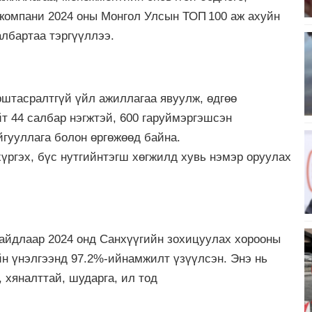
 компани 2024 оны Монгол Улсын ТОП 100 аж ахуйн
албартаа тэргүүллээ.
штасралтгүй үйл ажиллагаа явуулж, өдгөө
йт 44 салбар нэгжтэй, 600 гаруймэргэшсэн
гууллага болон өргөжөөд байна.
ргэх, бүс нутгийнтэгш хөгжилд хувь нэмэр оруулах
байдлаар 2024 онд Санхүүгийн зохицуулах хорооны
н үнэлгээнд 97.2%-ийнамжилт үзүүлсэн. Энэ нь
хяналттай, шударга, ил тод