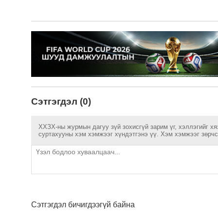
Сэтгэгдэл (0)
ХХЗХ-ны журмын дагуу зүй зохисгүй зарим үг, хэллэгийг хя
суртахууны хэм хэмжээг хүндэтгэнэ үү. Хэм хэмжээг зөрчсө
Сэтгэгдэл бичигдээгүй байна