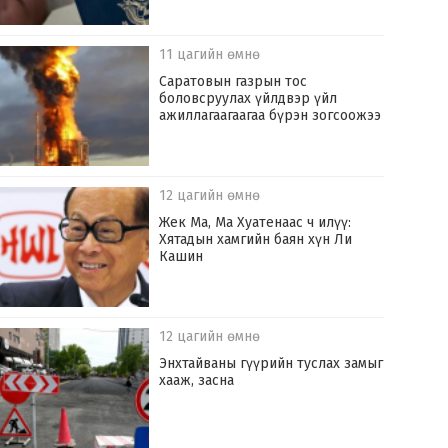
11 цагийн өмнө
Саратовын газрын тос
боловсруулах үйлдвэр үйл
ажиллагаагаагаа бүрэн зогсоожээ
12 цагийн өмнө
Жек Ма, Ма Хуатенаас ч илүү:
Хятадын хамгийн баян хүн Ли
Кашин
12 цагийн өмнө
Энхтайваны гүүрийн туслах замыг
хааж, засна