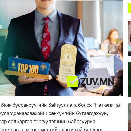
 банк буссанхүүгийн байгууллага болох “Нэткапитал
уулагдсанаасаахойш санхүүгийн бүтээгдэхүүн,
аар салбартаа тэргүүлэгчийн байрсууриа
ажиллагаа, менежментийн оновчтой бодлого,