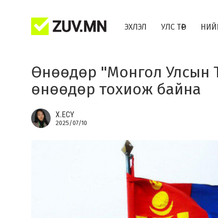
ЭХЛЭЛ
УЛС ТӨР
НИЙ
​Өнөөдөр "Монгол Улсын
өнөөдөр тохиож байна
Х.ЕСҮ
2025/07/10