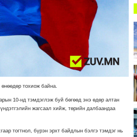
 өнөөдөр тохиож байна.
арын 10-нд тэмдэглэж буй бөгөөд энэ өдөр алтан
хүндэтгэлийн жагсаал хийж, төрийн далбаандаа
гаар тогтнол, бүрэн эрхт байдлын бэлгэ тэмдэг нь