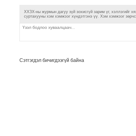
ХХЗХ-ны журмын дагуу зүй зохисгүй зарим үг, хэллэгийг хя
суртахууны хэм хэмжээг хүндэтгэнэ үү. Хэм хэмжээг зөрчсө
Сэтгэгдэл бичигдээгүй байна