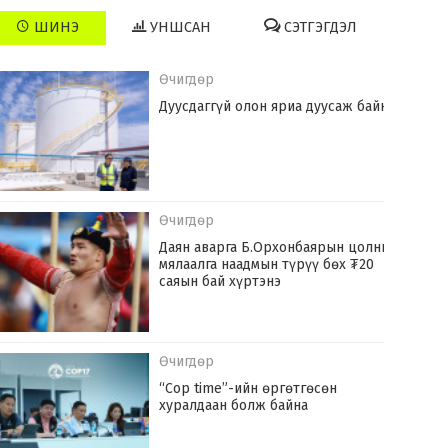
ШИНЭ
УНШСАН
СЭТГЭГДЭЛ
Өчигдөр
Дуусдаггүй олон яриа дуусаж байна
Өчигдөр
Даян аварга Б.Орхонбаярын цолны
мялаалга наадмын түрүү бөх ₮20
саяын бай хүртэнэ
Өчигдөр
“Cop time”-ийн өргөтгөсөн
хуралдаан болж байна