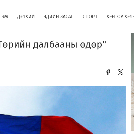
ГЭМ
ДЭЛХИЙ
ЭДИЙН ЗАСАГ
СПОРТ
ХЭН ЮУ ХЭЛ
 Төрийн далбааны өдөр"