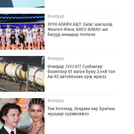
Өчигдөр
ЗҮҮН АЗИЙН АШТ: Хагас шигшээд
Монгол-Япон, БНСУ-БНХАУ-ын
багууд өнөөдөр тоглоно
Өчигдөр
Өчигдөр /VIII.07/ Сүхбаатар
боомтоор 61 вагон буюу 3,448 тонн
Аи-92 автобензин орж иржээ
Өчигдөр
Том Холланд, Зендаяа нар Британид
нууцаар хуримлажээ