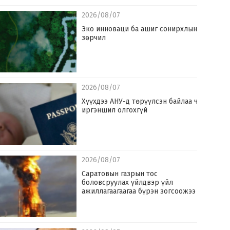
2026/08/07
Эко инноваци ба ашиг сонирхлын
зөрчил
2026/08/07
Хүүхдээ АНУ-д төрүүлсэн байлаа ч
иргэншил олгохгүй
2026/08/07
Саратовын газрын тос
боловсруулах үйлдвэр үйл
ажиллагаагаагаа бүрэн зогсоожээ