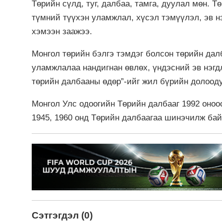
Төрийн сүлд, туг, далбаа, тамга, дуулал мөн. Т
түмний түүхэн уламжлал, хүсэл тэмүүлэл, эв н
хэмээн заажээ.
Монгол төрийн бэлгэ тэмдэг болсон төрийн далб
уламжлалаа нандигнан өвлөх, үндэсний эв нэгд
төрийн далбааны өдөр”-ийг жил бүрийн долооду
Монгол Улс одоогийн Төрийн далбааг 1992 оноос
1945, 1960 онд Төрийн далбаагаа шинэчилж бай
Сэтгэгдэл (0)