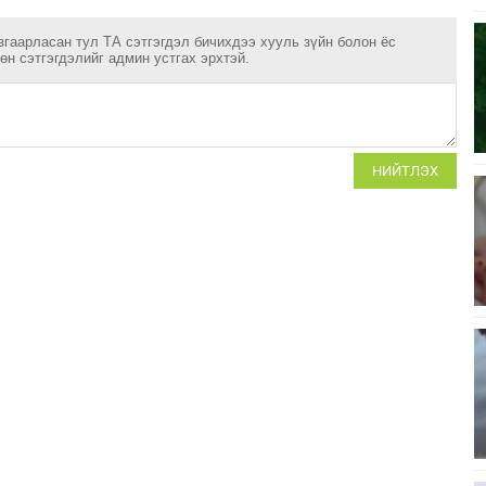
згаарласан тул ТА сэтгэгдэл бичихдээ хууль зүйн болон ёс
н сэтгэгдэлийг админ устгах эрхтэй.
НИЙТЛЭХ