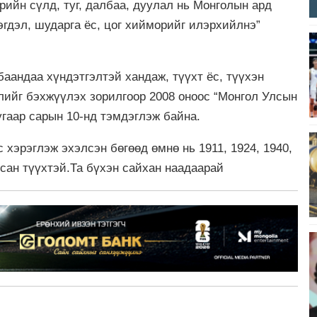
өрийн сүлд, туг, далбаа, дуулал нь Монголын ард
эгдэл, шударга ёс, цог хийморийг илэрхийлнэ”
аандаа хүндэтгэлтэй хандаж, түүхт ёс, түүхэн
лийг бэхжүүлэх зорилгоор 2008 оноос “Монгол Улсын
гаар сарын 10-нд тэмдэглэж байна.
 хэрэглэж эхэлсэн бөгөөд өмнө нь 1911, 1924, 1940,
сан түүхтэй.Та бүхэн сайхан наадаарай