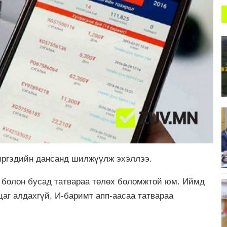
 иргэдийн дансанд шилжүүлж эхэллээ.
гө болон бусад татвараа төлөх боломжтой юм. Иймд
цаг алдахгүй, И-баримт апп-аасаа татвараа