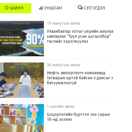
ШИНЭ
УНШСАН
СЭТГЭГДЭЛ
19 минутын өмнө
Улаанбаатар хотыг үерийн аюулаас
хамгаалах “Туул усан цогцолбор”
төслийг хэрэгжүүлнэ
36 минутын өмнө
Нефть импортлогч компаниуд
татварын өртэй байсан ч дансыг нь
битүүмжлэхгүй
1 цагийн өмнө
Цэцэрлэгийн бүртгэл энэ сарын
10-нд эхэлнэ