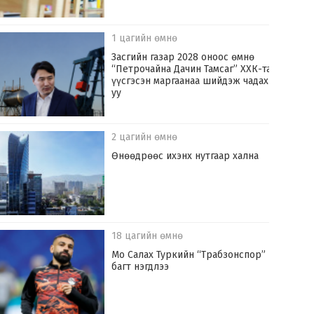
1 цагийн өмнө
Засгийн газар 2028 оноос өмнө
“Петрочайна Дачин Тамсаг” ХХК-тай
үүсгэсэн маргаанаа шийдэж чадах
уу
2 цагийн өмнө
Өнөөдрөөс ихэнх нутгаар хална
18 цагийн өмнө
Мо Салах Туркийн “Трабзонспор”
багт нэгдлээ