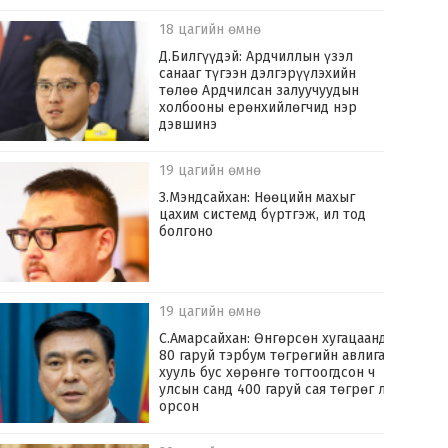
18 цагийн өмнө
Д.Билгүүдэй: Ардчиллын үзэл
санааг түгээн дэлгэрүүлэхийн
төлөө Ардчилсан залуучуудын
холбооны ерөнхийлөгчид нэр
дэвшинэ
19 цагийн өмнө
З.Мэндсайхан: Нөөцийн махыг
цахим системд бүртгэж, ил тод
болгоно
19 цагийн өмнө
С.Амарсайхан: Өнгөрсөн хугацаанд
80 гаруй тэрбум төгрөгийн авлига,
хууль бус хөрөнгө тогтоогдсон ч
улсын санд 400 гаруй сая төгрөг л
орсон