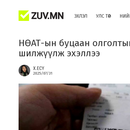
ЭХЛЭЛ
УЛС ТӨР
НИЙ
НӨАТ-ын буцаан олголты
шилжүүлж эхэллээ
Х.ЕСҮ
2025/07/31