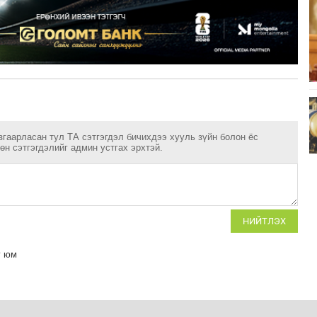
згаарласан тул ТА сэтгэгдэл бичихдээ хууль зүйн болон ёс
н сэтгэгдэлийг админ устгах эрхтэй.
НИЙТЛЭХ
у юм