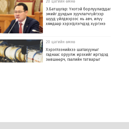
20 цагийн өмнө
Э.Батшугар: Үнэтэй борлуулагддаг
эмийг дундын зуучлагчгүйгээр
шууд үйлдвэрээс нь авч, илүү
хямдаар хэрэгдлэгчдэд хүргэнэ
20 цагийн өмнө
Хэрэглээнийхээ шатахууныг
гаднаас оруулж ирэхийг иргэдэд
зөвшөөрч, гаалийн татварыг
тэглэлээ
22 цагийн өмнө
ТОДРУУЛГА: Олон нийтийн газар
хэрүүл маргаан үүсгэсэн этгээдийг
торголоо
22 цагийн өмнө