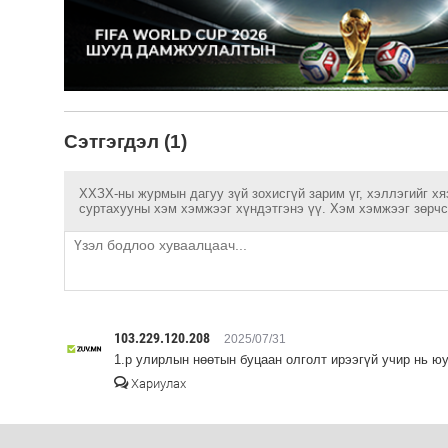
Сэтгэгдэл (1)
ХХЗХ-ны журмын дагуу зүй зохисгүй зарим үг, хэллэгийг хя
суртахууны хэм хэмжээг хүндэтгэнэ үү. Хэм хэмжээг зөрчсө
103.229.120.208
2025/07/31
1.р улирлын нөөтын буцаан олголт ирээгүй учир нь ю
Хариулах