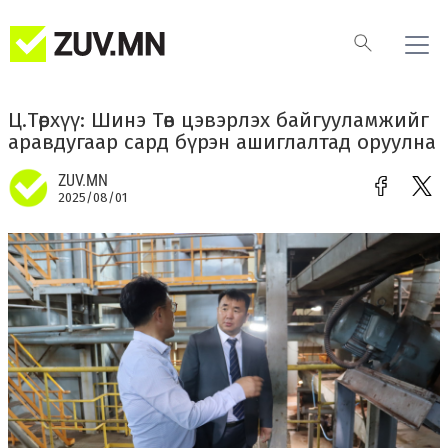
Ц.Төрхүү: Шинэ Төв цэвэрлэх байгууламжийг
аравдугаар сард бүрэн ашиглалтад оруулна
ZUV.MN
2025/08/01