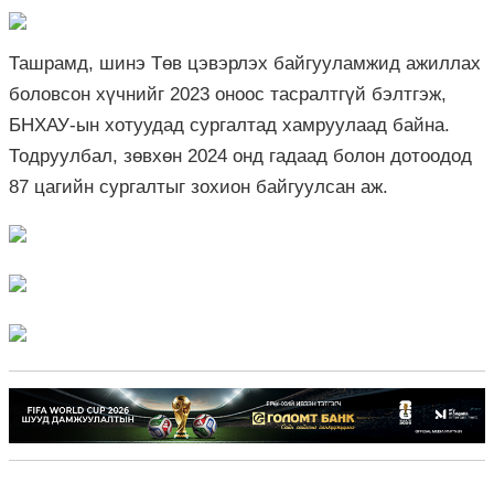
Ташрамд, шинэ Төв цэвэрлэх байгууламжид ажиллах
боловсон хүчнийг 2023 оноос тасралтгүй бэлтгэж,
БНХАУ-ын хотуудад сургалтад хамруулаад байна.
Тодруулбал, зөвхөн 2024 онд гадаад болон дотоодод
87 цагийн сургалтыг зохион байгуулсан аж.