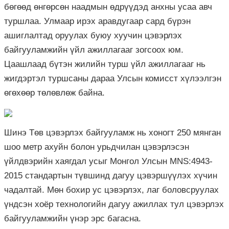
бөгөөд өнгөрсөн наадмын өдрүүдэд анхны усаа авч
туршлаа. Улмаар ирэх аравдугаар сард бүрэн
ашиглалтад оруулах буюу хуучин цэвэрлэх
байгууламжийн үйл ажиллагааг зогсоох юм.
Цаашлаад бүтэн жилийн турш үйл ажиллагааг нь
жигдэртэл туршсаны дараа Улсын комисст хүлээлгэн
өгөхөөр төлөвлөж байна.
Шинэ Төв цэвэрлэх байгууламж нь хоногт 250 мянган
шоо метр ахуйн болон урьдчилан цэвэрлэсэн
үйлдвэрийн хаягдал усыг Монгол Улсын MNS:4943-
2015 стандартын түвшинд дагуу цэвэршүүлэх хүчин
чадалтай. Мөн бохир ус цэвэрлэх, лаг боловсруулах
үндсэн хоёр технологийн дагуу ажиллах тул цэвэрлэх
байгууламжийн үнэр эрс багасна.