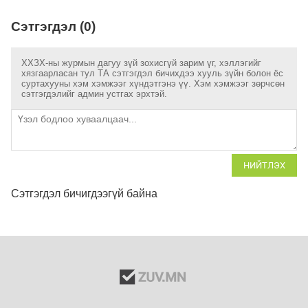
Сэтгэгдэл (0)
ХХЗХ-ны журмын дагуу зүй зохисгүй зарим үг, хэллэгийг
хязгаарласан тул ТА сэтгэгдэл бичихдээ хууль зүйн болон ёс
суртахууны хэм хэмжээг хүндэтгэнэ үү. Хэм хэмжээг зөрчсөн
сэтгэгдэлийг админ устгах эрхтэй.
НИЙТЛЭХ
Сэтгэгдэл бичигдээгүй байна