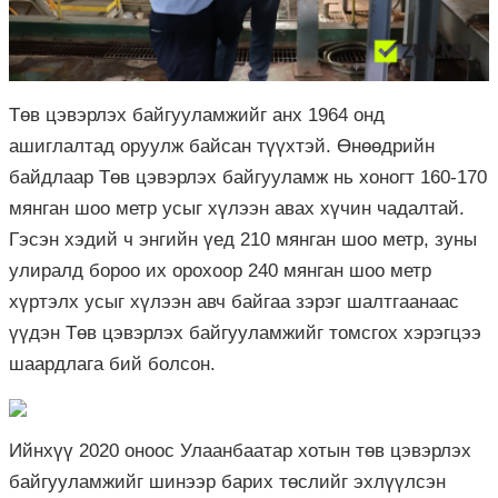
Төв цэвэрлэх байгууламжийг анх 1964 онд
ашиглалтад оруулж байсан түүхтэй. Өнөөдрийн
байдлаар Төв цэвэрлэх байгууламж нь хоногт 160-170
мянган шоо метр усыг хүлээн авах хүчин чадалтай.
Гэсэн хэдий ч энгийн үед 210 мянган шоо метр, зуны
улиралд бороо их орохоор 240 мянган шоо метр
хүртэлх усыг хүлээн авч байгаа зэрэг шалтгаанаас
үүдэн Төв цэвэрлэх байгууламжийг томсгох хэрэгцээ
шаардлага бий болсон.
Ийнхүү 2020 оноос Улаанбаатар хотын төв цэвэрлэх
байгууламжийг шинээр барих төслийг эхлүүлсэн