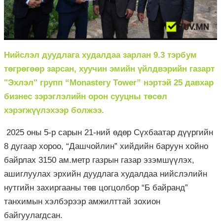
Нийслэл дуудлага худалдаа зарлан 9.3 тэрбум
төгрөгөөр зарсан, хуучин эмийн үйлдвэрийн газарт
"Эхлэл" групп “Monastery Tower” нэртэй 25 давхар
бизнес зэрэглэлийн орон сууцны төсөл
хэрэгжүүлэхээр болжээ.
2025 оны 5-р сарын 21-ний өдөр Сүхбаатар дүүргийн
8 дугаар хороо, “Дашчойлин” хийдийн баруун хойно
байрлах 3150 ам.метр газрын газар эзэмшүүлэх,
ашиглуулах эрхийн дуудлага худалдаа нийслэлийн
нутгийн захиргааны төв цогцолбор “Б байранд”
танхимын хэлбэрээр амжилттай зохион
байгуулагдсан.