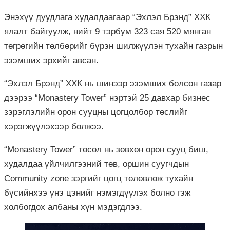
Энэхүү дуудлага худалдаагаар “Эхлэл Брэнд” ХХК
ялалт байгуулж, нийт 9 тэрбум 323 сая 520 мянган
төгрөгийн төлбөрийг бүрэн шилжүүлэн тухайн газрын
эзэмших эрхийг авсан.
“Эхлэл Брэнд” ХХК нь шинээр эзэмших болсон газар
дээрээ “Monastery Tower” нэртэй 25 давхар бизнес
зэрэглэлийн орон сууцны цогцолбор төслийг
хэрэгжүүлэхээр болжээ.
“Monastery Tower” төсөл нь зөвхөн орон сууц биш,
худалдаа үйлчилгээний төв, оршин суугчдын
Community zone зэргийг цогц төлөвлөж тухайн
бүсийнхээ үнэ цэнийг нэмэгдүүлэх болно гэж
холбогдох албаны хүн мэдэгдлээ.