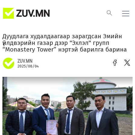
Дуудлага худалдаагаар зарагдсан Эмийн
үйлдвэрийн газар дээр "Эхлэл" групп
“Monastery Tower” нэртэй барилга барина
ZUV.MN
2025/08/04