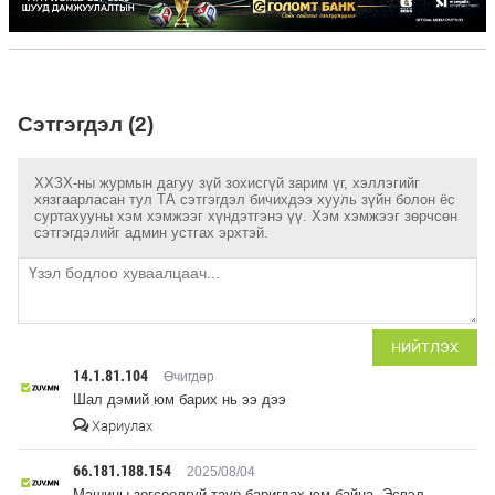
Сэтгэгдэл (2)
ХХЗХ-ны журмын дагуу зүй зохисгүй зарим үг, хэллэгийг
хязгаарласан тул ТА сэтгэгдэл бичихдээ хууль зүйн болон ёс
суртахууны хэм хэмжээг хүндэтгэнэ үү. Хэм хэмжээг зөрчсөн
сэтгэгдэлийг админ устгах эрхтэй.
НИЙТЛЭХ
14.1.81.104
Өчигдөр
Шал дэмий юм барих нь ээ дээ
Хариулах
66.181.188.154
2025/08/04
Машины зогсоолгүй таур баригдах юм байна. Эсвэл