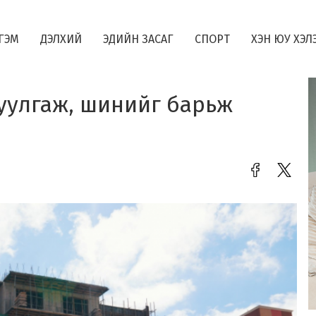
ГЭМ
ДЭЛХИЙ
ЭДИЙН ЗАСАГ
СПОРТ
ХЭН ЮУ ХЭЛ
уулгаж, шинийг барьж