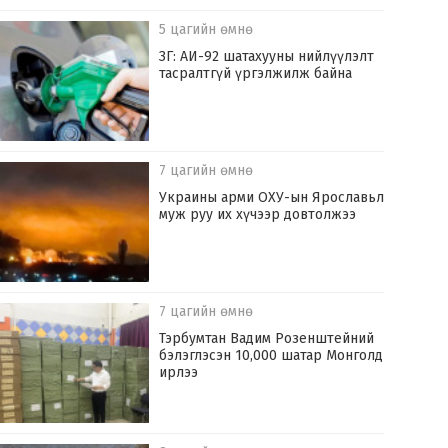
5 цагийн өмнө
ЗГ: АИ-92 шатахууны нийлүүлэлт
тасралтгүй үргэлжилж байна
7 цагийн өмнө
Украины арми ОХУ-ын Ярославьл
муж руу их хүчээр довтолжээ
7 цагийн өмнө
Тэрбумтан Вадим Розенштейний
бэлэглэсэн 10,000 шатар Монголд
ирлээ