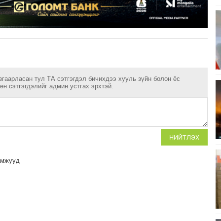
згаарласан тул ТА сэтгэгдэл бичихдээ хууль зүйн болон ёс
н сэтгэгдэлийг админ устгах эрхтэй.
НИЙТЛЭХ
амжууд