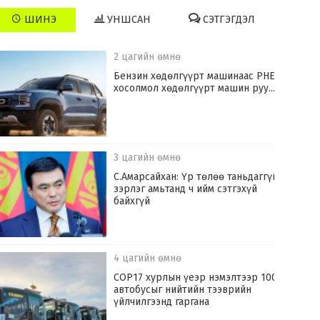
ШИНЭ
УНШСАН
СЭТГЭГДЭЛ
2 цагийн өмнө
​Бензин хөдөлгүүрт машинаас PHEV
хосолмол хөдөлгүүрт машин руу...
3 цагийн өмнө
С.Амарсайхан: Үр төлөө таньдаггүй
зэрлэг амьтанд ч ийм сэтгэхүй
байхгүй
4 цагийн өмнө
COP17 хурлын үеэр нэмэлтээр 100
автобусыг нийтийн тээврийн
үйлчилгээнд гаргана