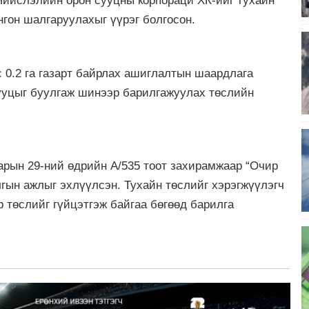
Нийслэлийн орон сууцны корпораци ХК-ийг тухайн
нгон шалгаруулахыг үүрэг болгосон.
 0.2 га газарт байрлах ашиглалтын шаардлага
сууцыг буулгаж шинээр барилгажуулах төслийн
арын 29-ний өдрийн А/535 тоот захирамжаар “Очир
гын ажлыг эхлүүлсэн. Тухайн төслийг хэрэгжүүлэгч
 төслийг гүйцэтгэж байгаа бөгөөд барилга