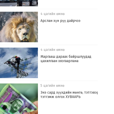
4 цагийн өмнө
Арслан хүн рүү дайрчээ
4 цагийн өмнө
Маргааш дараах байршлуудад
цахилгаан хязгаарлана
5 цагийн өмнө
Энэ сард хүүхдийн мөнгө, тэтгэвэр,
тэтгэмж олгох ХУВААРЬ