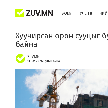
ЭХЛЭЛ
УЛС ТӨР
НИЙ
Хуучирсан орон сууцыг б
байна
ZUV.MN
11 цаг 24 минутын өмнө