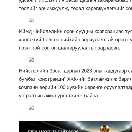
удсан. Нийслэлийн Засаг даргын захирамжаар 
төслийг эрчимжүүлж, төсөл хэрэгжүүлэгчийг со
Иймд Нийслэлийн орон сууцны корпорациас тус
хангахгүй болсон нийтийн зориулалттай орон 
нээлттэй сонгон шалгаруулалтыг зарласан.
Нийслэлийн Засаг даргын 2023 оны тавдугаар с
бумбат констракшн” ХХК-ийг батламжилж барил
компани өөрийн 100 хувийн хөрөнгө оруулалтаар
угсралтын ажил үргэлжилж байна.