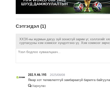
Сэтгэгдэл (1)
ХХЗХ-ны журмын дагуу зүй зохисгүй зарим үг, хэллэгийг хя
суртахууны хэм хэмжээг хүндэтгэнэ үү. Хэм хэмжээг зөрчсө
202.9.46.195
2025/08/08
Ямар хот төлөвлөлтгүй замбараагүй барилга байгуул
Хариулах