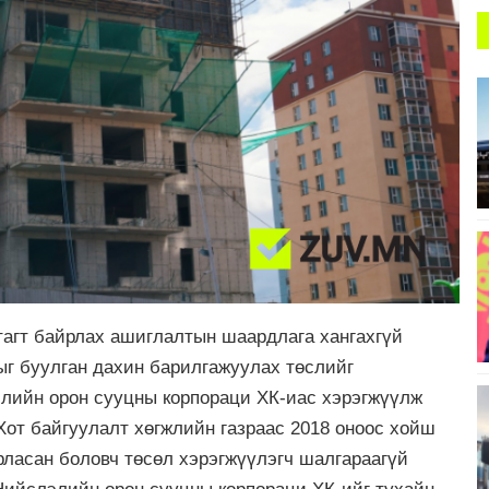
тагт байрлах ашиглалтын шаардлага хангахгүй
ыг буулган дахин барилгажуулах төслийг
элийн орон сууцны корпораци ХК-иас хэрэгжүүлж
 Хот байгуулалт хөгжлийн газраас 2018 оноос хойш
рласан боловч төсөл хэрэгжүүлэгч шалгараагүй