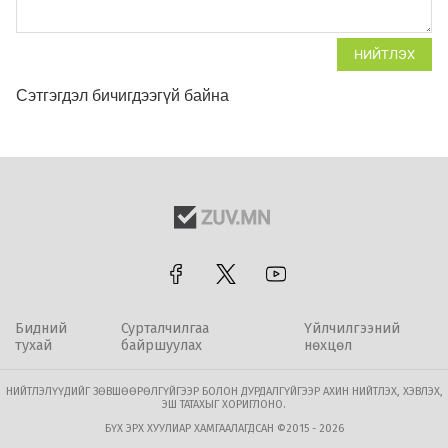
НИЙТЛЭХ
Сэтгэгдэл бичигдээгүй байна
Бидний
Сурталчилгаа
Үйлчилгээний
тухай
байршуулах
нөхцөл
НИЙТЛЭЛҮҮДИЙГ ЗӨВШӨӨРӨЛГҮЙГЭЭР БОЛОН ДУРДАЛГҮЙГЭЭР АХИН НИЙТЛЭХ, ХЭВЛЭХ,
ЭШ ТАТАХЫГ ХОРИГЛОНО.
БҮХ ЭРХ ХУУЛИАР ХАМГААЛАГДСАН ©2015 - 2026