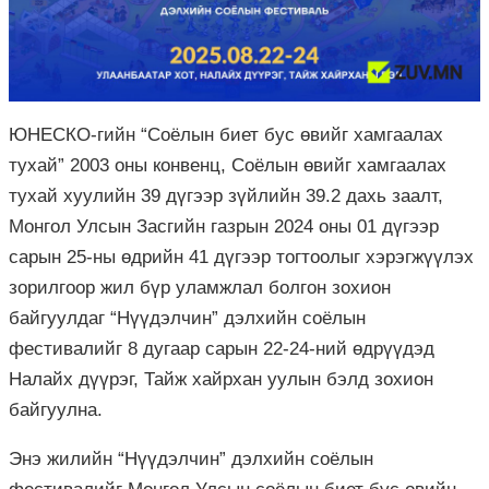
ЮНЕСКО-гийн “Соёлын биет бус өвийг хамгаалах
тухай” 2003 оны конвенц, Соёлын өвийг хамгаалах
тухай хуулийн 39 дүгээр зүйлийн 39.2 дахь заалт,
Монгол Улсын Засгийн газрын 2024 оны 01 дүгээр
сарын 25-ны өдрийн 41 дүгээр тогтоолыг хэрэгжүүлэх
зорилгоор жил бүр уламжлал болгон зохион
байгуулдаг “Нүүдэлчин” дэлхийн соёлын
фестивалийг 8 дугаар сарын 22-24-ний өдрүүдэд
Налайх дүүрэг, Тайж хайрхан уулын бэлд зохион
байгуулна.
Энэ жилийн “Нүүдэлчин” дэлхийн соёлын