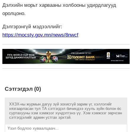
Дэлхийн морьт харвааны холбооны удирдлагууд
оролцоно.
Дэлгэрэнгүй мэдээллийг:
https://mocsty.gov.mn/news/8nwcf
Сэтгэгдэл (0)
ХХЗХ-ны журмын дагуу зүй зохисгүй зарим үг, хэллэгийг
хязгаарласан тул ТА сэтгэгдэл бичихдээ хууль зүйн болон ёс
суртахууны хэм хэмжээг хүндэтгэнэ үү. Хэм хэмжээг зөрчсөн
сэтгэгдэлийг админ устгах эрхтэй.