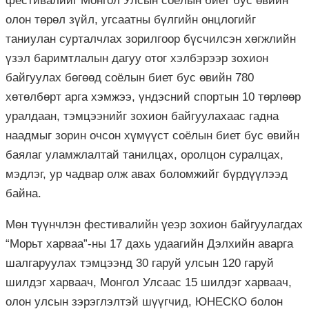
фестивалийг Монгол Улсын соёлын биет бус өвийн
олон төрөл зүйл, угсаатны бүлгийн онцлогийг
таниулан сурталчлах зорилгоор бүсчилсэн хөгжлийн
үзэл баримтлалын дагуу отог хэлбэрээр зохион
байгуулах бөгөөд соёлын биет бус өвийн 780
хөтөлбөрт арга хэмжээ, үндэсний спортын 10 төрлөөр
уралдаан, тэмцээнийг зохион байгуулахаас гадна
наадмыг зорин очсон хүмүүст соёлын биет бус өвийн
баялаг уламжлалтай танилцах, оролцон суралцах,
мэдлэг, ур чадвар олж авах боломжийг бүрдүүлээд
байна.
Мөн түүнчлэн фестивалийн үеэр зохион байгуулагдах
“Морьт харваа”-ны 17 дахь удаагийн Дэлхийн аварга
шалгаруулах тэмцээнд 30 гаруй улсын 120 гаруй
шилдэг харваач, Монгол Улсаас 15 шилдэг харваач,
олон улсын зэрэглэлтэй шүүгчид, ЮНЕСКО болон