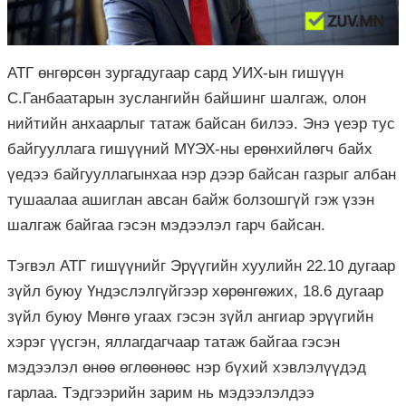
АТГ өнгөрсөн зургадугаар сард УИХ-ын гишүүн
С.Ганбаатарын зуслангийн байшинг шалгаж, олон
нийтийн анхаарлыг татаж байсан билээ. Энэ үеэр тус
байгууллага гишүүний МҮЭХ-ны ерөнхийлөгч байх
үедээ байгууллагынхаа нэр дээр байсан газрыг албан
тушаалаа ашиглан авсан байж болзошгүй гэж үзэн
шалгаж байгаа гэсэн мэдээлэл гарч байсан.
Тэгвэл АТГ гишүүнийг Эрүүгийн хуулийн 22.10 дугаар
зүйл буюу Үндэслэлгүйгээр хөрөнгөжих, 18.6 дугаар
зүйл буюу Мөнгө угаах гэсэн зүйл ангиар эрүүгийн
хэрэг үүсгэн, яллагдагчаар татаж байгаа гэсэн
мэдээлэл өнөө өглөөнөөс нэр бүхий хэвлэлүүдэд
гарлаа. Тэдгээрийн зарим нь мэдээлэлдээ