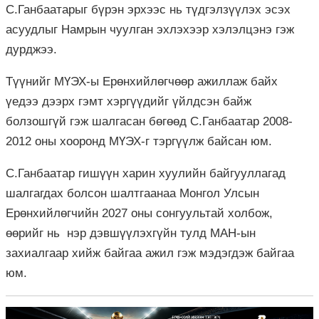
С.Ганбаатарыг бүрэн эрхээс нь түдгэлзүүлэх эсэх
асуудлыг Намрын чуулган эхлэхээр хэлэлцэнэ гэж
дурджээ.
Түүнийг МҮЭХ-ы Ерөнхийлөгчөөр ажиллаж байх
үедээ дээрх гэмт хэргүүдийг үйлдсэн байж
болзошгүй гэж шалгасан бөгөөд С.Ганбаатар 2008-
2012 оны хооронд МҮЭХ-г тэргүүлж байсан юм.
С.Ганбаатар гишүүн харин хуулийн байгууллагад
шалгагдах болсон шалтгаанаа Монгол Улсын
Ерөнхийлөгчийн 2027 оны сонгуультай холбож,
өөрийг нь нэр дэвшүүлэхгүйн тулд МАН-ын
захиалгаар хийж байгаа ажил гэж мэдэгдэж байгаа
юм.