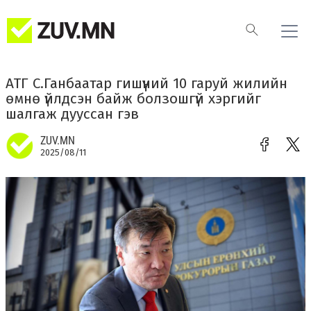
АТГ С.Ганбаатар гишүүний 10 гаруй жилийн
өмнө үйлдсэн байж болзошгүй хэргийг
шалгаж дууссан гэв
ZUV.MN
2025/08/11