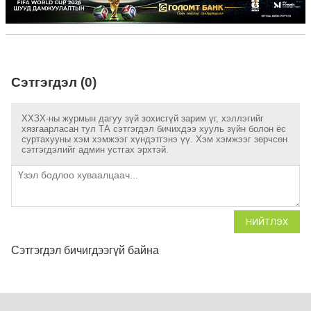
Сэтгэгдэл (0)
ХХЗХ-ны журмын дагуу зүй зохисгүй зарим үг, хэллэгийг
хязгаарласан тул ТА сэтгэгдэл бичихдээ хууль зүйн болон ёс
суртахууны хэм хэмжээг хүндэтгэнэ үү. Хэм хэмжээг зөрчсөн
сэтгэгдэлийг админ устгах эрхтэй.
НИЙТЛЭХ
Сэтгэгдэл бичигдээгүй байна