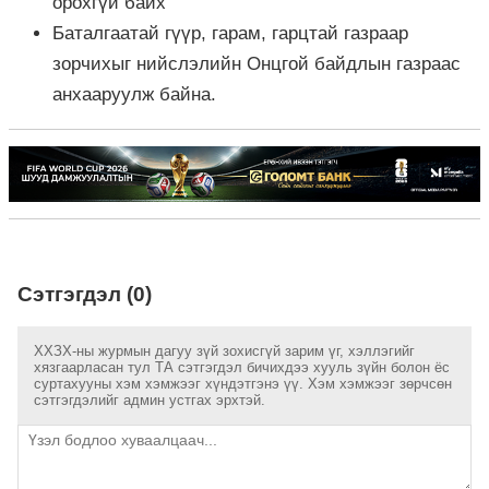
орохгүй байх
Баталгаатай гүүр, гарам, гарцтай газраар
зорчихыг нийслэлийн Онцгой байдлын газраас
анхааруулж байна.
Сэтгэгдэл (0)
ХХЗХ-ны журмын дагуу зүй зохисгүй зарим үг, хэллэгийг
хязгаарласан тул ТА сэтгэгдэл бичихдээ хууль зүйн болон ёс
суртахууны хэм хэмжээг хүндэтгэнэ үү. Хэм хэмжээг зөрчсөн
сэтгэгдэлийг админ устгах эрхтэй.