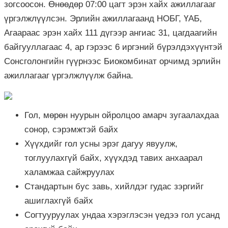
зогсоосон. Өнөөдөр 07:00 цагт эрэн хайх ажиллагааг
үргэлжлүүлсэн. Эрлийн ажиллагаанд НОБГ, ҮАБ,
Агаараас эрэн хайх 111 дүгээр ангиас 31, цагдаагийн
байгууллагаас 4, ар гэрээс 6 иргэний бүрэлдэхүүнтэй
Сонсголонгийн гүүрнээс Биокомбинат орчимд эрлийн
ажиллагааг үргэлжлүүлж байна.
Гол, мөрөн нуурын ойролцоо амарч зугаалахдаа
сонор, сэрэмжтэй байх
Хүүхдийг гол усны эрэг дагуу явуулж,
тоглуулахгүй байх, хүүхдэд тавих анхаарал
халамжаа сайжруулах
Стандартын бус завь, хийлдэг гудас зэргийг
ашиглахгүй байх
Согтууруулах ундаа хэрэглэсэн үедээ гол усанд