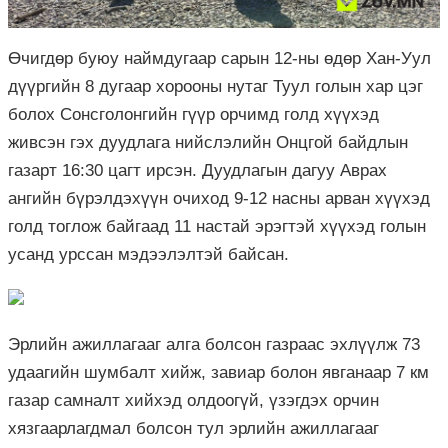
Өчигдөр буюу наймдугаар сарын 12-ны өдөр Хан-Уул
дүүргийн 8 дугаар хорооны нутаг Туул голын хар цэг
болох Сонсголонгийн гүүр орчимд голд хүүхэд
живсэн гэх дуудлага нийслэлийн Онцгой байдлын
газарт 16:30 цагт ирсэн. Дуудлагын дагуу Аврах
ангийн бүрэлдэхүүн очиход 9-12 насны арван хүүхэд
голд тоглож байгаад 11 настай эрэгтэй хүүхэд голын
усанд урссан мэдээлэлтэй байсан.
Эрлийн ажиллагааг алга болсон газраас эхлүүлж 73
удаагийн шумбалт хийж, завиар болон явганаар 7 км
газар самналт хийхэд олдоогүй, үзэгдэх орчин
хязгаарлагдмал болсон тул эрлийн ажиллагааг