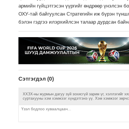
армийн гүйцэтгэсэн үүргийг өндрөөр үнэлсэн бо
ОХУ-тай байгуулсан Стратегийн иж бүрэн түнш
бэлэн гэдгээ илэрхийлсэн талаар дурдсан байн
Сэтгэгдэл (0)
ХХЗХ-ны журмын дагуу зүй зохисгүй зарим үг, хэллэгийг хя
суртахууны хэм хэмжээг хүндэтгэнэ үү. Хэм хэмжээг зөрчсө