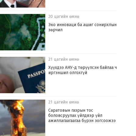
20 цагийн өмнө
Эко инноваци ба ашиг сонирхлын
зөрчил
21 цагийн өмнө
Хүүхдээ АНУ-д төрүүлсэн байлаа ч
иргэншил олгохгүй
21 цагийн өмнө
Саратовын газрын тос
боловсруулах үйлдвэр үйл
ажиллагаагаагаа бүрэн зогсоожээ