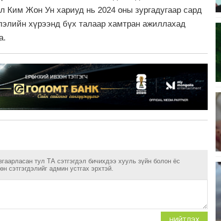
л Ким Жон Ун хариуд нь 2024 оны зургадугаар сард
лэлийн хүрээнд бүх талаар хамтран ажиллахад
а.
згаарласан тул ТА сэтгэгдэл бичихдээ хууль зүйн болон ёс
н сэтгэгдэлийг админ устгах эрхтэй.
НИЙТЛЭХ