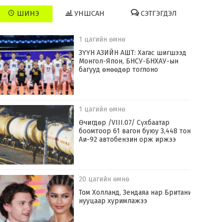
ШИНЭ
УНШСАН
СЭТГЭГДЭЛ
1 цагийн өмнө
ЗҮҮН АЗИЙН АШТ: Хагас шигшээд
Монгол-Япон, БНСУ-БНХАУ-ын
багууд өнөөдөр тоглоно
1 цагийн өмнө
Өчигдөр /VIII.07/ Сүхбаатар
боомтоор 61 вагон буюу 3,448 тонн
Аи-92 автобензин орж иржээ
20 цагийн өмнө
Том Холланд, Зендаяа нар Британид
нууцаар хуримлажээ