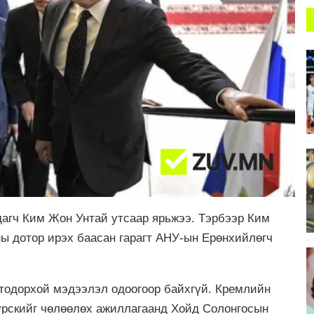
агч Ким Жон Унтай утсаар ярьжээ. Тэрбээр Ким
ы дотор ирэх баасан гарагт АНУ-ын Ерөнхийлөгч
 тодорхой мэдээлэл одоогоор байхгүй. Кремлийн
урскийг чөлөөлөх ажиллагаанд Хойд Солонгосын