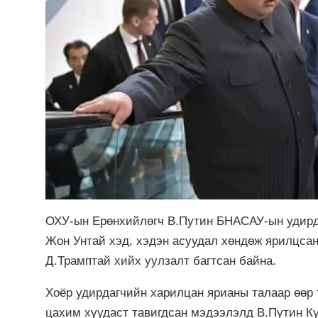
ОХУ-ын Ерөнхийлөгч В.Путин БНАСАУ-ын удирд
Жон Унтай хэд, хэдэн асуудал хөндөж ярилцсан
Д.Трамптай хийх уулзалт багтсан байна.
Хоёр удирдагчийн харилцан ярианы талаар өөр
цахим хуудаст тавигдсан мэдээлэлд В.Путин К