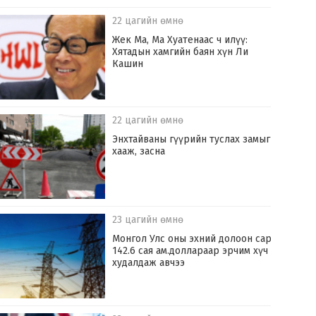
22 цагийн өмнө
Жек Ма, Ма Хуатенаас ч илүү:
Хятадын хамгийн баян хүн Ли
Кашин
22 цагийн өмнө
Энхтайваны гүүрийн туслах замыг
хааж, засна
23 цагийн өмнө
Монгол Улс оны эхний долоон сард
142.6 сая ам.доллараар эрчим хүч
худалдаж авчээ