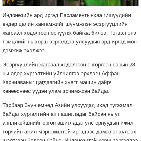
Индонезийн ард иргэд Парламентынхаа гишүүдийн
өндөр цалин хангамжийг шүүмжлэн эсэргүүцлийн
жагсаал хөдөлгөөн өрнүүлж байгаа билээ. Тэгвэл энэ
тэмцлийг нь хөрш зэргэлдээ улсуудын ард иргэд мөн
дэмжиж эхэлжээ.
Эсэргүүцлийн жагсаал хөдөлгөөн өнгөргсөн сарын 28-
ны өдөр хүргэлтийн үйлчилгээ эрхлэгч Аффан
Карниаваныг цагдаагийн хуягт машин дайрч
хөнөөснөөс үүдэн улам эрчимжсэн байдаг.
Тэрбээр Зүүн өмнөд Азийн улсуудад ихэд түгээмэл
байдаг хүргэлтийн апп ашигладаг байсан нь уг
аппликейшнийг өргөн ашигладаг улс орнуудын ижил
төрлийн ажил мэргэжилтэй иргэдээс дэмжлэг хүлээх
шалтгаан болсон байна. Индонезитэй хөрш зэргэлдээ