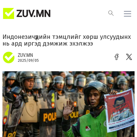
Индонезичүүдийн тэмцлийг хөрш улсуудынх
нь ард иргэд дэмжиж эхэлжээ
ZUV.MN
2025/09/05