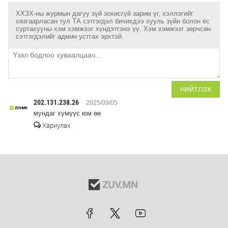
ХХЗХ-ны журмын дагуу зүй зохисгүй зарим үг, хэллэгийг
хязгаарласан тул ТА сэтгэгдэл бичихдээ хууль зүйн болон ёс
суртахууны хэм хэмжээг хүндэтгэнэ үү. Хэм хэмжээг зөрчсөн
сэтгэгдэлийг админ устгах эрхтэй.
НИЙТЛЭХ
202.131.238.26
2025/09/05
мундаг хүмүүс юм өө
Хариулах