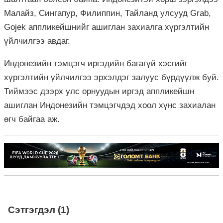
Малайз, Сингапур, Филиппин, Тайланд улсууд Grab,
Gojek аппликейшнийг ашиглан захиалга хүргэлтийн
үйлчилгээ авдаг.
Индонезийн тэмцэгч иргэдийн багагүй хэсгийг
хүргэлтийн үйлчилгээ эрхэлдэг залуус бүрдүүлж буй.
Тиймээс дээрх улс орнуудын иргэд аппликейшн
ашиглан Индонезийн тэмцэгчдэд хоол хүнс захиалан
өгч байгаа аж.
Сэтгэгдэл (1)