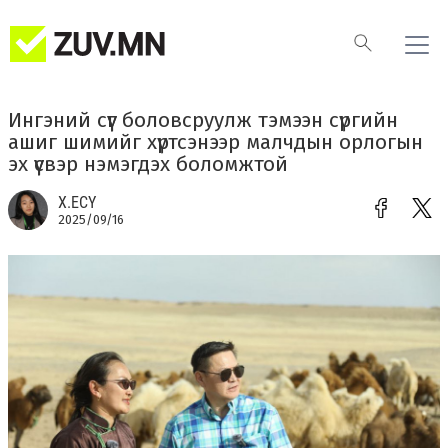
Ингэний сүүг боловсруулж тэмээн сүргийн
ашиг шимийг хүртсэнээр малчдын орлогын
эх үүсвэр нэмэгдэх боломжтой
Х.ЕСҮ
2025/09/16