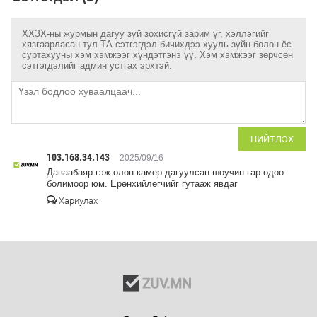
ХХЗХ-ны журмын дагуу зүй зохисгүй зарим үг, хэллэгийг
хязгаарласан тул ТА сэтгэгдэл бичихдээ хууль зүйн болон ёс
суртахууны хэм хэмжээг хүндэтгэнэ үү. Хэм хэмжээг зөрчсөн
сэтгэгдэлийг админ устгах эрхтэй.
НИЙТЛЭХ
103.168.34.143
2025/09/16
Даваабаяр гэж олон камер дагуулсан шоучин гар одоо
болимоор юм. Ерөнхийлөгчийг гутааж явдаг
Хариулах