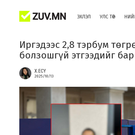
ЭХЛЭЛ
УЛС ТӨР
НИЙ
Иргэдээс 2,8 тэрбум төгр
болзошгүй этгээдийг ба
Х.ЕСҮ
2025/10/13