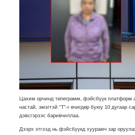
Цахим орчинд телеграмм, фэйсбүүк платформ а
настай, эмэгтэй “Т”-г өчигдөр буюу 10 дугаар с
дэвсгэрээс баривчиллаа.
Дээрх этгээд нь фэйсбүүкд хуурамч зар оруулах