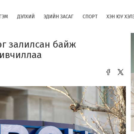
ГЭМ
ДЭЛХИЙ
ЭДИЙН ЗАСАГ
СПОРТ
ХЭН ЮУ ХЭЛ
өг залилсан байж
ривчиллаа