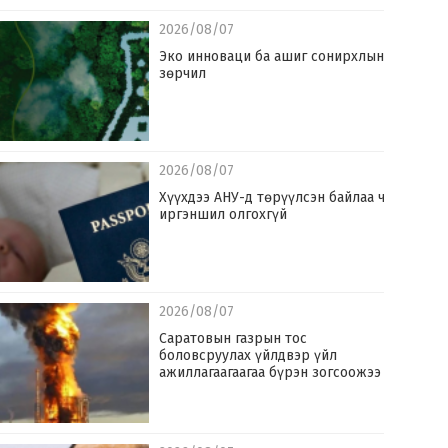
2026/08/07
Эко инноваци ба ашиг сонирхлын
зөрчил
2026/08/07
Хүүхдээ АНУ-д төрүүлсэн байлаа ч
иргэншил олгохгүй
2026/08/07
Саратовын газрын тос
боловсруулах үйлдвэр үйл
ажиллагаагаагаа бүрэн зогсоожээ