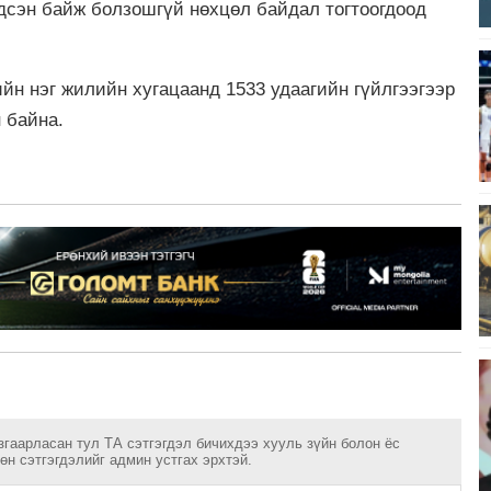
лдсэн байж болзошгүй нөхцөл байдал тогтоогдоод
йн нэг жилийн хугацаанд 1533 удаагийн гүйлгээгээр
н байна.
згаарласан тул ТА сэтгэгдэл бичихдээ хууль зүйн болон ёс
н сэтгэгдэлийг админ устгах эрхтэй.