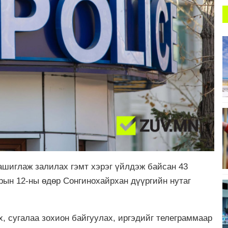
шиглаж залилах гэмт хэрэг үйлдэж байсан 43
арын 12-ны өдөр Сонгинохайрхан дүүргийн нутаг
, сугалаа зохион байгуулах, иргэдийг телеграммаар