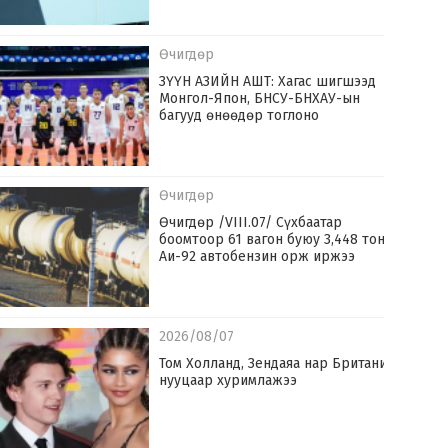
Өчигдөр
ЗҮҮН АЗИЙН АШТ: Хагас шигшээд
Монгол-Япон, БНСУ-БНХАУ-ын
багууд өнөөдөр тоглоно
Өчигдөр
Өчигдөр /VIII.07/ Сүхбаатар
боомтоор 61 вагон буюу 3,448 тонн
Аи-92 автобензин орж иржээ
2026/08/07
Том Холланд, Зендаяа нар Британид
нууцаар хуримлажээ