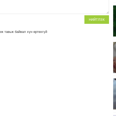
НИЙТЛЭХ
эж тавьж байвал хүн өртөхгүй