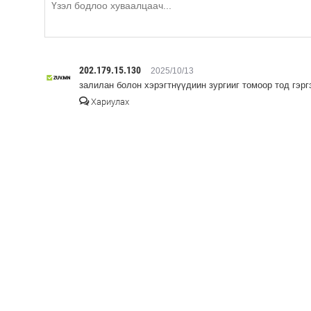
202.179.15.130
2025/10/13
залилан болон хэрэгтнүүдиин зургииг томоор тод гэрг
Хариулах