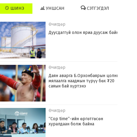
ШИНЭ
УНШСАН
СЭТГЭГДЭЛ
Өчигдөр
Дуусдаггүй олон яриа дуусаж байна
Өчигдөр
Даян аварга Б.Орхонбаярын цолны
мялаалга наадмын түрүү бөх ₮20
саяын бай хүртэнэ
Өчигдөр
“Cop time”-ийн өргөтгөсөн
хуралдаан болж байна