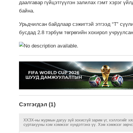
даалгавар гүйцэтгүүлэн залилах гэмт хэрэг үй
байна.
Урьдчилсан байдлаар сэжигтэй этгээд “Т” сүүли
бусдад 2.8 тэрбум төгрөгийн хохирол учруулса
Сэтгэгдэл (1)
ХХЗХ-ны журмын дагуу зүй зохисгүй зарим үг, хэллэгийг хя
суртахууны хэм хэмжээг хүндэтгэнэ үү. Хэм хэмжээг зөрчсө