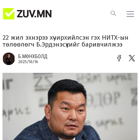
22 жил эхнэрээ хүчирхийлсэн гэх НИТХ-ын
төлөөлөгч Б.Эрдэнэсүхийг баривчилжээ
Б.МӨНХБОЛД
2025/10/16