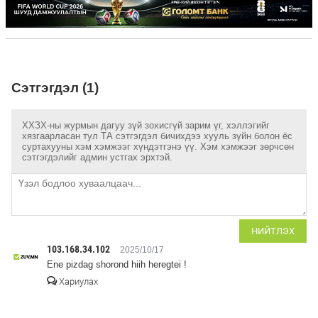
Сэтгэгдэл (1)
ХХЗХ-ны журмын дагуу зүй зохисгүй зарим үг, хэллэгийг
хязгаарласан тул ТА сэтгэгдэл бичихдээ хууль зүйн болон ёс
суртахууны хэм хэмжээг хүндэтгэнэ үү. Хэм хэмжээг зөрчсөн
сэтгэгдэлийг админ устгах эрхтэй.
НИЙТЛЭХ
103.168.34.102
2025/10/17
Ene pizdag shorond hiih heregtei !
Хариулах