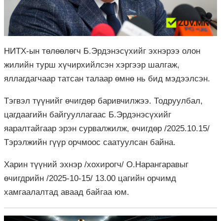
НИТХ-ын төлөөлөгч Б.Эрдэнэсүхийг эхнэрээ олон
жилийн турш хүчирхийлсэн хэргээр шалгаж,
яллагдагчаар татсан талаар өмнө нь бид мэдээлсэн.
Тэгвэл түүнийг өчигдөр баривчилжээ. Тодруулбал,
цагдаагийн байгууллагаас Б.Эрдэнэсүхийг
яаралтайгаар эрэн сурвалжилж, өчигдөр /2025.10.15/
Тэрэлжийн гүүр орчмоос саатуулсан байна.
Харин түүний эхнэр /хохирогч/ О.Нарангаравыг
өчигдрийн /2025-10-15/ 13.00 цагийн орчимд
хамгаалалтад аваад байгаа юм.