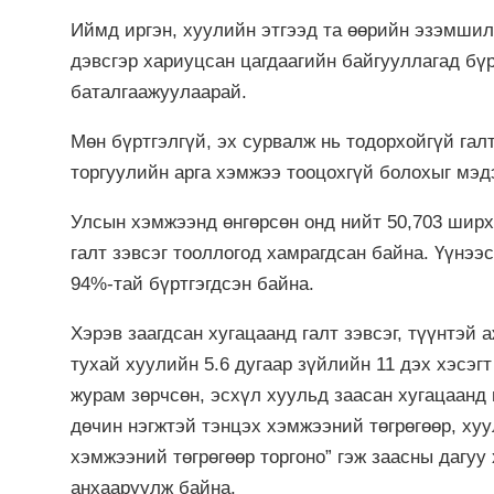
Иймд иргэн, хуулийн этгээд та өөрийн эзэмшилд
дэвсгэр хариуцсан цагдаагийн байгууллагад бү
баталгаажуулаарай.
Мөн бүртгэлгүй, эх сурвалж нь тодорхойгүй гал
торгуулийн арга хэмжээ тооцохгүй болохыг мэд
Улсын хэмжээнд өнгөрсөн онд нийт 50,703 ширхэ
галт зэвсэг тооллогод хамрагдсан байна. Үүнээ
94%-тай бүртгэгдсэн байна.
Хэрэв заагдсан хугацаанд галт зэвсэг, түүнтэй
тухай хуулийн 5.6 дугаар зүйлийн 11 дэх хэсэгт
журам зөрчсөн, эсхүл хуульд заасан хугацаанд 
дөчин нэгжтэй тэнцэх хэмжээний төгрөгөөр, хуу
хэмжээний төгрөгөөр торгоно” гэж заасны дагуу
анхааруулж байна.