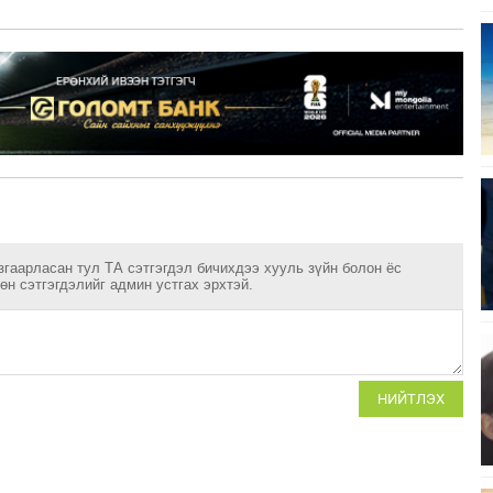
згаарласан тул ТА сэтгэгдэл бичихдээ хууль зүйн болон ёс
н сэтгэгдэлийг админ устгах эрхтэй.
НИЙТЛЭХ