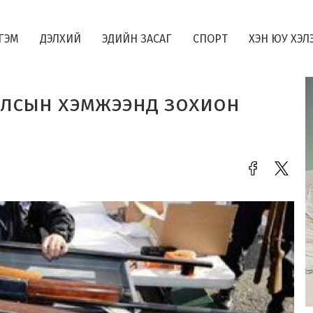
ГЭМ
ДЭЛХИЙ
ЭДИЙН ЗАСАГ
СПОРТ
ХЭН ЮУ ХЭЛ
 улсын хэмжээнд зохион