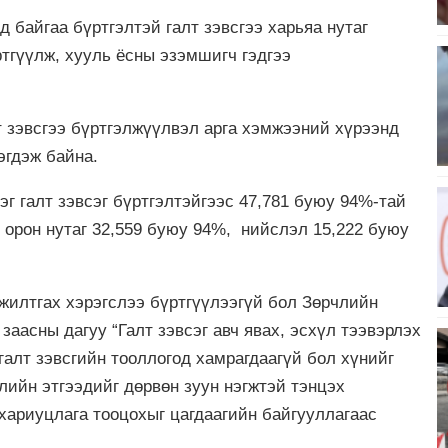
 байгаа бүртгэлтэй галт зэвсгээ харьяа нутаг
ртгүүлж, хууль ёсны эзэмшигч гэдгээ
т зэвсгээ бүртгэлжүүлвэл арга хэмжээний хүрээнд
эгдэж байна.
г галт зэвсэг бүртгэлтэйгээс 47,781 буюу 94%-тай
с орон нутаг 32,559 буюу 94%, нийслэл 15,222 буюу
 ажилтгах хэрэгслээ бүртгүүлээгүй бол Зөрчлийн
 заасны дагуу “Галт зэвсэг авч явах, эсхүл тээвэрлэх
галт зэвсгийн тооллогод хамрагдаагүй бол хүнийг
лийн этгээдийг дөрвөн зуун нэгжтэй тэнцэх
 хариуцлага тооцохыг цагдаагийн байгууллагаас