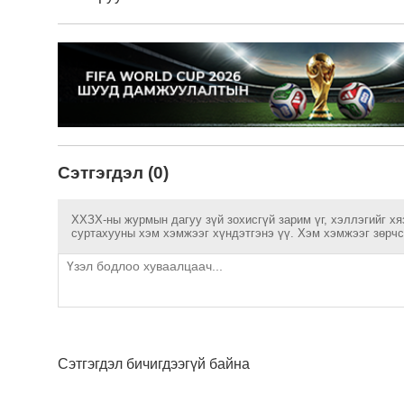
Сэтгэгдэл (0)
ХХЗХ-ны журмын дагуу зүй зохисгүй зарим үг, хэллэгийг хя
суртахууны хэм хэмжээг хүндэтгэнэ үү. Хэм хэмжээг зөрчсө
Сэтгэгдэл бичигдээгүй байна