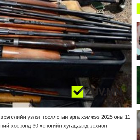
хэрэгслийн үзлэг тооллогын арга хэмжээ 2025 оны 11
-ний хооронд 30 хоногийн хугацаанд зохион