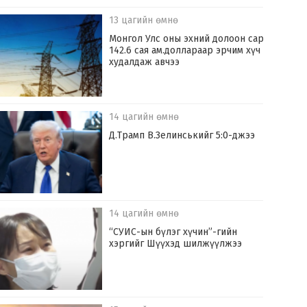
13 цагийн өмнө
Монгол Улс оны эхний долоон сард
142.6 сая ам.доллараар эрчим хүч
худалдаж авчээ
14 цагийн өмнө
Д.Трамп В.Зелинськийг 5:0-джээ
14 цагийн өмнө
“СУИС-ын бүлэг хүчин”-гийн
хэргийг Шүүхэд шилжүүлжээ