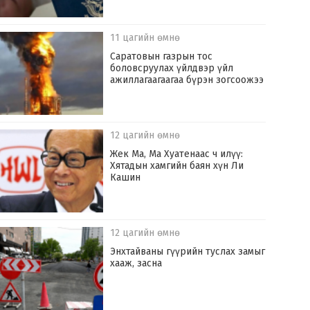
11 цагийн өмнө
Саратовын газрын тос
боловсруулах үйлдвэр үйл
ажиллагаагаагаа бүрэн зогсоожээ
12 цагийн өмнө
Жек Ма, Ма Хуатенаас ч илүү:
Хятадын хамгийн баян хүн Ли
Кашин
12 цагийн өмнө
Энхтайваны гүүрийн туслах замыг
хааж, засна