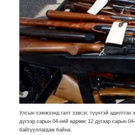
Улсын хэмжээнд галт зэвсэг, түүнтэй адилтгах 
дүгээр сарын 04-ний өдрөөс 12 дугаар сарын 04
байгууллагдаж байна.