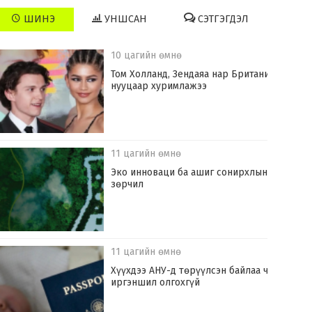
ШИНЭ
УНШСАН
СЭТГЭГДЭЛ
10 цагийн өмнө
Том Холланд, Зендаяа нар Британид
нууцаар хуримлажээ
11 цагийн өмнө
Эко инноваци ба ашиг сонирхлын
зөрчил
11 цагийн өмнө
Хүүхдээ АНУ-д төрүүлсэн байлаа ч
иргэншил олгохгүй