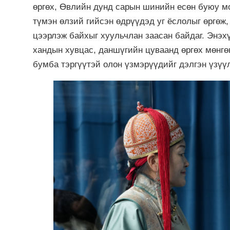
өргөх, Өвлийн дунд сарын шинийн есөн буюу мо
түмэн өлзий гийсэн өдрүүдэд уг ёслолыг өргөж,
цээрлэж байхыг хуульчлан заасан байдаг. Энэхү
хандын хувцас, даншүгийн цуваанд өргөх мөнгө
бумба тэргүүтэй олон үзмэрүүдийг дэлгэн үзүү