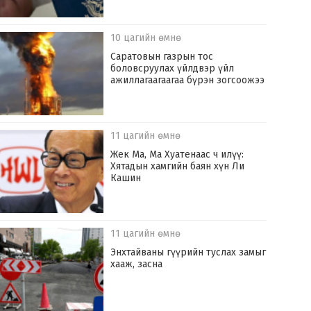
10 цагийн өмнө
Саратовын газрын тос
боловсруулах үйлдвэр үйл
ажиллагаагаагаа бүрэн зогсоожээ
11 цагийн өмнө
Жек Ма, Ма Хуатенаас ч илүү:
Хятадын хамгийн баян хүн Ли
Кашин
11 цагийн өмнө
Энхтайваны гүүрийн туслах замыг
хааж, засна