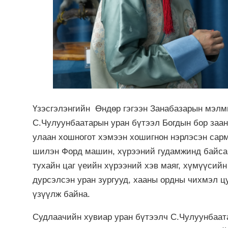
Үзэсгэлэнгийн Өндөр гэгээн Занабазарын мэлм
С.Чулуунбаатарын уран бүтээл Богдын бор заан,
улаан хошногот хэмээн хошигнон нэрлэсэн сарма
шилэн Форд машин, хүрээний гудамжинд байсан
тухайн цаг үеийн хүрээний хэв маяг, хүмүүсийн
дурсэлсэн уран зургууд, хааны ордны чихмэл ц
үзүүлж байна.
Судлаачийн хувиар уран бүтээлч С.Чулуунбаата