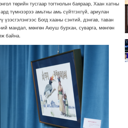
нгол төрийн тусгаар тогтнолын баяраар, Хаан хатны
 ард түмнээрээ амьтны амь сүйтгэхгүй, ариулан
ү үзэсгэлэнгээс Богд хааны сэнтий, дэнгав, таван
ний мандал, мөнгөн Аюуш бурхан, суварга, мөнгөн
лж байна.