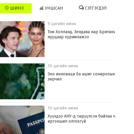
ШИНЭ
УНШСАН
СЭТГЭГДЭЛ
9 цагийн өмнө
Том Холланд, Зендаяа нар Британид
нууцаар хуримлажээ
10 цагийн өмнө
Эко инноваци ба ашиг сонирхлын
зөрчил
10 цагийн өмнө
Хүүхдээ АНУ-д төрүүлсэн байлаа ч
иргэншил олгохгүй