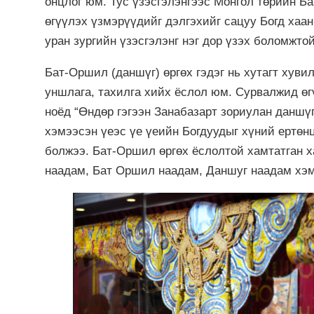
онцлог юм. Тус үзэсгэлэнгээс Монгол төрийн Б
өгүүлэх үзмэрүүдийг дэлгэхийг сацуу Богд хаа
уран зургийн үзэсгэлэнг нэг дор үзэх боломжто
Бат-Оршил (даншүг) өргөх гэдэг нь хутагт хуви
уншлага, тахилга хийх ёслол юм. Сурвалжид өг
ноёд “Өндөр гэгээн Занабазарт зориулан даншүг
хэмээсэн үеэс үе үеийн Богдуудыг хүний ертөн
болжээ. Бат-Оршил өргөх ёслолтой хамтатган 
наадам, Бат Оршил наадам, Даншуг наадам хэ