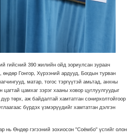
ий гийсний 390 жилийн ойд зориулсан зураач
 өндөр Гонгор, Хүрээний ардууд, Богдын турван
гчингууд, матар, тогос тэргүүтэй амьтад, анхны
 цагтай цамхаг зэрэг хааны ховор цуглуулгуудыг
 дүр төрх, аж байдалтай хамтатган сонирхолтойгоор
углаагаас бүрдэх үзмэрүүдийг хамтатган дэлгэн
р нь Өндөр гэгээний зохиосон "Соёмбо" үсгийг олон