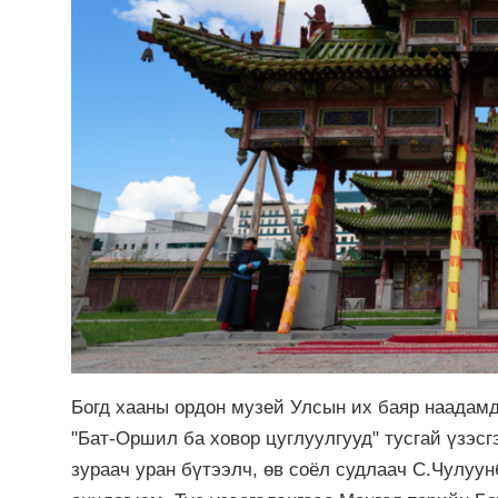
Богд хааны ордон музей Улсын их баяр наадамд
"Бат-Оршил ба ховор цуглуулгууд" тусгай үзэсг
зураач уран бүтээлч, өв соёл судлаач С.Чулуу