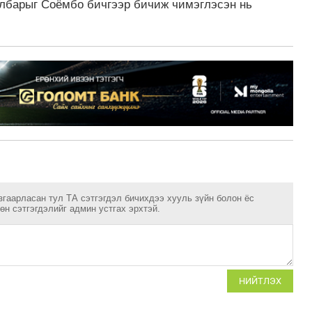
йлбарыг Соёмбо бичгээр бичиж чимэглэсэн нь
згаарласан тул ТА сэтгэгдэл бичихдээ хууль зүйн болон ёс
н сэтгэгдэлийг админ устгах эрхтэй.
НИЙТЛЭХ