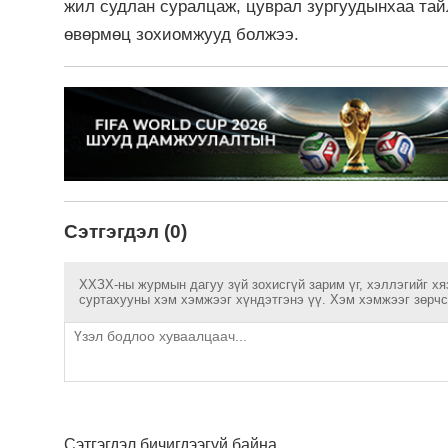
жил судлан суралцаж, цуврал зургуудынхаа та
өвөрмөц зохиомжууд болжээ.
Сэтгэгдэл (0)
ХХЗХ-ны журмын дагуу зүй зохисгүй зарим үг, хэллэгийг хя
суртахууны хэм хэмжээг хүндэтгэнэ үү. Хэм хэмжээг зөрчсө
Сэтгэгдэл бичигдээгүй байна