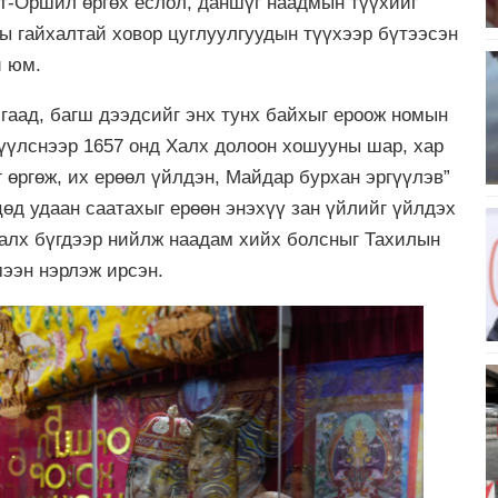
ат-Оршил өргөх ёслол, даншүг наадмын түүхийг
ны гайхалтай ховор цуглуулгуудын түүхээр бүтээсэн
й юм.
лгаад, багш дээдсийг энх тунх байхыг ероож номын
үүлснээр 1657 онд Халх долоон хошууны шар, хар
 өргөж, их ерөөл үйлдэн, Майдар бурхан эргүүлэв”
цөд удаан саатахыг ерөөн энэхүү зан үйлийг үйлдэх
халх бүгдээр нийлж наадам хийх болсныг Тахилын
мээн нэрлэж ирсэн.