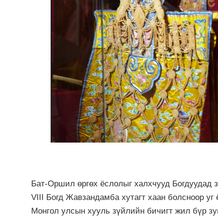
Бат-Оршил өргөх ёслолыг халхчууд Богдуудад з
VIII Богд Жавзандамба хутагт хаан болсноор уг
Монгол улсын хууль зүйлийн бичигт жил бүр з