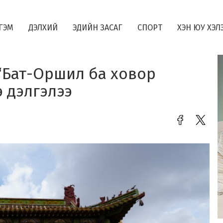
ГЭМ
ДЭЛХИЙ
ЭДИЙН ЗАСАГ
СПОРТ
ХЭН ЮУ ХЭЛ
“Бат-Оршил ба ховор
э дэлгэлээ