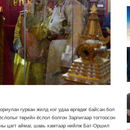
ориулан гурван жилд нэг удаа өргөдөг байсан бол
 ёслолыг төрийн ёслол болгон Зарлигаар тогтоосон
уны цагт аймаг, шавь хамтаар нийлж Бат-Оршил