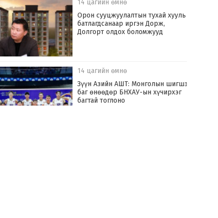
14 цагийн өмнө
Орон сууцжуулалтын тухай хууль
батлагдсанаар иргэн Дорж,
Долгорт олдох боломжууд
14 цагийн өмнө
Зүүн Азийн АШТ: Монголын шигшээ
баг өнөөдөр БНХАУ-ын хүчирхэг
багтай тоглоно
15 цагийн өмнө
Хилчин байлдагч галын аюулаас нэг
өрх айлыг урьдчилан сэргийлж,
аварчээ
15 цагийн өмнө