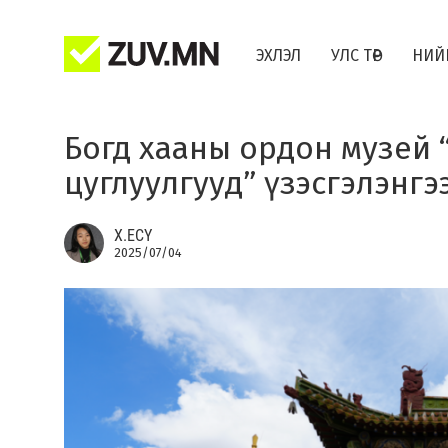
ЭХЛЭЛ
УЛС ТӨР
НИЙ
Богд хааны ордон музей 
цуглуулгууд” үзэсгэлэнгэ
Х.ЕСҮ
2025/07/04