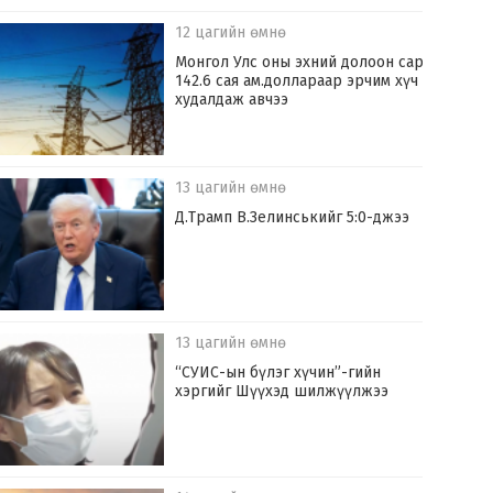
12 цагийн өмнө
Монгол Улс оны эхний долоон сард
142.6 сая ам.доллараар эрчим хүч
худалдаж авчээ
13 цагийн өмнө
Д.Трамп В.Зелинськийг 5:0-джээ
13 цагийн өмнө
“СУИС-ын бүлэг хүчин”-гийн
хэргийг Шүүхэд шилжүүлжээ