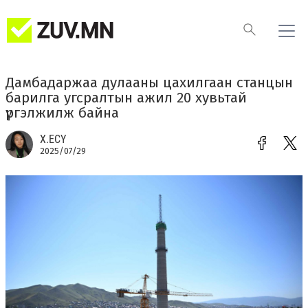
Дамбадаржаа дулааны цахилгаан станцын
барилга угсралтын ажил 20 хувьтай
үргэлжилж байна
Х.ЕСҮ
2025/07/29