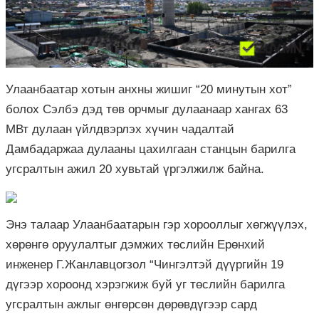
Улаанбаатар хотын анхны жишиг “20 минутын хот”
болох Сэлбэ дэд төв орчмыг дулаанаар хангах 63
МВт дулаан үйлдвэрлэх хүчин чадалтай
Дамбадаржаа дулааны цахилгаан станцын барилга
угсралтын ажил 20 хувьтай үргэлжилж байна.
Энэ талаар Улаанбаатарын гэр хорооллыг хөгжүүлэх,
хөрөнгө оруулалтыг дэмжих төслийн Ерөнхий
инженер Г.Жанлавцогзол “Чингэлтэй дүүргийн 19
дүгээр хороонд хэрэгжиж буй уг төслийн барилга
угсралтын ажлыг өнгөрсөн дөрөвдүгээр сард