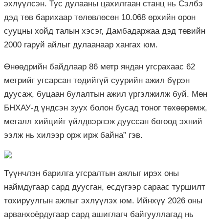
эхлүүлсэн. Тус дулааны цахилгаан станц нь Сэлбэ
дэд төв барихаар төлөвлөсөн 10.068 өрхийн орон
сууцны хойд талын хэсэг, Дамбадаржаа дэд төвийн
2000 гаруй айлыг дулаанаар хангах юм.
Өнөөдрийн байдлаар 86 метр яндан угсрахаас 62
метрийг угсарсан төдийгүй суурийн ажил бүрэн
дуусаж, буцаан булалтын ажил үргэлжилж буй. Мөн
БНХАУ-д үндсэн зуух болон бусад тоног төхөөрөмж,
металл хийцийг үйлдвэрлэж дууссан бөгөөд эхний
ээлж нь хилээр орж ирж байна” гэв.
Түүнчлэн барилга угсралтын ажлыг ирэх оны
наймдугаар сард дуусган, есдүгээр сараас туршилт
тохируулгын ажлыг эхлүүлэх юм. Ийнхүү 2026 оны
арванхоёрдугаар сард ашиглагч байгууллагад нь