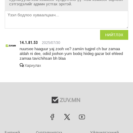
сэтгэгдэлийг админ устгах эрхтэй.
НИЙТЛЭХ
14.1.81.53
2025/07/30
nuursee haaguur yaj zooh ve? zamiin tugjrel ch bur zamaa
aldah ni dee, odiid joohon yum bodoj hiideg gazar bol ehleed
zamaa tavichihsan bh blaa
Хариулах
Бидний
Сурталчилгаа
Үйлчилгээний