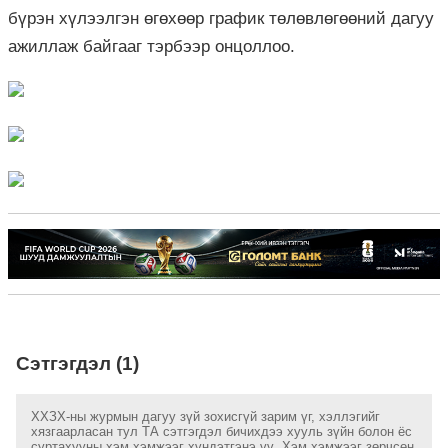
бүрэн хүлээлгэн өгөхөөр график төлөвлөгөөний дагуу
ажиллаж байгааг тэрбээр онцоллоо.
Сэтгэгдэл (1)
ХХЗХ-ны журмын дагуу зүй зохисгүй зарим үг, хэллэгийг
хязгаарласан тул ТА сэтгэгдэл бичихдээ хууль зүйн болон ёс
суртахууны хэм хэмжээг хүндэтгэнэ үү. Хэм хэмжээг зөрчсөн