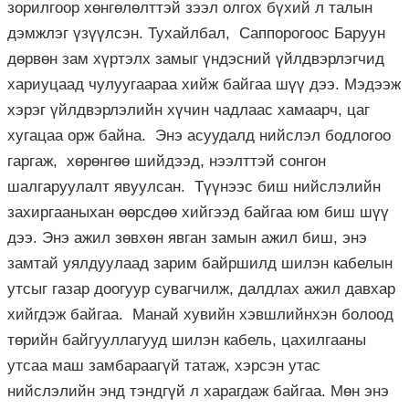
зорилгоор хөнгөлөлттэй зээл олгох бүхий л талын
дэмжлэг үзүүлсэн. Тухайлбал, Саппорогоос Баруун
дөрвөн зам хүртэлх замыг үндэсний үйлдвэрлэгчид
хариуцаад чулуугаараа хийж байгаа шүү дээ. Мэдээж
хэрэг үйлдвэрлэлийн хүчин чадлаас хамаарч, цаг
хугацаа орж байна. Энэ асуудалд нийслэл бодлогоо
гаргаж, хөрөнгөө шийдээд, нээлттэй сонгон
шалгаруулалт явуулсан. Түүнээс биш нийслэлийн
захиргааныхан өөрсдөө хийгээд байгаа юм биш шүү
дээ. Энэ ажил зөвхөн явган замын ажил биш, энэ
замтай уялдуулаад зарим байршилд шилэн кабелын
утсыг газар доогуур сувагчилж, далдлах ажил давхар
хийгдэж байгаа. Манай хувийн хэвшлийнхэн болоод
төрийн байгууллагууд шилэн кабель, цахилгааны
утсаа маш замбараагүй татаж, хэрсэн утас
нийслэлийн энд тэндгүй л харагдаж байгаа. Мөн энэ