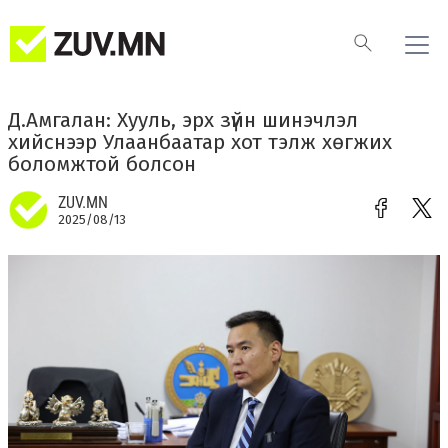
Д.Амгалан: Хууль, эрх зүйн шинэчлэл
хийснээр Улаанбаатар хот тэлж хөгжих
боломжтой болсон
ZUV.MN
2025/08/13