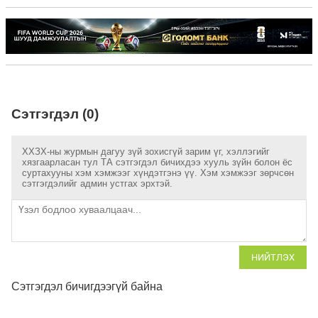
Сэтгэгдэл (0)
ХХЗХ-ны журмын дагуу зүй зохисгүй зарим үг, хэллэгийг
хязгаарласан тул ТА сэтгэгдэл бичихдээ хууль зүйн болон ёс
суртахууны хэм хэмжээг хүндэтгэнэ үү. Хэм хэмжээг зөрчсөн
сэтгэгдэлийг админ устгах эрхтэй.
НИЙТЛЭХ
Сэтгэгдэл бичигдээгүй байна