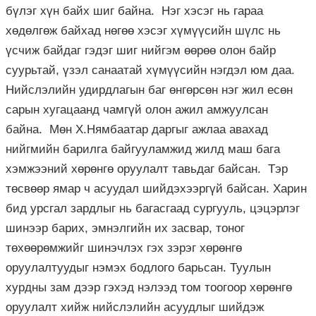
бүлэг хүн байх шиг байна. Нэг хэсэг нь гараа
хөдөлгөж байхад нөгөө хэсэг хүмүүсийн шүлс нь
үсчиж байдаг гэдэг шиг нийгэм өөрөө олон байр
суурьтай, үзэл санаатай хүмүүсийн нэгдэл юм даа.
Нийслэлийн удирдлагын баг өнгөрсөн нэг жил есөн
сарын хугацаанд чамгүй олон ажил амжуулсан
байна. Мөн Х.Нямбаатар даргыг ажлаа авахад
нийгмийн барилга байгууламжид жилд маш бага
хэмжээний хөрөнгө оруулалт тавьдаг байсан. Тэр
төсвөөр ямар ч асуудал шийдэхээргүй байсан. Харин
бид урсгал зардлыг нь багасгаад сургууль, цэцэрлэг
шинээр барих, эмнэлгийн их засвар, тоног
төхөөрөмжийг шинэчлэх гэх зэрэг хөрөнгө
оруулалтуудыг нэмэх бодлого барьсан. Туулын
хурдны зам дээр гэхэд нэлээд том тоогоор хөрөнгө
оруулалт хийж нийслэлийн асуудлыг шийдэж