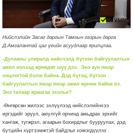
Нийслэлийн Засаг даргын Тамгын газрын дарга
Д.Амгалантай цаг үеийн асуудлаар ярилцлаа.
-Дулааны улиралд нийслэлд бүтээн байгуулалтын
ажил нэлээд өрнөдөг шүү дээ. Энэ зун ямар
онцлогтой болж байна. Дэд бүтэц, бүтээн
байгуулалтын ямар ямар ажил өрнөж байна вэ.
Энэ талаар яриагаа эхэлье?
-Өнгөрсөн жилээс эхлүүлээд нийслэлийнхээ
иргэдийг эрүүл, аюулгүй орчинд амьдрах эрхийг
хангаж, түгжрэл, агаарын бохирдлыг бууруулах, дэд
бүтцийн хүртээмжтэй байдлыг нэмэгдүүлэх