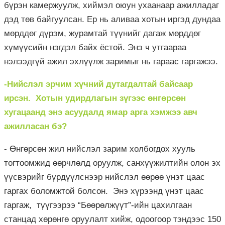
бүрэн камержуулж, хиймэл оюун ухаанаар ажилладаг
дэд төв байгуулсан. Ер нь аливаа хотын иргэд дундаа
мөрддөг дүрэм, журамтай түүнийг дагаж мөрддөг
хүмүүсийн нэгдэл байх ёстой. Энэ ч утгаараа
нэлээдгүй ажил эхлүүлж заримыг нь гараас гаргажээ.
-Нийслэл эрчим хүчний дутагдалтай байсаар
ирсэн. Хотын удирдлагын зүгээс өнгөрсөн
хугацаанд энэ асуудалд ямар арга хэмжээ авч
ажилласан бэ?
- Өнгөрсөн жил нийслэл зарим холбогдох хууль
тогтоомжид өөрчлөлд оруулж, санхүүжилтийн олон эх
үүсвэрийг бүрдүүлснээр нийслэл өөрөө үнэт цаас
гаргах боломжтой болсон. Энэ хүрээнд үнэт цаас
гаргаж, түүгээрээ “Бөөрөлжүүт”-ийн цахилгаан
станцад хөрөнгө оруулалт хийж, одоогоор тэндээс 150