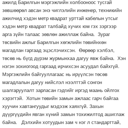
ажилд Барилгын мэргэжлийн холбооноос тусгай
зөвшөөрөл авсан энэ чиглэлийн инженер, техникийн
ажилчид хэдэн метр квадрат урттай кабелын утсыг
хэдэн метр квадрат талбайд хучих юм гэх зэргээр
арга зүйн талаас зөвлөн ажиллаж байна. Зураг
төсвийн ажлыг Барилгын хөгжлийн төвийнхөн
магадлан гаргаад эцэслэчихсэн. Өөрөөр хэлбэл,
төсөв нь бүгд дүрэм журмынхаа дагуу явж байна. Хэн
нэгэн зохиогоод гаргаад ирчихсэн асуудал байхгүй.
Мэргэжлийн байгууллагаас нь ирүүлсэн төсөв
магадлалын дагуу нийслэл нээлттэй сонгон
шалгаруулалт зарласан гэдгийг иргэд маань ойлгох
хэрэгтэй. Хотын төвийн замын ажлаас гарч байгаа
хуучин хавтангуудыг мэдээж хаяхгүй. Захын
дүүргүүдийн явган хүний замын тохижилтод ашиглаж
байна. Дэлхийн хотуудын зам ч нэг л стандарттай,