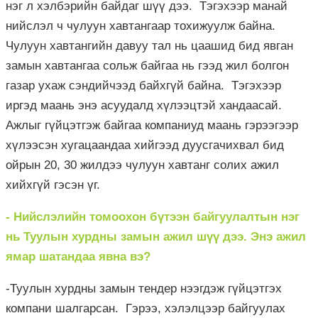
нэг л хэлбэрийн байдаг шүү дээ. Тэгэхээр манай
нийслэл ч чулуун хавтангаар тохижуулж байна.
Чулуун хавтангийн давуу тал нь цаашид бид явган
замын хавтангаа сольж байгаа нь гээд жил болгон
газар ухаж сэндийчээд байхгүй байна. Тэгэхээр
иргэд маань энэ асуудалд хүлээцтэй хандаасай.
Ажлыг гүйцэтгэж байгаа компаниуд маань гэрээгээр
хүлээсэн хугацаандаа хийгээд дуусгачихвал бид
ойрын 20, 30 жилдээ чулуун хавтанг солих ажил
хийхгүй гэсэн үг.
- Нийслэлийн томоохон бүтээн байгуулалтын нэг
нь Туулын хурдны замын ажил шүү дээ. Энэ ажил
ямар шатандаа явна вэ?
-Туулын хурдны замын тендер нээгдэж гүйцэтгэх
компани шалгарсан. Гэрээ, хэлэлцээр байгуулах