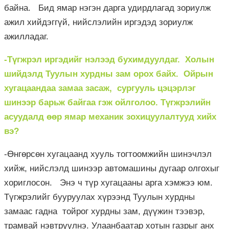
байна. Бид ямар нэгэн дарга удирдлагад зориулж
ажил хийдэггүй, нийслэлийн иргэдэд зориулж
ажилладаг.
-Түгжрэл иргэдийг нэлээд бухимдуулдаг. Холын
шийдэлд Туулын хурдны зам орох байх. Ойрын
хугацаандаа замаа засаж, сургууль цэцэрлэг
шинээр барьж байгаа гэж ойлголоо. Түгжрэлийн
асуудалд өөр ямар механик зохицуулалтууд хийх
вэ?
-Өнгөрсөн хугацаанд хууль тогтоомжийн шинэчлэл
хийж, нийслэлд шинээр автомашины дугаар олгохыг
хориглосон. Энэ ч түр хугацааны арга хэмжээ юм.
Түгжрэлийг бууруулах хүрээнд Туулын хурдны
замаас гадна тойрог хурдны зам, дүүжин тээвэр,
трамвай нэвтрүүлнэ. Улаанбаатар хотын газрыг анх