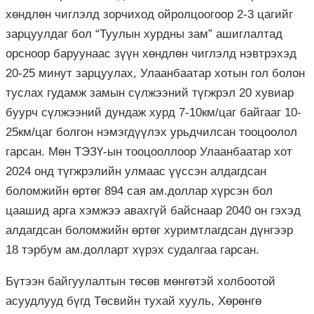
хөндлөн чиглэлд зорчиход ойролцоогоор 2-3 цагийг
зарцуулдаг бол “Туулын хурдны зам” ашиглалтад
орсноор баруунаас зүүн хөндлөн чиглэлд нэвтрэхэд
20-25 минут зарцуулах, Улаанбаатар хотын гол болон
туслах гудамж замын сүлжээний түгжрэл 20 хувиар
буурч сүлжээний дундаж хурд 7-10км/цаг байгааг 10-
25км/цаг болгон нэмэгдүүлэх урьдчилсан тооцоолол
гарсан. Мөн ТЭЗҮ-ын тооцооллоор Улаанбаатар хот
2024 онд түгжрэлийн улмаас үүссэн алдагдсан
боломжийн өртөг 894 сая ам.доллар хүрсэн бол
цаашид арга хэмжээ авахгүй байснаар 2040 он гэхэд
алдагдсан боломжийн өртөг хуримтлагдсан дүнгээр
18 тэрбум ам.долларт хүрэх судалгаа гарсан.
Бүтээн байгуулалтын төсөв мөнгөтэй холбоотой
асуудлууд бүгд Төсвийн тухай хууль, Хөрөнгө