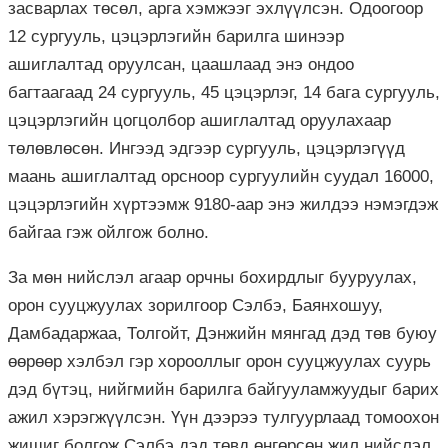
засварлах төсөл, арга хэмжээг эхлүүлсэн. Одоогоор
12 сургууль, цэцэрлэгийн барилга шинээр
ашиглалтад оруулсан, цаашлаад энэ ондоо
багтаагаад 24 сургууль, 45 цэцэрлэг, 14 бага сургууль,
цэцэрлэгийн цогцолбор ашиглалтад оруулахаар
төлөвлөсөн. Ингээд эдгээр сургууль, цэцэрлэгүүд
маань ашиглалтад орсноор сургуулийн суудал 16000,
цэцэрлэгийн хүртээмж 9180-аар энэ жилдээ нэмэгдэж
байгаа гэж ойлгож болно.
За мөн нийслэл агаар орчны бохирдлыг бууруулах,
орон сууцжуулах зорилгоор Сэлбэ, Баянхошуу,
Дамбадаржаа, Толгойт, Дэнжийн мянгад дэд төв буюу
өөрөөр хэлбэл гэр хорооллыг орон сууцжуулах суурь
дэд бүтэц, нийгмийн барилга байгууламжуудыг барих
ажил хэрэгжүүлсэн. Үүн дээрээ тулгуурлаад томоохон
жишиг болгож Сэлбэ дэд төвд өнгөрсөн жил нийслэл