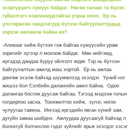
эсэргүүцэгч хүмүүс байдаг. Нөгөө талаас та бүхэн
гүйцэтгэгч компаниудтайгаа учраа олно. Ер нь
улстөржсөн хандлагууд бүтээн байгуулалтуудад
хэрхэн нөлөөлж байна вэ?
-Аливааг хийж бүтээе гэж байгаа хүмүүсийн урам
зоригийг зүгээр л мохоож байдаг. Мөн нийгэмд,
иргэдэд дандаа буруу ойлголт өгдөг. Тэр нь бүтээн
байгуулалтын ажилд маш хортой. Ер нь ажлаа
дөнгөж эхэлж байхад шүүмжлээд эхэлдэг. Үүний нэг
жишээ бол Сэлбийн далангийн ажил байна. Одоо
далангаа босгож дуусаж байгаа. Тэгээд мэдээж голын
голдирлоо засна. Тохижилтоо хийж, зүлэг, ногоо
чулуугаа тавина. Ингээд иргэдийн явган хүний зам,
дугуйн замаа шийднэ. Ажлуудаа дуусаагүй байхад л
болохгүй болчихлоо гэдэг зүйлийг ярьж эхэлдэг хэсэг