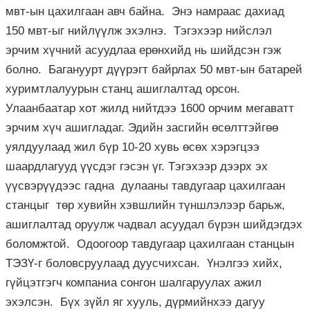
мвт-ын цахилгаан авч байна. Энэ намраас дахиад
150 мвт-ыг нийлүүлж эхэлнэ. Тэгэхээр нийслэл
эрчим хүчний асуудлаа ерөнхийд нь шийдсэн гэж
болно. Багануурт дүүрэгт байрлах 50 мвт-ын батарей
хуримтлалуурын станц ашиглалтад орсон.
Улаанбаатар хот жилд нийтдээ 1600 орчим мегаватт
эрчим хүч ашигладаг. Эдийн засгийн өсөлттэйгөө
уялдуулаад жил бүр 10-20 хувь өсөх хэрэгцээ
шаардлагууд үүсдэг гэсэн үг. Тэгэхээр дээрх эх
үүсвэрүүдээс гадна дулааны тавдугаар цахилгаан
станцыг төр хувийн хэвшлийн түншлэлээр барьж,
ашиглалтад оруулж чадвал асуудал бүрэн шийдэгдэх
боломжтой. Одоогоор тавдугаар цахилгаан станцын
ТЭЗҮ-г боловсруулаад дуусчихсан. Үнэлгээ хийх,
гүйцэтгэгч компаниа сонгон шалгаруулах ажил
эхэлсэн. Бүх зүйл яг хууль, дүрмийнхээ дагуу