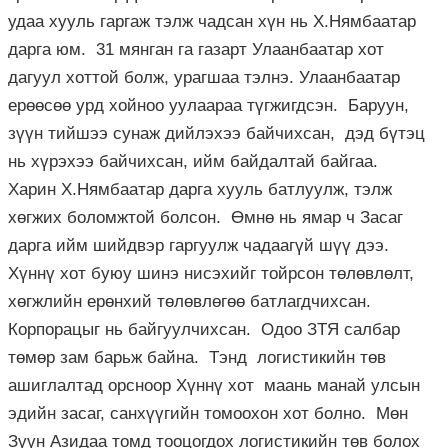
удаа хууль гаргаж тэлж чадсан хүн нь Х.Нямбаатар
дарга юм. 31 мянган га газарт Улаанбаатар хот
дагуул хоттой болж, урагшаа тэлнэ. Улаанбаатар
ерөөсөө урд хойноо уулаараа түгжигдсэн. Баруун,
зүүн тийшээ сунаж дийлэхээ байчихсан, дэд бүтэц
нь хүрэхээ байчихсан, ийм байдалтай байгаа.
Харин Х.Нямбаатар дарга хууль батлуулж, тэлж
хөгжих боломжтой болсон. Өмнө нь ямар ч Засаг
дарга ийм шийдвэр гаргуулж чадаагүй шүү дээ.
Хүннү хот буюу шинэ нисэхийг тойрсон төлөвлөлт,
хөгжлийн ерөнхий төлөвлөгөө батлагдчихсан.
Корпорацыг нь байгуулчихсан. Одоо ЗТЯ салбар
төмөр зам барьж байна. Тэнд логистикийн төв
ашиглалтад орсноор Хүннү хот маань манай улсын
эдийн засаг, санхүүгийн томоохон хот болно. Мөн
Зүүн Азидаа томд тооцогдох логистикийн төв болох