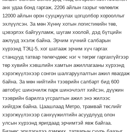
анх удаа бонд гаргаж, 2206 айлын газрыг чөлөөлж
12000 айлын орон сууцжуулах цогцолбор хорооллыг
эхлүүлсэн. За мөн Хүннү хотын логистикийн төв,
цэвэрлэх байгууламж, шугам хоолой, дэд бүтцийн
ажлууд эхэлж байна. Эрчим хүчний салбарын
хүрээнд ТЭЦ-5, хог шатааж эрчим хүч гаргах
станцууд татвар төлөгчдөөс нэг ч төгрөг гаргахгүйгээр
төр хувийн хэвшлийн хамтын ажиллагааны хүрээнд
хэрэгжүүлэхээр сонгон шалгаруулалтын ажил явагдаж
байна. За мөн нийтийн тээврийн салбарт бид 600
автобус шинэчилж парк шинэчлэлт хийсэн, дүүжин
тээврийн барилга угсралтын ажил энэ жилээс
хийгдэж байна. Цаашлаад Метро, трамвай төслийг
хэрэгжүүлэхээр санхүүжилтийн асуудлууд олон
улсын хүрээнд яригдаад эрчимтэй явж байгаа.
Бизнес эрхлэгчдээ дэмжих, татварын суурь баазыг