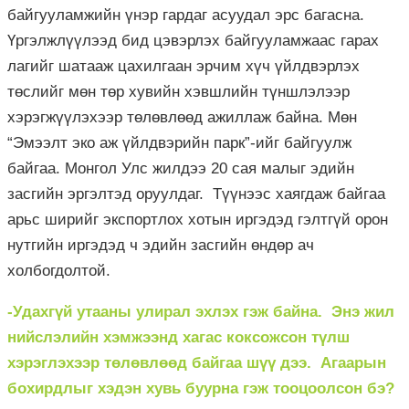
байгууламжийн үнэр гардаг асуудал эрс багасна.
Үргэлжлүүлээд бид цэвэрлэх байгууламжаас гарах
лагийг шатааж цахилгаан эрчим хүч үйлдвэрлэх
төслийг мөн төр хувийн хэвшлийн түншлэлээр
хэрэгжүүлэхээр төлөвлөөд ажиллаж байна. Мөн
“Эмээлт эко аж үйлдвэрийн парк”-ийг байгуулж
байгаа. Монгол Улс жилдээ 20 сая малыг эдийн
засгийн эргэлтэд оруулдаг. Түүнээс хаягдаж байгаа
арьс ширийг экспортлох хотын иргэдэд гэлтгүй орон
нутгийн иргэдэд ч эдийн засгийн өндөр ач
холбогдолтой.
-Удахгүй утааны улирал эхлэх гэж байна. Энэ жил
нийслэлийн хэмжээнд хагас коксожсон түлш
хэрэглэхээр төлөвлөөд байгаа шүү дээ. Агаарын
бохирдлыг хэдэн хувь буурна гэж тооцоолсон бэ?