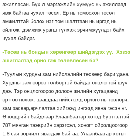
ажилласан. Бүх л мэргэжлийн хүмүүс нь ажиллаад
явж байгаа чухал төсөл. Ер нь томоохон төсөл
амжилттай болох нэг том шалтгаан нь иргэд нь
ойлгож, дэмжиж урагш түлхэж эрчимжүүлдэг байх
чухал байдаг.
-Төсөв нь бондын хөрөнгөөр шийдэгдэх үү. Хэзээ
ашиглалтад орно гэж төлөвлөсөн бэ?
-Туулын хурдны зам нийслэлийн төсвөөр баригдана.
Хурдны зам өөрөө төлбөртэй байдаг онцлогтой шүү
дээ. Тэр онцлогоороо долоон жилийн хугацаанд
өртгөө нөхөж, цаашдаа нийслэлд орлого нь төвлөрч,
зам засвар,арчлалтаа хийгээд ингээд явна гэсэн үг.
Өнөөдрийн байдлаар Улаанбаатар хотод бүртгэлтэй
787 мянган тээврийн хэрэгсэл, хоногт ойролцоогоор
1.8 сая зорчилт явагдаж байгаа. Улаанбаатар хотыг