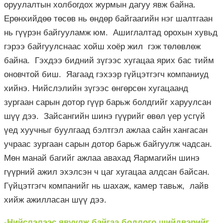
оруулалтын холбогдох журмын дагуу явж байна.
Ерөнхийдөө төсөв нь өндөр байгаагийн нэг шалтгаан
нь гүүрэн байгууламж юм. Ашиглалтад орохын хувьд
гэрээ байгуулснаас хойш хоёр жил гэж төлөвлөж
байна. Гэхдээ бидний зүгээс хугацаа ярих бас тийм
оновчтой биш. Яагаад гэхээр гүйцэтгэгч компаниуд
хийнэ. Нийслэлийн зүгээс өнгөрсөн хугацаанд
зургаан сарын дотор гүүр барьж болдгийг харуулсан
шүү дээ. Зайсангийн шинэ гүүрийг өвөл үер усгүй
үед хуучныг буулгаад бэлтгэл ажлаа сайн хангасан
учраас зургаан сарын дотор барьж байгуулж чадсан.
Мөн манай багийг ажлаа авахад Яармагийн шинэ
гүүрний ажил эхэлсэн ч цаг хугацаа алдсан байсан.
Гүйцэтгэгч компанийг нь шахаж, камер тавьж, лайв
хийж ажилласан шүү дээ.
-Нийслэлээс явуулж байгаа бодлого шийдвэрийг