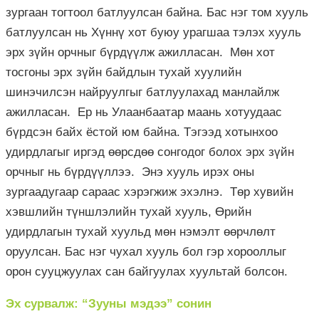
зургаан тогтоол батлуулсан байна. Бас нэг том хууль
батлуулсан нь Хүннү хот буюу урагшаа тэлэх хууль
эрх зүйн орчныг бүрдүүлж ажилласан. Мөн хот
тосгоны эрх зүйн байдлын тухай хуулийн
шинэчилсэн найруулгыг батлуулахад манлайлж
ажилласан. Ер нь Улаанбаатар маань хотуудаас
бүрдсэн байх ёстой юм байна. Тэгээд хотынхоо
удирдлагыг иргэд өөрсдөө сонгодог болох эрх зүйн
орчныг нь бүрдүүллээ. Энэ хууль ирэх оны
зургаадугаар сараас хэрэгжиж эхэлнэ. Төр хувийн
хэвшлийн түншлэлийн тухай хууль, Өрийн
удирдлагын тухай хуульд мөн нэмэлт өөрчлөлт
оруулсан. Бас нэг чухал хууль бол гэр хорооллыг
орон сууцжуулах сан байгуулах хуультай болсон.
Эх сурвалж: “Зууны мэдээ” сонин