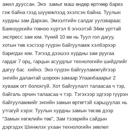
ажил дууссан. Энэ замыг маш өндөр өртгөөр барих
гэж байна гээд шүүмжлээд эхэлсэн байна. Туулын
хурдны зам Дархан, Эмээлтийн салдаг уулзвараас
Баянзүрхийн товчоо хүртэл 6 эгнээтэй 34км урттай
экспресс зам юм. Үүний 10 км нь Туул гол дагуу,
хотын төв хэсгээр гүүрэн байгууламж хэлбэрээр
баригдах юм. Тэгээд дээшээ хурдны зам руугаа
гардаг 7 орц, гарцын асуудлыг технологийн шийдлийг
дагуу бас хийнэ. Энэ гүүрэн байгууламжгүйгээр
энгийн далантай шороон замаар Улаанбааарыг 2
хувааж огт болохгүй. Хот байгуулалт талаасаа ч тэр,
байгаль орчин талаасаа ч тэр. Тэгэхээр эдгээр гүүрэн
байгууламжийг энгийн замын өртөгтэй харьцуулах нь
утгагүй хэрэг. Туулын хурдны замын төсөв дээр
“Замын хөгжлийн төв”, Зам тээврийн сайдын
дэргэдэх Шинжлэх ухаан технологийн зөвлөл