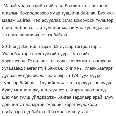
-Манай урд хөршийн нийслэл Бээжин хот саяхан л
агаарын бохирдлоороо ямар түвшинд байлаа. Бүх хүн
мэдэж байгаа. Тэд асуудлаа хагас коксожсон түлшээр
шийдэж байна. Тэр түлшийг манай улс худалдан авч
энэ жил өвөлжчихье гэж байгаа.
2018 онд Засгийн газрын 62 дугаар тогтоол гарч,
Улаанбаатар хотод түүхий нүүрс түлэхийг
хориглосон. Гэтэл энэ тогтоолын хэрэгжилт өнгөрсөн
хугацаанд хангалтгүй байсан. Учир нь Улаанбаатарт
дулаан үйлдвэрлэдэг бага оврын 174 зуух нүүрс
түлсээр байсан. Түүнийг угааж цэвэршүүлсэн нүүрс
буюу мидлинг рүү шилжүүлсэн. Харин одоо жилд
шахмал түлш үйлдвэрлэж байгаа зардлаар арай илүү
дэвшилтэт чанартай түлшийг хэрэглүүлэхээр
шийдвэрлээд байгаа. Шахмал түлш утааг