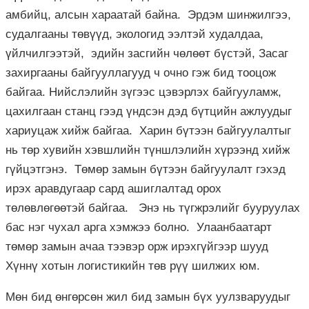
амбийц, алсын хараатай байна. Эрдэм шинжилгээ,
судалгааны төвүүд, экологид ээлтэй худалдаа,
үйлчилгээтэй, эдийн засгийн чөлөөт бүстэй, Засаг
захиргааны байгууллагууд ч очно гэж бид тооцож
байгаа. Нийслэлийн зүгээс цэвэрлэх байгууламж,
цахилгаан станц гээд үндсэн дэд бүтцийн ажлуудыг
хариуцаж хийж байгаа. Харин бүтээн байгуулалтыг
нь төр хувийн хэвшлийн түншлэлийн хүрээнд хийж
гүйцэтгэнэ. Төмөр замын бүтээн байгуулалт гэхэд
ирэх аравдугаар сард ашиглалтад орох
төлөвлөгөөтэй байгаа. Энэ нь түгжрэлийг бууруулах
бас нэг чухал арга хэмжээ болно. Улаанбаатарт
төмөр замын ачаа тээвэр орж ирэхгүйгээр шууд
Хүннү хотын логистикийн төв рүү шилжих юм.
Мөн бид өнгөрсөн жил бид замын бүх уулзваруудыг