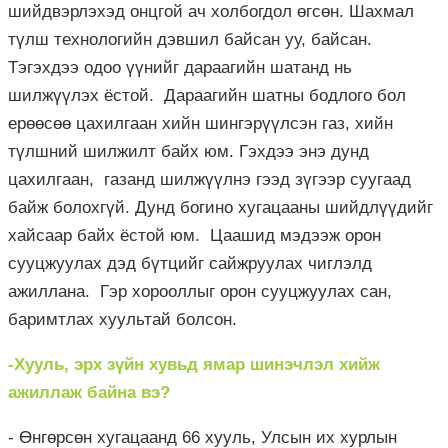
шийдвэрлэхэд онцгой ач холбогдол өгсөн. Шахмал
түлш технологийн дэвшил байсан уу, байсан.
Тэгэхдээ одоо үүнийг дараагийн шатанд нь
шилжүүлэх ёстой. Дараагийн шатны бодлого бол
ерөөсөө цахилгаан хийн шингэрүүлсэн газ, хийн
түлшний шилжилт байх юм. Гэхдээ энэ дунд
цахилгаан, газанд шилжүүлнэ гээд зүгээр суугаад
байж болохгүй. Дунд богино хугацааны шийдлүүдийг
хайсаар байх ёстой юм. Цаашид мэдээж орон
сууцжуулах дэд бүтцийг сайжруулах чиглэлд
ажиллана. Гэр хорооллыг орон сууцжуулах сан,
баримтлах хуультай болсон.
-Хууль, эрх зүйн хувьд ямар шинэчлэл хийж
ажиллаж байна вэ?
- Өнгөрсөн хугацаанд 66 хууль, Улсын их хурлын