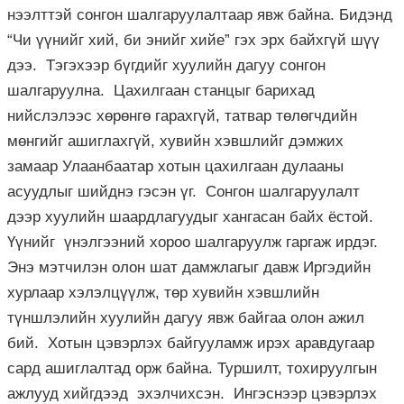
нээлттэй сонгон шалгаруулалтаар явж байна. Бидэнд
“Чи үүнийг хий, би энийг хийе” гэх эрх байхгүй шүү
дээ. Тэгэхээр бүгдийг хуулийн дагуу сонгон
шалгаруулна. Цахилгаан станцыг барихад
нийслэлээс хөрөнгө гарахгүй, татвар төлөгчдийн
мөнгийг ашиглахгүй, хувийн хэвшлийг дэмжих
замаар Улаанбаатар хотын цахилгаан дулааны
асуудлыг шийднэ гэсэн үг. Сонгон шалгаруулалт
дээр хуулийн шаардлагуудыг хангасан байх ёстой.
Үүнийг үнэлгээний хороо шалгаруулж гаргаж ирдэг.
Энэ мэтчилэн олон шат дамжлагыг давж Иргэдийн
хурлаар хэлэлцүүлж, төр хувийн хэвшлийн
түншлэлийн хуулийн дагуу явж байгаа олон ажил
бий. Хотын цэвэрлэх байгууламж ирэх аравдугаар
сард ашиглалтад орж байна. Туршилт, тохируулгын
ажлууд хийгдээд эхэлчихсэн. Ингэснээр цэвэрлэх