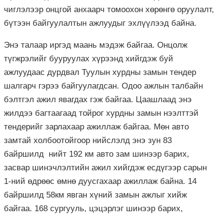
чиглэлээр онцгой анхаарч томоохон хөрөнгө оруулалт,
бүтээн байгуулалтын ажлуудыг эхлүүлээд байна.
Энэ талаар иргэд маань мэдэж байгаа. Онцолж
түгжрэлийг бууруулах хүрээнд хийгдэж буй
ажлуудаас дурдвал Туулын хурдны замын тендер
шалгарч гэрээ байгуулагдсан. Одоо ажлын талбайн
бэлтгэл ажил явагдах гэж байгаа. Цаашлаад энэ
жилдээ багтаагаад тойрог хурдны замын нээлттэй
тендерийг зарлахаар ажиллаж байгаа. Мөн авто
замтай холбоотойгоор нийслэлд энэ зун 83
байршилд нийт 192 км авто зам шинээр барих,
засвар шинэчлэлтийн ажил хийгдэж есдүгээр сарын
1-ний өдрөөс өмнө дуусгахаар ажиллаж байна. 14
байршилд 58км явган хүний замын ажлыг хийж
байгаа. 168 сургууль, цэцэрлэг шинээр барих,