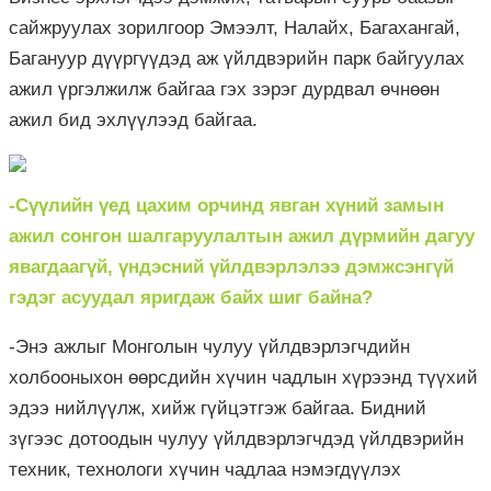
сайжруулах зорилгоор Эмээлт, Налайх, Багахангай,
Багануур дүүргүүдэд аж үйлдвэрийн парк байгуулах
ажил үргэлжилж байгаа гэх зэрэг дурдвал өчнөөн
ажил бид эхлүүлээд байгаа.
-Сүүлийн үед цахим орчинд явган хүний замын
ажил сонгон шалгаруулалтын ажил дүрмийн дагуу
явагдаагүй, үндэсний үйлдвэрлэлээ дэмжсэнгүй
гэдэг асуудал яригдаж байх шиг байна?
-Энэ ажлыг Монголын чулуу үйлдвэрлэгчдийн
холбооныхон өөрсдийн хүчин чадлын хүрээнд түүхий
эдээ нийлүүлж, хийж гүйцэтгэж байгаа. Бидний
зүгээс дотоодын чулуу үйлдвэрлэгчдэд үйлдвэрийн
техник, технологи хүчин чадлаа нэмэгдүүлэх