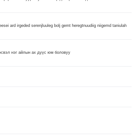
eesei ard irgeded serenjluuleg bolj gemt heregtnuudiig niigemd taniulah
эсвэл нэг айлын ах дүүс юм боловуу