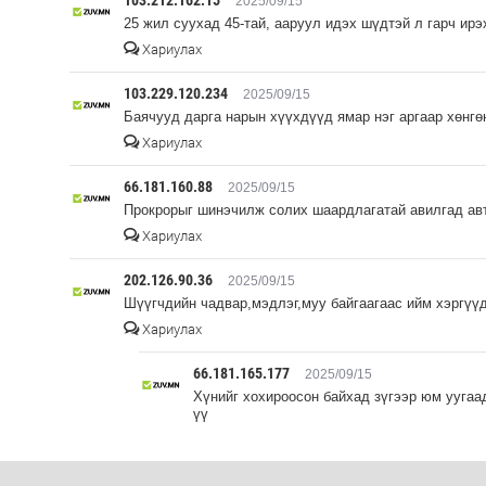
103.212.162.15
2025/09/15
25 жил суухад 45-тай, ааруул идэх шүдтэй л гарч ир
Хариулах
103.229.120.234
2025/09/15
Баячууд дарга нарын хүүхдүүд ямар нэг аргаар хөнгө
Хариулах
66.181.160.88
2025/09/15
Прокрорыг шинэчилж солих шаардлагатай авилгад ав
Хариулах
202.126.90.36
2025/09/15
Шүүгчдийн чадвар,мэдлэг,муу байгаагаас ийм хэргүүд
Хариулах
66.181.165.177
2025/09/15
Хүнийг хохироосон байхад зүгээр юм уугаа
үү