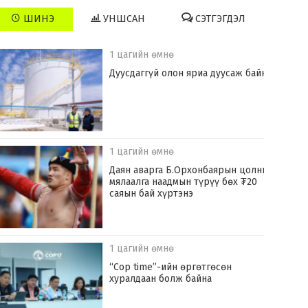
ШИНЭ
УНШСАН
СЭТГЭГДЭЛ
1 цагийн өмнө
Дуусдаггүй олон яриа дуусаж байна
1 цагийн өмнө
Даян аварга Б.Орхонбаярын цолны
мялаалга наадмын түрүү бөх ₮20
саяын бай хүртэнэ
1 цагийн өмнө
“Cop time”-ийн өргөтгөсөн
хуралдаан болж байна