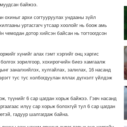
 муудсан байжээ.
ан охиныг архи согтууруулах ундааны зүйл
хилгааны уртасгагч утсаар хоолойг нь боож амь
йн чемодан дотор хийсэн байсан нь тогтоогдсон
ржийг хүнийг алах гэмт хэргийг онц харгис
 болгох зорилгоор, хохирогчийн биеэ хамгаалж
ынг заналхийлэх, хулгайлах, залилах, 16 насанд
эрэгт тус тус холбогдуулан яллах дүгнэлт үйлдэж
ож, түүнийг 6 сар цагдан хорьж байжээ. Гэвч насанд
гаагаас илүү сар хорьж болохгүй тул 6 сар цагдан
өтэй, гадуур шалгагдаж байна.