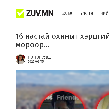
ЭХЛЭЛ
УЛС ТӨР
НИЙ
16 настай охиныг хэрцги
мөрөөр...
Т.ОТГОНСУВД
2025/09/15