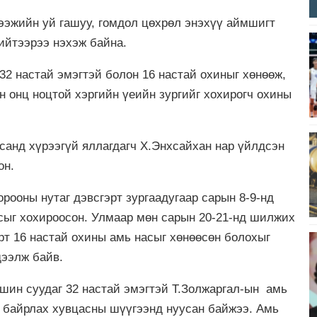
ээжийн уй гашуу, гомдол цөхрөл энэхүү аймшигт
ийтээрээ нэхэж байна.
 32 настай эмэгтэй болон 16 настай охиныг хөнөөж,
н онц ноцтой хэргийн үеийн зургийг хохирогч охины
асанд хүрээгүй яллагдагч Х.Энхсайхан нар үйлдсэн
он.
рооны нутаг дэвсгэрт зургаадугаар сарын 8-9-нд
сыг хохироосон. Улмаар мөн сарын 20-21-нд шилжих
рт 16 настай охины амь насыг хөнөөсөн болохыг
дээлж байв.
ршин суудаг 32 настай эмэгтэй Т.Золжаргал-ын амь
д байрлах хувцасны шүүгээнд нуусан байжээ. Амь