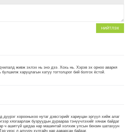
НИЙТЛЭХ
чилалд живж эхлэх нь энэ дээ. Хохь нь. Хэрэв эх орноо аваркя
 булшилж харуцлагын хатуу тогтолцоог бий болгох ёстой.
д дүүрэг хорооныхоо нутаг дэвсгэрийг хариуцан эргүүл хийж алаг
гээр хязгаарлаж бузруудын дураараа тэнүүчлэхийг хянаж байдаг
ар ч ашиггүй цагдаа нар машинтай холхиж улсын бензин шатахуун
Тэр үеэс л алуурч хулгайч нар даварсан байдаг.