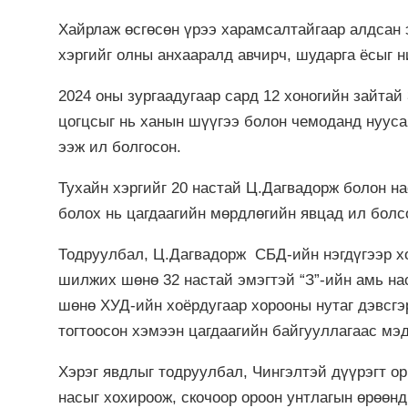
Хайрлаж өсгөсөн үрээ харамсалтайгаар алдсан 
хэргийг олны анхааралд авчирч, шударга ёсыг н
2024 оны зургаадугаар сард 12 хоногийн зайтай
цогцсыг нь ханын шүүгээ болон чемоданд нууса
ээж ил болгосон.
Тухайн хэргийг 20 настай Ц.Дагвадорж болон н
болох нь цагдаагийн мөрдлөгийн явцад ил болс
Тодруулбал, Ц.Дагвадорж СБД-ийн нэгдүгээр хо
шилжих шөнө 32 настай эмэгтэй “З”-ийн амь на
шөнө ХУД-ийн хоёрдугаар хорооны нутаг дэвсгэ
тогтоосон хэмээн цагдаагийн байгууллагаас мэ
Хэрэг явдлыг тодруулбал, Чингэлтэй дүүрэгт о
насыг хохироож, скочоор ороон унтлагын өрөөн