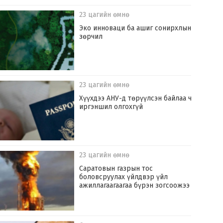
23 цагийн өмнө
Эко инноваци ба ашиг сонирхлын
зөрчил
23 цагийн өмнө
Хүүхдээ АНУ-д төрүүлсэн байлаа ч
иргэншил олгохгүй
23 цагийн өмнө
Саратовын газрын тос
боловсруулах үйлдвэр үйл
ажиллагаагаагаа бүрэн зогсоожээ