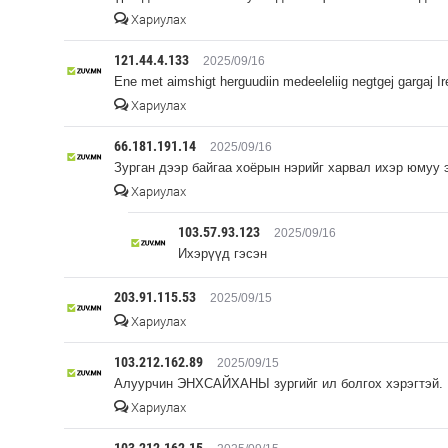
Хариулах
121.44.4.133
2025/09/16
Ene met aimshigt herguudiin medeeleliig negtgej gargaj Ir
Хариулах
66.181.191.14
2025/09/16
Зурган дээр байгаа хоёрын нэрийг харвал ихэр юмуу 
Хариулах
103.57.93.123
2025/09/16
Ихэрүүд гэсэн
203.91.115.53
2025/09/15
Хариулах
103.212.162.89
2025/09/15
Алуурчин ЭНХСАЙХАНЫ зургийг ил болгох хэрэгтэй.
Хариулах