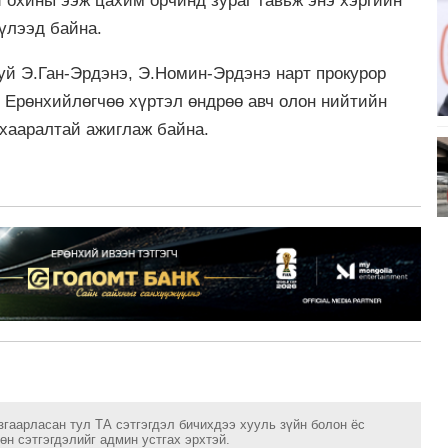
й охины ээж цахим орчинд зураг тавьж энэ хэргийн
үүлээд байна.
буй Э.Ган-Эрдэнэ, Э.Номин-Эрдэнэ нарт прокурор
. Ерөнхийлөгчөө хүртэл өндрөө авч олон нийтийн
анхааралтай ажиглаж байна.
згаарласан тул ТА сэтгэгдэл бичихдээ хууль зүйн болон ёс
н сэтгэгдэлийг админ устгах эрхтэй.