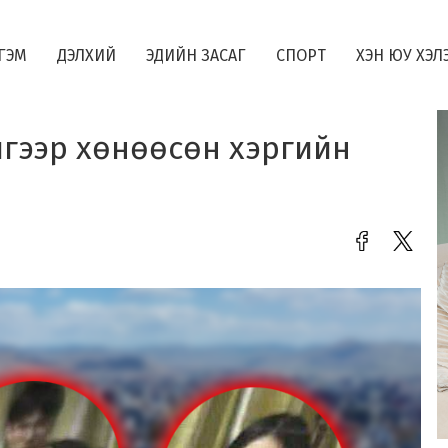
ГЭМ
ДЭЛХИЙ
ЭДИЙН ЗАСАГ
СПОРТ
ХЭН ЮУ ХЭЛ
йгээр хөнөөсөн хэргийн