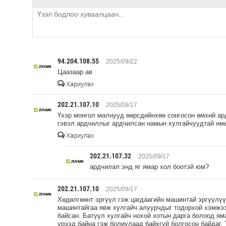
94.204.108.55
2025/09/22
Цаазаар ав
Хариулах
202.21.107.10
2025/09/17
Үхэр монгол малнууд өөрсдийнхөө сонгосон өмхий ард
гэвэл ардчиллыг ардчилсан намын хулгайчуудтай нмь
Хариулах
202.21.107.32
2025/09/17
ардчилал энд яг ямар хол боотэй юм?
202.21.107.10
2025/09/17
Хөдөлгөөнт эргүүл гэж цагдаагийн машинтай эргүүлүү
машинтайгаа явж хулгайч алуурчдыг тодорхой хэмжээ
байсан. Батүүл хулгайч нохой хотын дарга болоод ям
үрээд байна гэж болиулаад байхгүй болгосон байдаг. 