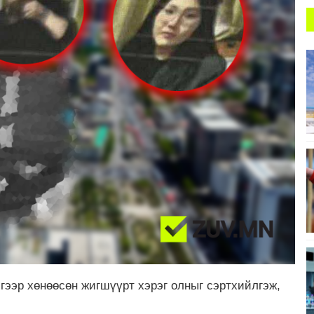
гээр хөнөөсөн жигшүүрт хэрэг олныг сэртхийлгэж,