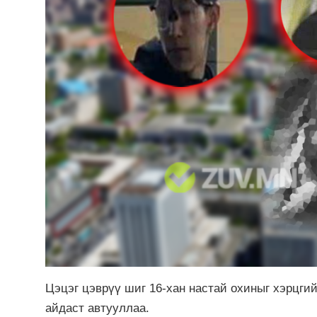
Цэцэг цэврүү шиг 16-хан настай охиныг хэрцгий
айдаст автууллаа.