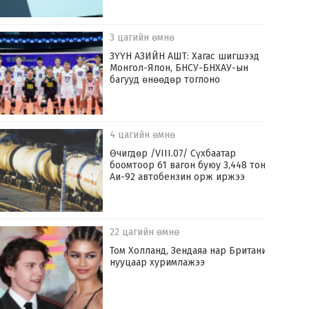
3 цагийн өмнө
ЗҮҮН АЗИЙН АШТ: Хагас шигшээд
Монгол-Япон, БНСУ-БНХАУ-ын
багууд өнөөдөр тоглоно
4 цагийн өмнө
Өчигдөр /VIII.07/ Сүхбаатар
боомтоор 61 вагон буюу 3,448 тонн
Аи-92 автобензин орж иржээ
22 цагийн өмнө
Том Холланд, Зендаяа нар Британид
нууцаар хуримлажээ