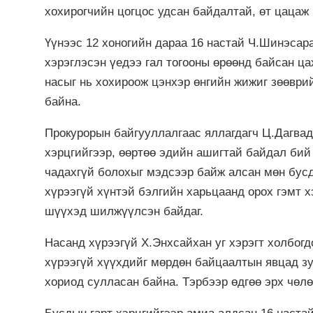
хохирогчийн цогцос удсан байдалтай, өт цацаж
Үүнээс 12 хоногийн дараа 16 настай Ч.Шинэсар
хэрэглэсэн үедээ гал тогооны өрөөнд байсан ца
насыг нь хохироож цэнхэр өнгийн жижиг зөөври
байна.
Прокурорын байгууллалгаас яллагдагч Ц.Дагвадо
хэрцгийгээр, өөртөө эдийн ашигтай байдал бий
чадахгүй болохыг мэдсээр байж алсан мөн бусд
хүрээгүй хүнтэй бэлгийн харьцаанд орох гэмт х
шүүхэд шилжүүлсэн байдаг.
Насанд хүрээгүй Х.Энхсайхан уг хэрэгт холбогд
хүрээгүй хүүхдийг мөрдөн байцаалтын явцад зур
хориод сулласан байна. Тэрбээр өдгөө эрх чөлө