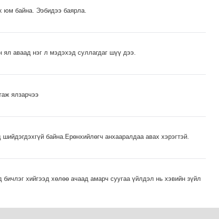
эх юм байна. Ээбидээ баярла.
н ял аваад нэг л мэдэхэд суллагдаг шүү дээ.
таж ялзарчээ
 шийдэгдэхгүй байна.Ерөнхийлөгч анхааралдаа авах хэрэгтэй.
д бичлэг хийгээд хөлөө ачаад амарч суугаа үйлдэл нь хэвийн зүйл