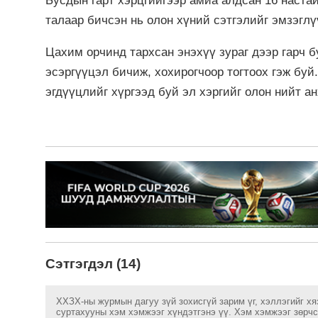
Бусдын гарт хэрцгийгээр амиа алдсан 16 наста
талаар бичсэн нь олон хүний сэтгэлийг эмзэгл
Цахим орчинд тархсан энэхүү зураг дээр гарч 
эсэргүүцэл бичиж, хохирогчоор тогтоох гэж буй
эгдүүцлийг хүргээд буй эл хэргийг олон нийт 
Сэтгэгдэл (14)
ХХЗХ-ны журмын дагуу зүй зохисгүй зарим үг, хэллэгийг хя
суртахууны хэм хэмжээг хүндэтгэнэ үү. Хэм хэмжээг зөрчсө