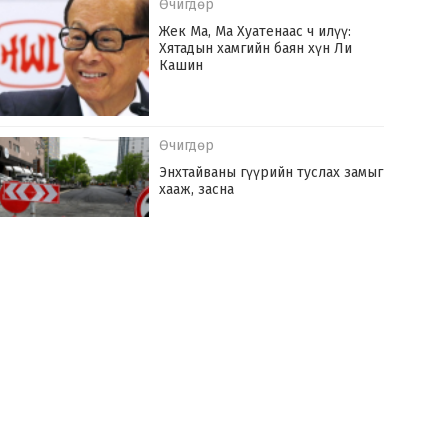
Өчигдөр
Жек Ма, Ма Хуатенаас ч илүү:
Хятадын хамгийн баян хүн Ли
Кашин
Өчигдөр
Энхтайваны гүүрийн туслах замыг
хааж, засна
Өчигдөр
Монгол Улс оны эхний долоон сард
142.6 сая ам.доллараар эрчим хүч
худалдаж авчээ
Өчигдөр