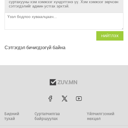
суртахууны хэм хэмжээг хүндэтгэнэ үү. Хэм хэмжээг зөрчсөн
сэтгэгдэлийг админ устгах эрхтэй.
НИЙТЛЭХ
Сэтгэгдэл бичигдээгүй байна
Бидний
Сурталчилгаа
Үйлчилгээний
тухай
байршуулах
нөхцөл