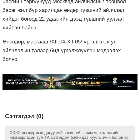
Засгийн тэргүүнүүд Москвад айлчилсныг тооцвол
бараг жил бүр харилцан өндөр түвшний айлчлал
хийдэг бөгөөд 22 удаагийн дээд түвшний уулзалт
хийсэн байна.
Өнөөдөр, маргааш /XII.04-XII.05/ үргэлжлэх уг
айлчлалын талаар бид үргэлжлүүлэн мэдээлэх
болно.
Сэтгэгдэл (0)
ХХЗХ-ны журмын дагуу зүй зохисгүй зарим үг, хэллэгийг
хязгаарласан тул ТА сэтгэгдэл бичихдээ хууль зүйн болон ёс