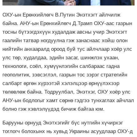
ОХУ-ын Ерөнхийлөгч В.Путин Энэтхэгт айлчилж
байна. АНУ-ын Ерөнхийлөгч Д.Трамп ОХУ-аас газрын
тосны бүтээгдэхүүн худалдаж авсны учир Энэтхэгт
гаалийн татвар ногдуулна гэж занаснаас хойш олон
нийтийн анхааралд ороод буй тус айлчлаар хоёр улс
улс төр, худалдаа, эдийн засаг, шинжлэх ухаан,
технологи, соёл, хүмүүнлэгийн салбараас гадна
геополитик, зэвсэглэл, газрын тос зэрэг стратегийн
салбарт өргөн хүрээтэй хэлэлцээр өрнүүлэхээр
төлөвлөж байна. Тодруулбал, Энэтхэг, ОХУ хоёр улс
АНУ-ын бодлогыг хамт сөрнө гэдгээ тунхаглах айчлал
болно гэж хэвлэлүүдэд бичиж байгаа юм.
Барууны орнууд Энэтхэгийг бүс нутгийн хүчирхэг
тоглогч болохынх нь хувьд Украины асуудлаар ОХУ-д